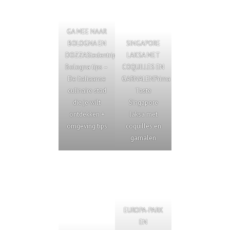
GA MEE NAAR
BOLOGNA EN
SINGAPORE
DOZZA
Stedentrip
LAKSA MET
Bologna tips –
COQUILLES EN
De Italiaanse
GARNALEN
Prima
culinaire stad
Taste
die je wilt
Singapore
ontdekken +
laksa met
omgeving tips
coquilles en
garnalen
EUROPA-PARK
EN