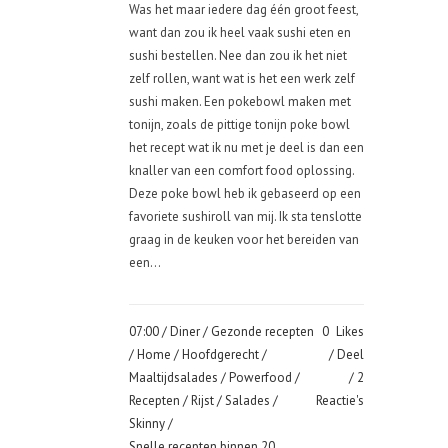
Was het maar iedere dag één groot feest,
want dan zou ik heel vaak sushi eten en
sushi bestellen. Nee dan zou ik het niet
zelf rollen, want wat is het een werk zelf
sushi maken. Een pokebowl maken met
tonijn, zoals de pittige tonijn poke bowl
het recept wat ik nu met je deel is dan een
knaller van een comfort food oplossing.
Deze poke bowl heb ik gebaseerd op een
favoriete sushiroll van mij. Ik sta tenslotte
graag in de keuken voor het bereiden van
een...
07:00 /
Diner
/
Gezonde recepten
0
Likes
/
Home
/
Hoofdgerecht
/
Deel
Maaltijdsalades
/
Powerfood
/
2
Recepten
/
Rijst
/
Salades
/
Reactie's
Skinny
/
Snelle recepten binnen 20