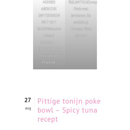
NOORD
RULANTICA
Europa-
ARDECHE
Park met
ONTDEKKEN
kinderen: Zo
MET HET
ontdek je
GEZIN
Vakantie
Europa-Park
Noord
samen
Ardeche –
Kindvriendelijk
en culinair
Frankrijk
27
Pittige tonijn poke
bowl – Spicy tuna
aug
recept