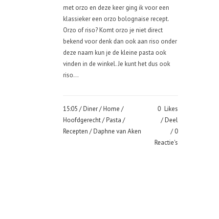
met orzo en deze keer ging ik voor een
klassieker een orzo bolognaise recept.
Orzo of riso? Komt orzo je niet direct
bekend voor denk dan ook aan riso onder
deze naam kun je de kleine pasta ook
vinden in de winkel. Je kunt het dus ook
riso...
15:05 /
Diner
/
Home
/
0
Likes
Hoofdgerecht
/
Pasta
/
Deel
Recepten
/ Daphne van Aken
0
Reactie's