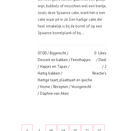
wijn, bubbels of misschien wel een biertje,
zoals deze Spaanse cake, want het is een
cake waar pit in zit. Een hartige cake die
heel smakelijk is bij de borrel of op een
Spaanse borrelplank of bij...
07:00 /
Bijgerecht
/
0
Likes
Dessert en bakken
/
Feesthapjes
Deel
/
Hapjes en Tapas
/
2
Hartig bakken
/
Reactie's
Hartige taart, plaattaart en quiche
/
Home
/
Recepten
/
Voorgerecht
/ Daphne van Aken
68
69
70
71
72