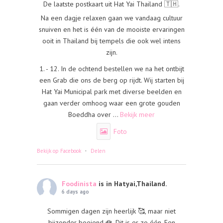
De laatste postkaart uit Hat Yai Thailand 🇹🇭.
Na een dagje relaxen gaan we vandaag cultuur
snuiven en het is één van de mooiste ervaringen
ooit in Thailand bij tempels die ook wel intens
zijn.
1. - 12. In de ochtend bestellen we na het ontbijt
een Grab die ons de berg op rijdt. Wij starten bij
Hat Yai Municipal park met diverse beelden en
gaan verder omhoog waar een grote gouden
Boeddha over
...
Bekijk meer
Foto
·
Bekijk op Facebook
Delen
Foodinista
is in Hatyai,Thailand.
6 days ago
Sommigen dagen zijn heerlijk 🥰, maar niet
bijzonder boeiend 🪷. Dit is er zo één. Een