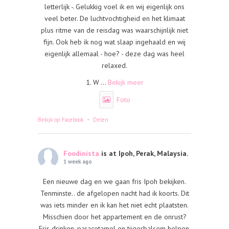
letterlijk -. Gelukkig voel ik en wij eigenlijk ons
veel beter. De luchtvochtigheid en het klimaat
plus ritme van de reisdag was waarschijnlijk niet
fijn. Ook heb ik nog wat slaap ingehaald en wij
eigenlijk allemaal - hoe? - deze dag was heel
relaxed.
1. W
...
Bekijk meer
Foto
·
Bekijk op Facebook
Delen
Foodinista
is at Ipoh, Perak, Malaysia.
1 week ago
Een nieuwe dag en we gaan fris Ipoh bekijken.
Tenminste.. de afgelopen nacht had ik koorts. Dit
was iets minder en ik kan het niet echt plaatsten.
Misschien door het appartement en de onrust?
Fris drinken, paracetamol en tijgerbalsem helpen.