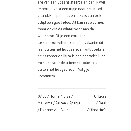
erg van een Spaans sfeertje en ben ik wel
te porren voor een tripje naar een mooi
eiland. Een paar dagen Ibiza is dan ook
altijd een goed idee. Dit kan in de zomer,
maar ook in de winter voor een de
winterzon. Of je een extra tripje
tussendoor wilt maken of je vakantie dit
jaar buiten het hoogseizoen wilt boeken;
de nazomer op Ibiza is een aanrader. Hier
mijn tips voor de ultieme foodie-reis
buiten het hoogseizoen. Volg je
Foodinista...
07:00 /
Home
/
Ibiza
/
0
Likes
Mallorca
/
Reizen
/
Spanje
Deel
/ Daphne van Aken
0 Reactie's