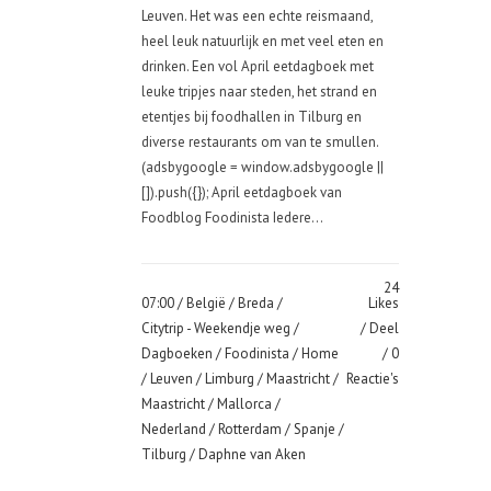
Leuven. Het was een echte reismaand,
heel leuk natuurlijk en met veel eten en
drinken. Een vol April eetdagboek met
leuke tripjes naar steden, het strand en
etentjes bij foodhallen in Tilburg en
diverse restaurants om van te smullen.
(adsbygoogle = window.adsbygoogle ||
[]).push({}); April eetdagboek van
Foodblog Foodinista Iedere...
24
07:00 /
België
/
Breda
/
Likes
Citytrip - Weekendje weg
/
Deel
Dagboeken
/
Foodinista
/
Home
0
/
Leuven
/
Limburg
/
Maastricht
/
Reactie's
Maastricht
/
Mallorca
/
Nederland
/
Rotterdam
/
Spanje
/
Tilburg
/ Daphne van Aken