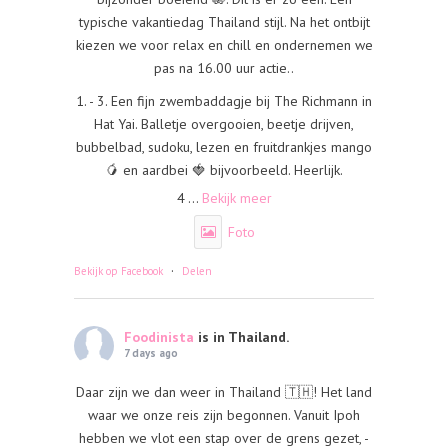
typische vakantiedag Thailand stijl. Na het ontbijt
kiezen we voor relax en chill en ondernemen we
pas na 16.00 uur actie..
1. - 3. Een fijn zwembaddagje bij The Richmann in
Hat Yai. Balletje overgooien, beetje drijven,
bubbelbad, sudoku, lezen en fruitdrankjes mango
🥭 en aardbei 🍓 bijvoorbeeld. Heerlijk.
4
...
Bekijk meer
Foto
·
Bekijk op Facebook
Delen
Foodinista
is in Thailand.
7 days ago
Daar zijn we dan weer in Thailand 🇹🇭! Het land
waar we onze reis zijn begonnen. Vanuit Ipoh
hebben we vlot een stap over de grens gezet, -