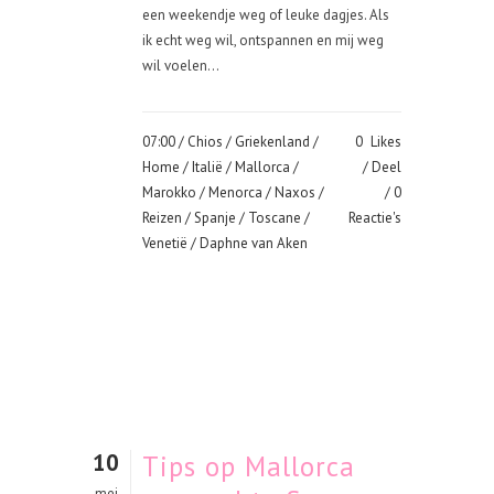
een weekendje weg of leuke dagjes. Als
ik echt weg wil, ontspannen en mij weg
wil voelen...
07:00 /
Chios
/
Griekenland
/
0
Likes
Home
/
Italië
/
Mallorca
/
Deel
Marokko
/
Menorca
/
Naxos
/
0
Reizen
/
Spanje
/
Toscane
/
Reactie's
Venetië
/ Daphne van Aken
10
Tips op Mallorca
mei