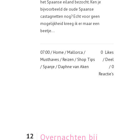
het Spaanse eiland bezocht. Ken je
bijvoorbeeld de oude Spaanse
castagnetten nog? Echt voor geen
mogelijkheid kreeg ik er maar een
beetje...
07:00 /
Home
/
Mallorca
/
0
Likes
Musthaves
/
Reizen
/
Shop Tips
Deel
/
Spanje
/ Daphne van Aken
0
Reactie's
12
Overnachten bij