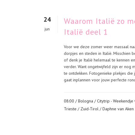
24
Waarom Italië zo m
jun
Italië deel 1
Voor we deze zomer weer massaal naar
dorpjes en steden in Italië. Misschien 
of denk je Italië helemaal te kennen en
verder. Want ongetwijfeld zijn er no
te ontdekken. Fotogenieke plekjes die 
gaat inplannen voor jouw perfecte rond
08:00 /
Bologna
/
Citytrip - Weekendje
Trieste
/
Zuid-Tirol
/ Daphne van Aken