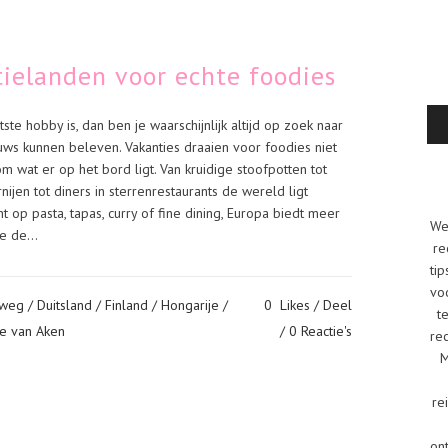
tielanden voor echte foodies
ste hobby is, dan ben je waarschijnlijk altijd op zoek naar
uws kunnen beleven. Vakanties draaien voor foodies niet
m wat er op het bord ligt. Van kruidige stoofpotten tot
nijen tot diners in sterrenrestaurants de wereld ligt
ent op pasta, tapas, curry of fine dining, Europa biedt meer
We
 de...
re
tip
vo
 weg
/
Duitsland
/
Finland
/
Hongarije
/
0
Likes
Deel
t
e van Aken
0 Reactie's
re
M
re
on