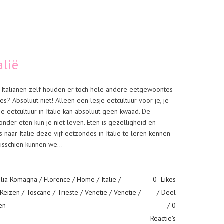
alië
e Italianen zelf houden er toch hele andere eetgewoontes
? Absoluut niet! Alleen een lesje eetcultuur voor je, je
eetcultuur in Italië kan absoluut geen kwaad. De
 zonder eten kun je niet leven. Eten is gezelligheid en
 naar Italië deze vijf eetzondes in Italië te leren kennen
isschien kunnen we...
ilia Romagna
/
Florence
/
Home
/
Italië
/
0
Likes
Reizen
/
Toscane
/
Trieste
/
Venetië
/
Venetië
/
Deel
en
0
Reactie's