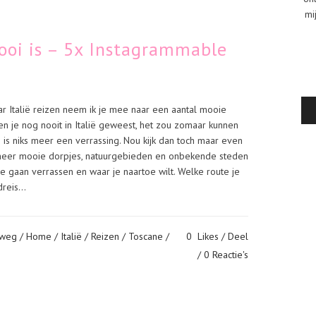
mi
ooi is – 5x Instagrammable
 Italië reizen neem ik je mee naar een aantal mooie
ben je nog nooit in Italië geweest, het zou zomaar kunnen
 is niks meer een verrassing. Nou kijk dan toch maar even
g meer mooie dorpjes, natuurgebieden en onbekende steden
je gaan verrassen en waar je naartoe wilt. Welke route je
reis...
 weg
/
Home
/
Italië
/
Reizen
/
Toscane
/
0
Likes
Deel
0 Reactie's