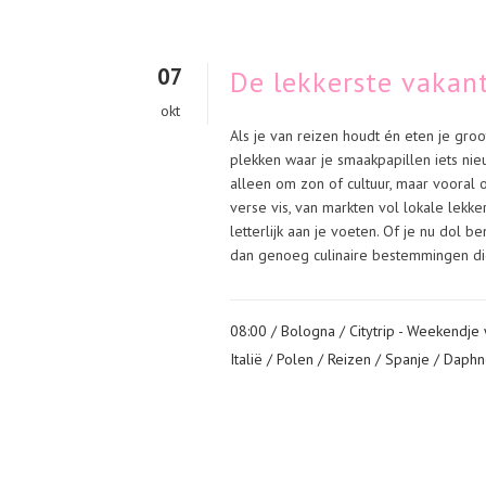
07
De lekkerste vakan
okt
Als je van reizen houdt én eten je groot
plekken waar je smaakpapillen iets nie
alleen om zon of cultuur, maar vooral o
verse vis, van markten vol lokale lekker
letterlijk aan je voeten. Of je nu dol b
dan genoeg culinaire bestemmingen die
08:00 /
Bologna
/
Citytrip - Weekendje
Italië
/
Polen
/
Reizen
/
Spanje
/ Daphn