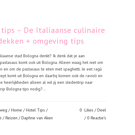
tips – De Italiaanse culinaire
tdekken + omgeving tips
liaanse stad Bologna denkt? Ik denk dat je aan
 pastasaus komt ook uit Bologna. Alleen waag het niet om
 en om de pastasaus te eten met spaghetti. Je eet ragù
ecept komt uit Bologna en daarbij komen ook de ravioli en
re heerlijkheden alleen al wil jij een stedentrip naar
ip Bologna tips nodig?...
 weg
/
Home
/
Hotel Tips
/
0
Likes
Deel
ë
/
Reizen
/ Daphne van Aken
0 Reactie's