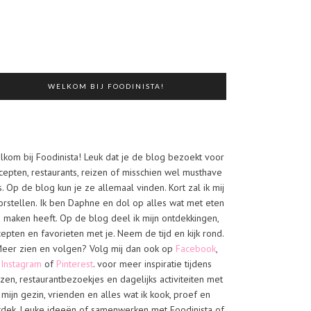
WELKOM BIJ FOODINISTA!
lkom bij Foodinista! Leuk dat je de blog bezoekt voor
cepten, restaurants, reizen of misschien wel musthave
s. Op de blog kun je ze allemaal vinden. Kort zal ik mij
orstellen. Ik ben Daphne en dol op alles wat met eten
e maken heeft. Op de blog deel ik mijn ontdekkingen,
cepten en favorieten met je. Neem de tijd en kijk rond.
eer zien en volgen? Volg mij dan ook op
Facebook
,
Instagram
of
Pinterest
. voor meer inspiratie tijdens
izen, restaurantbezoekjes en dagelijks activiteiten met
mijn gezin, vrienden en alles wat ik kook, proef en
tdek. Leuke ideeën of samenwerken met Foodinista of