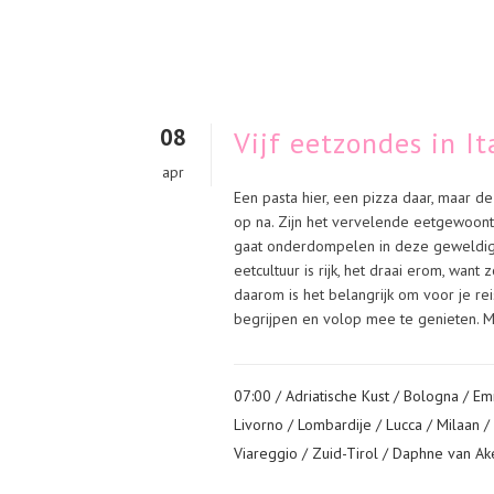
08
Vijf eetzondes in It
apr
Een pasta hier, een pizza daar, maar d
op na. Zijn het vervelende eetgewoontes
gaat onderdompelen in deze geweldige 
eetcultuur is rijk, het draai erom, want
daarom is het belangrijk om voor je reis
begrijpen en volop mee te genieten. M
07:00 /
Adriatische Kust
/
Bologna
/
Em
Livorno
/
Lombardije
/
Lucca
/
Milaan
/
Viareggio
/
Zuid-Tirol
/ Daphne van Ak