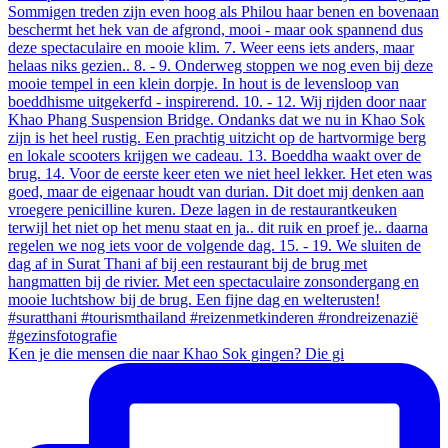
Ken je die mensen die naar Khao Sok gingen? Die gi