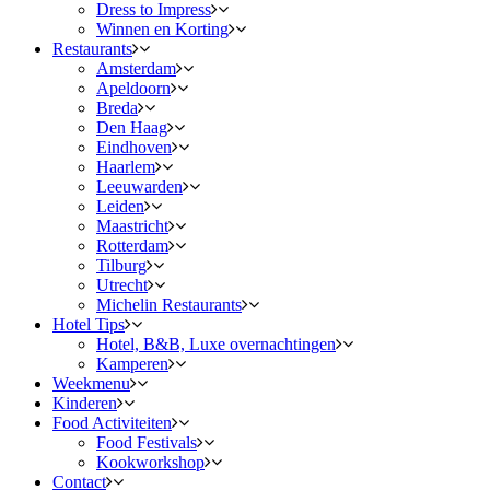
Dress to Impress
Winnen en Korting
Restaurants
Amsterdam
Apeldoorn
Breda
Den Haag
Eindhoven
Haarlem
Leeuwarden
Leiden
Maastricht
Rotterdam
Tilburg
Utrecht
Michelin Restaurants
Hotel Tips
Hotel, B&B, Luxe overnachtingen
Kamperen
Weekmenu
Kinderen
Food Activiteiten
Food Festivals
Kookworkshop
Contact