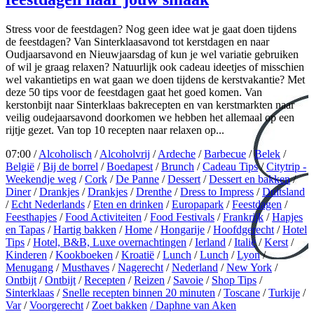
Stress voor de feestdagen? Nog geen idee wat je gaat doen tijdens
de feestdagen? Van Sinterklaasavond tot kerstdagen en naar
Oudjaarsavond en Nieuwjaarsdag of kun je wel variatie gebruiken
of wil je graag relaxen? Natuurlijk ook cadeau ideetjes of misschien
wel vakantietips en wat gaan we doen tijdens de kerstvakantie? Met
deze 50 tips voor de feestdagen gaat het goed komen. Van
kerstonbijt naar Sinterklaas bakrecepten en van kerstmarkten naar
veilig oudejaarsavond doorkomen we hebben het allemaal op een
rijtje gezet. Van top 10 recepten naar relaxen op...
07:00 /
Alcoholisch
/
Alcoholvrij
/
Ardeche
/
Barbecue
/
Belek
/
België
/
Bij de borrel
/
Boedapest
/
Brunch
/
Cadeau Tips
/
Citytrip -
Weekendje weg
/
Cork
/
De Panne
/
Dessert
/
Dessert en bakken
/
Diner
/
Drankjes
/
Drankjes
/
Drenthe
/
Dress to Impress
/
Duitsland
/
Echt Nederlands
/
Eten en drinken
/
Europapark
/
Feestdagen
/
Feesthapjes
/
Food Activiteiten
/
Food Festivals
/
Frankrijk
/
Hapjes
en Tapas
/
Hartig bakken
/
Home
/
Hongarije
/
Hoofdgerecht
/
Hotel
Tips
/
Hotel, B&B, Luxe overnachtingen
/
Ierland
/
Italië
/
Kerst
/
Kinderen
/
Kookboeken
/
Kroatië
/
Lunch
/
Lunch
/
Lyon
/
Menugang
/
Musthaves
/
Nagerecht
/
Nederland
/
New York
/
Ontbijt
/
Ontbijt
/
Recepten
/
Reizen
/
Savoie
/
Shop Tips
/
Sinterklaas
/
Snelle recepten binnen 20 minuten
/
Toscane
/
Turkije
/
Var
/
Voorgerecht
/
Zoet bakken
/ Daphne van Aken