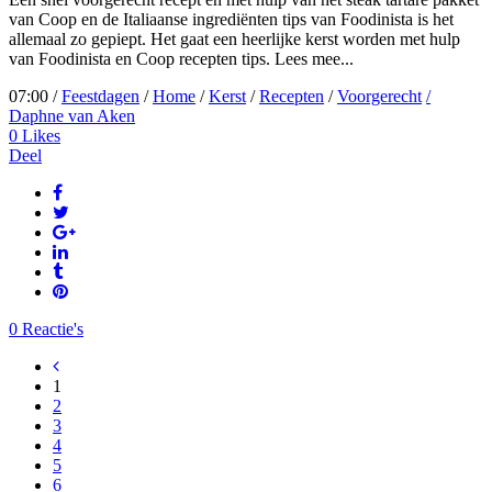
van Coop en de Italiaanse ingrediënten tips van Foodinista is het
allemaal zo gepiept. Het gaat een heerlijke kerst worden met hulp
van Foodinista en Coop recepten tips. Lees mee...
07:00 /
Feestdagen
/
Home
/
Kerst
/
Recepten
/
Voorgerecht
/
Daphne van Aken
0
Likes
Deel
0 Reactie's
1
2
3
4
5
6