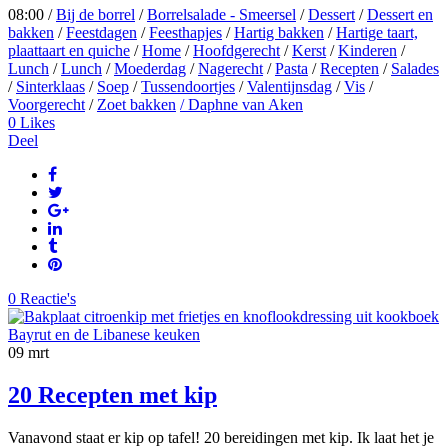
08:00 /
Bij de borrel
/
Borrelsalade - Smeersel
/
Dessert
/
Dessert en
bakken
/
Feestdagen
/
Feesthapjes
/
Hartig bakken
/
Hartige taart,
plaattaart en quiche
/
Home
/
Hoofdgerecht
/
Kerst
/
Kinderen
/
Lunch
/
Lunch
/
Moederdag
/
Nagerecht
/
Pasta
/
Recepten
/
Salades
/
Sinterklaas
/
Soep
/
Tussendoortjes
/
Valentijnsdag
/
Vis
/
Voorgerecht
/
Zoet bakken
/ Daphne van Aken
0
Likes
Deel
0 Reactie's
09
mrt
20 Recepten met kip
Vanavond staat er kip op tafel! 20 bereidingen met kip. Ik laat het je