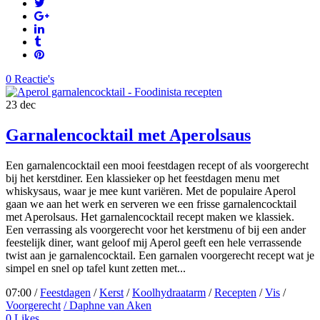
0 Reactie's
23
dec
Garnalencocktail met Aperolsaus
Een garnalencocktail een mooi feestdagen recept of als voorgerecht
bij het kerstdiner. Een klassieker op het feestdagen menu met
whiskysaus, waar je mee kunt variëren. Met de populaire Aperol
gaan we aan het werk en serveren we een frisse garnalencocktail
met Aperolsaus. Het garnalencocktail recept maken we klassiek.
Een verrassing als voorgerecht voor het kerstmenu of bij een ander
feestelijk diner, want geloof mij Aperol geeft een hele verrassende
twist aan je garnalencocktail. Een garnalen voorgerecht recept wat je
simpel en snel op tafel kunt zetten met...
07:00 /
Feestdagen
/
Kerst
/
Koolhydraatarm
/
Recepten
/
Vis
/
Voorgerecht
/ Daphne van Aken
0
Likes