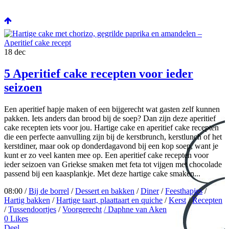
18
dec
5 Aperitief cake recepten voor ieder
seizoen
Een aperitief hapje maken of een bijgerecht wat gasten zelf kunnen
pakken. Iets anders dan brood bij de soep? Dan zijn deze aperitief
cake recepten iets voor jou. Hartige cake en aperitief cake recepten
die een perfecte aanvulling zijn bij de kerstbrunch, kerstlunch of het
kerstdiner, maar ook op donderdagavond bij een kop soep, want je
kunt er zo veel kanten mee op. Een aperitief cake recepten voor
ieder seizoen van Griekse smaken met feta tot vijgen met chocolade
passend bij een kaasplankje. Met deze hartige cake smaken...
08:00 /
Bij de borrel
/
Dessert en bakken
/
Diner
/
Feesthapjes
/
Hartig bakken
/
Hartige taart, plaattaart en quiche
/
Kerst
/
Recepten
/
Tussendoortjes
/
Voorgerecht
/ Daphne van Aken
0
Likes
Deel