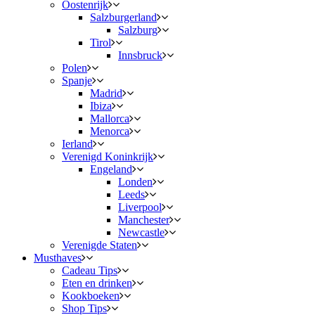
Oostenrijk
Salzburgerland
Salzburg
Tirol
Innsbruck
Polen
Spanje
Madrid
Ibiza
Mallorca
Menorca
Ierland
Verenigd Koninkrijk
Engeland
Londen
Leeds
Liverpool
Manchester
Newcastle
Verenigde Staten
Musthaves
Cadeau Tips
Eten en drinken
Kookboeken
Shop Tips