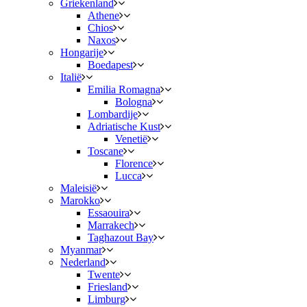
Griekenland
Athene
Chios
Naxos
Hongarije
Boedapest
Italië
Emilia Romagna
Bologna
Lombardije
Adriatische Kust
Venetië
Toscane
Florence
Lucca
Maleisië
Marokko
Essaouira
Marrakech
Taghazout Bay
Myanmar
Nederland
Twente
Friesland
Limburg