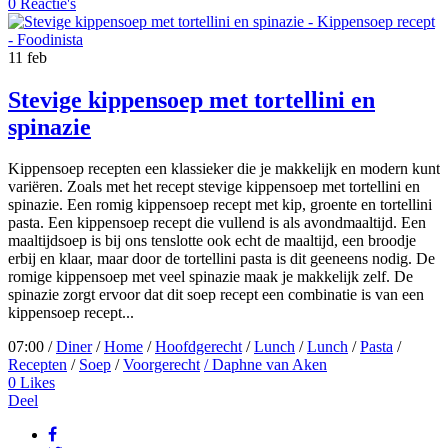
0 Reactie's
11
feb
Stevige kippensoep met tortellini en
spinazie
Kippensoep recepten een klassieker die je makkelijk en modern kunt
variëren. Zoals met het recept stevige kippensoep met tortellini en
spinazie. Een romig kippensoep recept met kip, groente en tortellini
pasta. Een kippensoep recept die vullend is als avondmaaltijd. Een
maaltijdsoep is bij ons tenslotte ook echt de maaltijd, een broodje
erbij en klaar, maar door de tortellini pasta is dit geeneens nodig. De
romige kippensoep met veel spinazie maak je makkelijk zelf. De
spinazie zorgt ervoor dat dit soep recept een combinatie is van een
kippensoep recept...
07:00 /
Diner
/
Home
/
Hoofdgerecht
/
Lunch
/
Lunch
/
Pasta
/
Recepten
/
Soep
/
Voorgerecht
/ Daphne van Aken
0
Likes
Deel