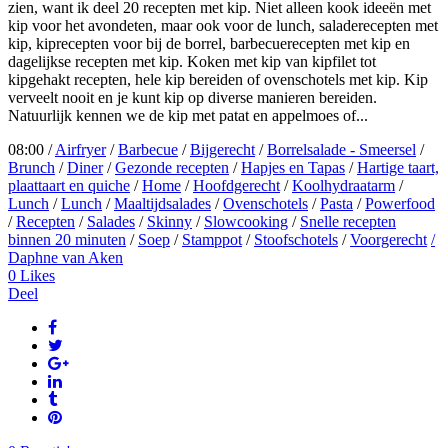
zien, want ik deel 20 recepten met kip. Niet alleen kook ideeën met
kip voor het avondeten, maar ook voor de lunch, saladerecepten met
kip, kiprecepten voor bij de borrel, barbecuerecepten met kip en
dagelijkse recepten met kip. Koken met kip van kipfilet tot
kipgehakt recepten, hele kip bereiden of ovenschotels met kip. Kip
verveelt nooit en je kunt kip op diverse manieren bereiden.
Natuurlijk kennen we de kip met patat en appelmoes of...
08:00 /
Airfryer
/
Barbecue
/
Bijgerecht
/
Borrelsalade - Smeersel
/
Brunch
/
Diner
/
Gezonde recepten
/
Hapjes en Tapas
/
Hartige taart,
plaattaart en quiche
/
Home
/
Hoofdgerecht
/
Koolhydraatarm
/
Lunch
/
Lunch
/
Maaltijdsalades
/
Ovenschotels
/
Pasta
/
Powerfood
/
Recepten
/
Salades
/
Skinny
/
Slowcooking
/
Snelle recepten
binnen 20 minuten
/
Soep
/
Stamppot
/
Stoofschotels
/
Voorgerecht
/
Daphne van Aken
0
Likes
Deel