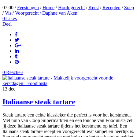
07:00 /
Feestdagen
/
Home
/
Hoofdgerecht
/
Kerst
/
Recepten
/
Soep
/
Vis
/
Voorgerecht
/ Daphne van Aken
0
Likes
Deel
0 Reactie's
13
dec
Italiaanse steak tartare
Steak tartare een echte klassieker die perfect is voor het kerstmenu.
Met hulp van Coop Supermarkten en een touche van Foodinista zet
jij deze Italiaanse steak tartare tijdens het kerstmenu op tafel. Een
Italiaans steak tartare recept en voorgerecht wat simpel en heerlijk is.
Een snel voorgerecht recept en met hulp van het steak tartare pakket