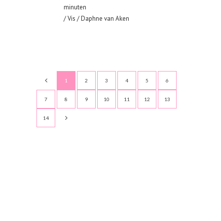
minuten
/
Vis
/ Daphne van Aken
1
2
3
4
5
6
7
8
9
10
11
12
13
14