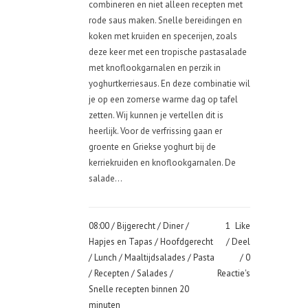
combineren en niet alleen recepten met
rode saus maken. Snelle bereidingen en
koken met kruiden en specerijen, zoals
deze keer met een tropische pastasalade
met knoflookgarnalen en perzik in
yoghurtkerriesaus. En deze combinatie wil
je op een zomerse warme dag op tafel
zetten. Wij kunnen je vertellen dit is
heerlijk. Voor de verfrissing gaan er
groente en Griekse yoghurt bij de
kerriekruiden en knoflookgarnalen. De
salade...
08:00 /
Bijgerecht
/
Diner
/
1
Like
Hapjes en Tapas
/
Hoofdgerecht
Deel
/
Lunch
/
Maaltijdsalades
/
Pasta
0
/
Recepten
/
Salades
/
Reactie's
Snelle recepten binnen 20
minuten