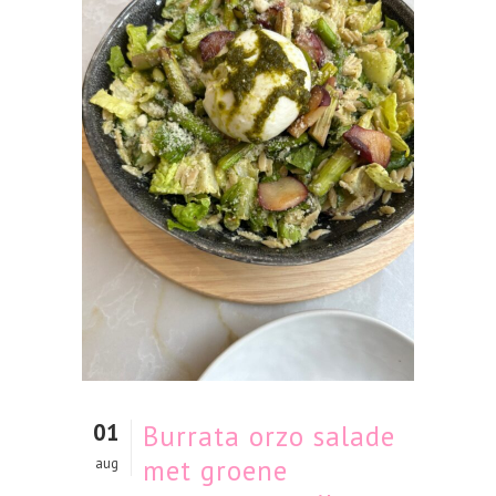
01
Burrata orzo salade
met groene
aug