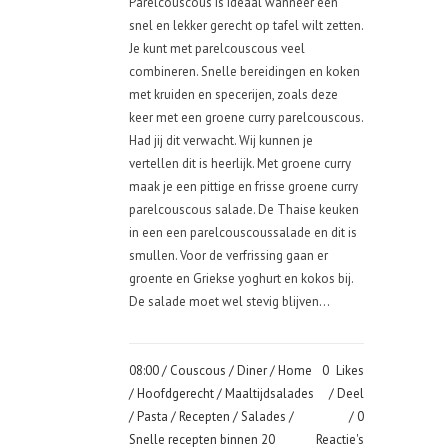
Parelcouscous is ideaal wanneer een
snel en lekker gerecht op tafel wilt zetten.
Je kunt met parelcouscous veel
combineren. Snelle bereidingen en koken
met kruiden en specerijen, zoals deze
keer met een groene curry parelcouscous.
Had jij dit verwacht. Wij kunnen je
vertellen dit is heerlijk. Met groene curry
maak je een pittige en frisse groene curry
parelcouscous salade. De Thaise keuken
in een een parelcouscoussalade en dit is
smullen. Voor de verfrissing gaan er
groente en Griekse yoghurt en kokos bij.
De salade moet wel stevig blijven...
08:00 /
Couscous
/
Diner
/
Home
0
Likes
/
Hoofdgerecht
/
Maaltijdsalades
Deel
/
Pasta
/
Recepten
/
Salades
/
0
Snelle recepten binnen 20
Reactie's