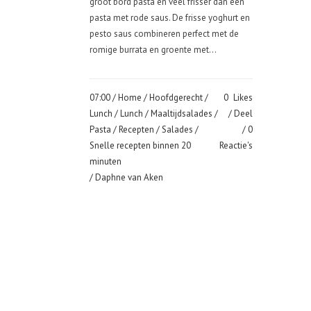
groot bord pasta en veel frisser dan een
pasta met rode saus. De frisse yoghurt en
pesto saus combineren perfect met de
romige burrata en groente met...
07:00 /
Home
/
Hoofdgerecht
/
0
Likes
Lunch
/
Lunch
/
Maaltijdsalades
/
Deel
Pasta
/
Recepten
/
Salades
/
0
Snelle recepten binnen 20
Reactie's
minuten
/ Daphne van Aken