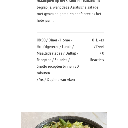
maaltijden op het strand in Thailand? Ik
begrijp je, want deze Aziatische salade
met gyoza en garnalen geeft precies het
hele jaar...
08:00 /
Diner
/
Home
/
0
Likes
Hoofdgerecht
/
Lunch
/
Deel
Maaltijdsalades
/
Ontbijt
/
0
Recepten
/
Salades
/
Reactie's
Snelle recepten binnen 20
minuten
/
Vis
/ Daphne van Aken