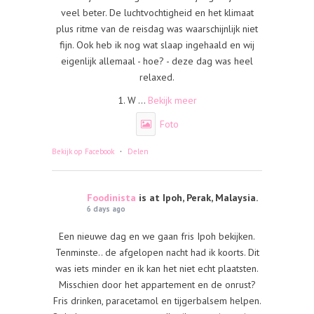
veel beter. De luchtvochtigheid en het klimaat
plus ritme van de reisdag was waarschijnlijk niet
fijn. Ook heb ik nog wat slaap ingehaald en wij
eigenlijk allemaal - hoe? - deze dag was heel
relaxed.
1. W
...
Bekijk meer
Foto
·
Bekijk op Facebook
Delen
Foodinista
is at Ipoh, Perak, Malaysia.
6 days ago
Een nieuwe dag en we gaan fris Ipoh bekijken.
Tenminste.. de afgelopen nacht had ik koorts. Dit
was iets minder en ik kan het niet echt plaatsten.
Misschien door het appartement en de onrust?
Fris drinken, paracetamol en tijgerbalsem helpen.