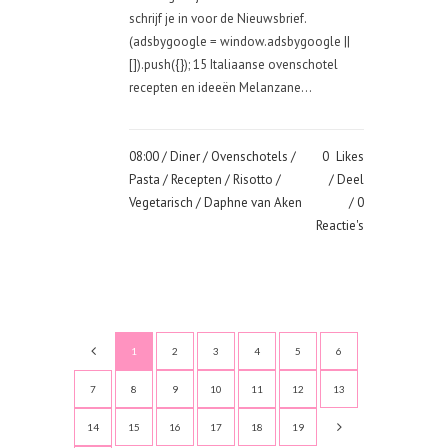
schrijf je in voor de Nieuwsbrief.
(adsbygoogle = window.adsbygoogle ||
[]).push({}); 15 Italiaanse ovenschotel
recepten en ideeën Melanzane...
08:00 /
Diner
/
Ovenschotels
/
0
Likes
Pasta
/
Recepten
/
Risotto
/
Deel
Vegetarisch
/ Daphne van Aken
0
Reactie's
1
2
3
4
5
6
7
8
9
10
11
12
13
14
15
16
17
18
19