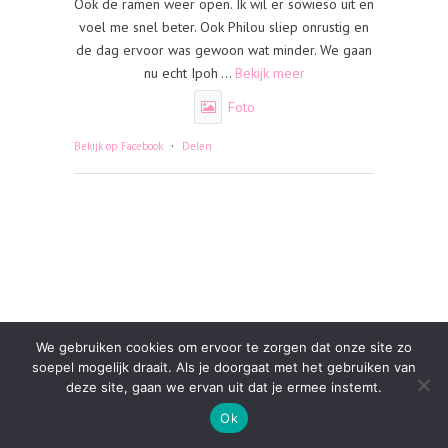
Ook de ramen weer open. Ik wil er sowieso uit en
voel me snel beter. Ook Philou sliep onrustig en
de dag ervoor was gewoon wat minder. We gaan
nu echt Ipoh
...
Bekijk meer
Foto
·
Bekijk op Facebook
Delen
We gebruiken cookies om ervoor te zorgen dat onze site zo
soepel mogelijk draait. Als je doorgaat met het gebruiken van
deze site, gaan we ervan uit dat je ermee instemt.
Ok