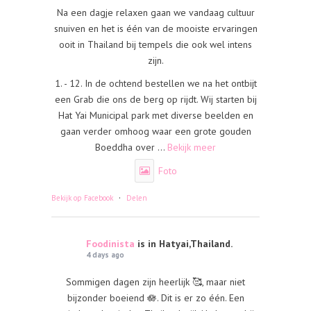
Na een dagje relaxen gaan we vandaag cultuur
snuiven en het is één van de mooiste ervaringen
ooit in Thailand bij tempels die ook wel intens
zijn.
1. - 12. In de ochtend bestellen we na het ontbijt
een Grab die ons de berg op rijdt. Wij starten bij
Hat Yai Municipal park met diverse beelden en
gaan verder omhoog waar een grote gouden
Boeddha over
...
Bekijk meer
Foto
·
Bekijk op Facebook
Delen
Foodinista
is in Hatyai,Thailand.
4 days ago
Sommigen dagen zijn heerlijk 🥰, maar niet
bijzonder boeiend 🪷. Dit is er zo één. Een