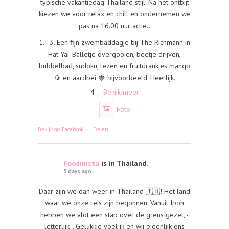
typische vakantiedag Thailand stijl. Na het ontbijt
kiezen we voor relax en chill en ondernemen we
pas na 16.00 uur actie..
1. - 3. Een fijn zwembaddagje bij The Richmann in
Hat Yai. Balletje overgooien, beetje drijven,
bubbelbad, sudoku, lezen en fruitdrankjes mango
🥭 en aardbei 🍓 bijvoorbeeld. Heerlijk.
4
...
Bekijk meer
Foto
·
Bekijk op Facebook
Delen
Foodinista
is in Thailand.
5 days ago
Daar zijn we dan weer in Thailand 🇹🇭! Het land
waar we onze reis zijn begonnen. Vanuit Ipoh
hebben we vlot een stap over de grens gezet, -
letterlijk -. Gelukkig voel ik en wij eigenlijk ons