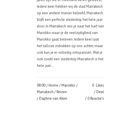
Iedere keer hebben wij de stad Marrakech
op een andere manier beleefd. Marrakech
blijft een perfecte stedentrip het hele jaar
door. In Marrakech reis je naar het hart van
Marokko waar je de veelzijdigheid van
Marokko gaat beleven. Iedere keer laat
het talloze indrukken op ons achter, maar
ook kun je er volledig ontspannen. Wat je
ook zoekt een stedentrip Marrakech is het
hele jaar...
08:00 /
Home
/
Marokko
/
0
Likes
Marrakech
/
Reizen
Deel
/ Daphne van Aken
0 Reactie's