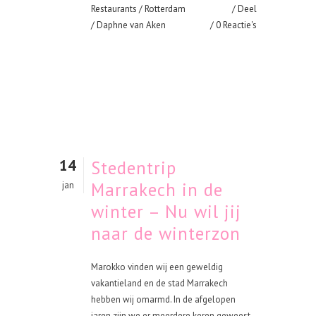
Restaurants
/
Rotterdam
Deel
/ Daphne van Aken
0 Reactie's
14
Stedentrip
Marrakech in de
jan
winter – Nu wil jij
naar de winterzon
Marokko vinden wij een geweldig
vakantieland en de stad Marrakech
hebben wij omarmd. In de afgelopen
jaren zijn we er meerdere keren geweest.