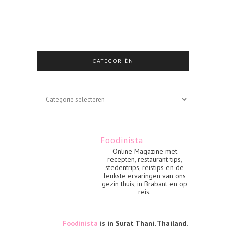
CATEGORIËN
Categoriën
Foodinista
Online Magazine met
recepten, restaurant tips,
stedentrips, reistips en de
leukste ervaringen van ons
gezin thuis, in Brabant en op
reis.
Foodinista
is in Surat Thani, Thailand.