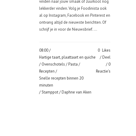
vinden naar jouw smaak of zuurkool nog
lekkerder vinden. Volg je Foodinista ook
al op Instagram, Facebook en Pinterest en
ontvang altijd de nieuwste berichten. Of
schrijf je in voor de Nieuwsbrief. ...
08:00 /
0
Likes
Hartige taart, plaattaart en quiche
Deel
/
Ovenschotels
/
Pasta
/
0
Recepten
/
Reactie's
Snelle recepten binnen 20
minuten
/
Stamppot
/ Daphne van Aken