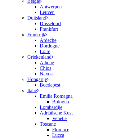
België
Antwerpen
Leuven
Duitsland
Düsseldorf
Frankfurt
Frankrijk
Ardeche
Dordogne
Loire
Griekenland
Athene
Chios
Naxos
Hongarije
Boedapest
Italië
Emilia Romagna
Bologna
Lombardije
Adriatische Kust
Venetië
Toscane
Florence
Lucca