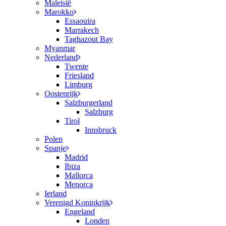
Maleisië
Marokko
Essaouira
Marrakech
Taghazout Bay
Myanmar
Nederland
Twente
Friesland
Limburg
Oostenrijk
Salzburgerland
Salzburg
Tirol
Innsbruck
Polen
Spanje
Madrid
Ibiza
Mallorca
Menorca
Ierland
Verenigd Koninkrijk
Engeland
Londen