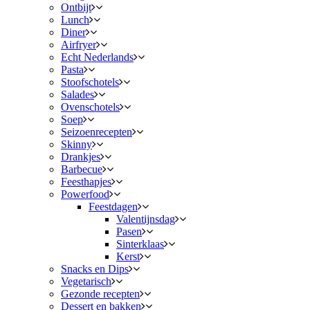
Ontbijt
Lunch
Diner
Airfryer
Echt Nederlands
Pasta
Stoofschotels
Salades
Ovenschotels
Soep
Seizoenrecepten
Skinny
Drankjes
Barbecue
Feesthapjes
Powerfood
Feestdagen
Valentijnsdag
Pasen
Sinterklaas
Kerst
Snacks en Dips
Vegetarisch
Gezonde recepten
Dessert en bakken