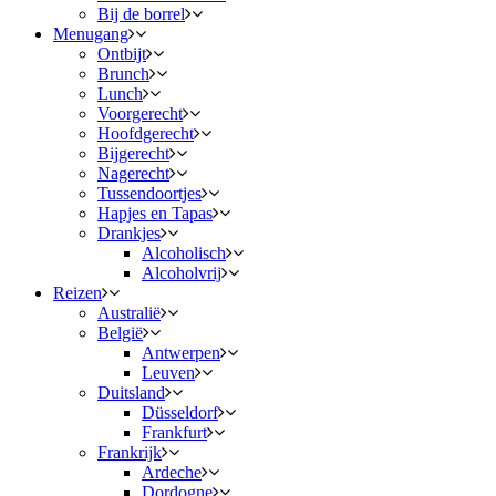
Bij de borrel
Menugang
Ontbijt
Brunch
Lunch
Voorgerecht
Hoofdgerecht
Bijgerecht
Nagerecht
Tussendoortjes
Hapjes en Tapas
Drankjes
Alcoholisch
Alcoholvrij
Reizen
Australië
België
Antwerpen
Leuven
Duitsland
Düsseldorf
Frankfurt
Frankrijk
Ardeche
Dordogne