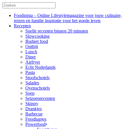
Foodinista – Online Lifestylemagazine voor jouw culinaire,
reizen en familie inspiratie voor het goede leven
Recepten
Snelle recepten binnen 20 minuten
Slowcooking
Budget food
Ontbijt
Lunch
Diner
Airfryer
Echt Nederlands
Pasta
Stoofschotels
Salades
Ovenschotels
Soep
Seizoenrecepten
Skinny
Drankjes
Barbecue
Feesthapjes
Powerfood