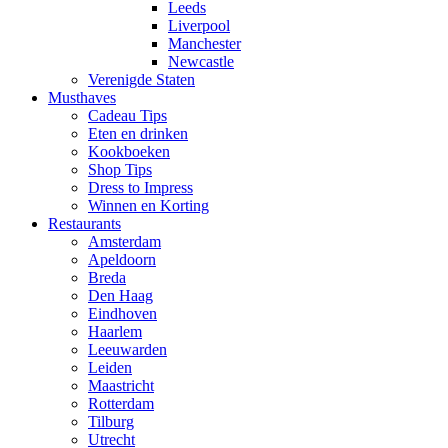
Leeds
Liverpool
Manchester
Newcastle
Verenigde Staten
Musthaves
Cadeau Tips
Eten en drinken
Kookboeken
Shop Tips
Dress to Impress
Winnen en Korting
Restaurants
Amsterdam
Apeldoorn
Breda
Den Haag
Eindhoven
Haarlem
Leeuwarden
Leiden
Maastricht
Rotterdam
Tilburg
Utrecht