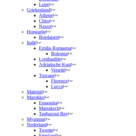
Loire
Griekenland
Athene
Chios
Naxos
Hongarije
Boedapest
Italië
Emilia Romagna
Bologna
Lombardije
Adriatische Kust
Venetië
Toscane
Florence
Lucca
Maleisië
Marokko
Essaouira
Marrakech
Taghazout Bay
Myanmar
Nederland
Twente
Friesland