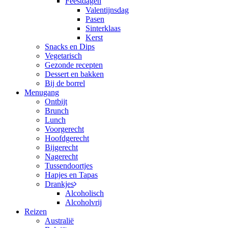
Feestdagen
Valentijnsdag
Pasen
Sinterklaas
Kerst
Snacks en Dips
Vegetarisch
Gezonde recepten
Dessert en bakken
Bij de borrel
Menugang
Ontbijt
Brunch
Lunch
Voorgerecht
Hoofdgerecht
Bijgerecht
Nagerecht
Tussendoortjes
Hapjes en Tapas
Drankjes
Alcoholisch
Alcoholvrij
Reizen
Australië