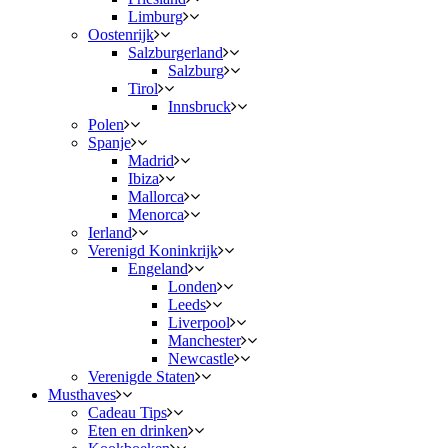
Limburg
Oostenrijk
Salzburgerland
Salzburg
Tirol
Innsbruck
Polen
Spanje
Madrid
Ibiza
Mallorca
Menorca
Ierland
Verenigd Koninkrijk
Engeland
Londen
Leeds
Liverpool
Manchester
Newcastle
Verenigde Staten
Musthaves
Cadeau Tips
Eten en drinken