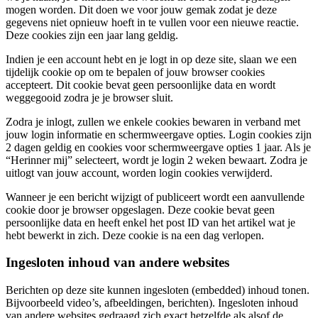
mogen worden. Dit doen we voor jouw gemak zodat je deze
gegevens niet opnieuw hoeft in te vullen voor een nieuwe reactie.
Deze cookies zijn een jaar lang geldig.
Indien je een account hebt en je logt in op deze site, slaan we een
tijdelijk cookie op om te bepalen of jouw browser cookies
accepteert. Dit cookie bevat geen persoonlijke data en wordt
weggegooid zodra je je browser sluit.
Zodra je inlogt, zullen we enkele cookies bewaren in verband met
jouw login informatie en schermweergave opties. Login cookies zijn
2 dagen geldig en cookies voor schermweergave opties 1 jaar. Als je
“Herinner mij” selecteert, wordt je login 2 weken bewaart. Zodra je
uitlogt van jouw account, worden login cookies verwijderd.
Wanneer je een bericht wijzigt of publiceert wordt een aanvullende
cookie door je browser opgeslagen. Deze cookie bevat geen
persoonlijke data en heeft enkel het post ID van het artikel wat je
hebt bewerkt in zich. Deze cookie is na een dag verlopen.
Ingesloten inhoud van andere websites
Berichten op deze site kunnen ingesloten (embedded) inhoud tonen.
Bijvoorbeeld video’s, afbeeldingen, berichten). Ingesloten inhoud
van andere websites gedraagd zich exact hetzelfde als alsof de