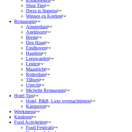
Kookboeken
Shop Tips
Dress to Impress
Winnen en Korting
Restaurants
Amsterdam
Apeldoorn
Breda
Den Haag
Eindhoven
Haarlem
Leeuwarden
Leiden
Maastricht
Rotterdam
Tilburg
Utrecht
Michelin Restaurants
Hotel Tips
Hotel, B&B, Luxe overnachtingen
Kamperen
Weekmenu
Kinderen
Food Activiteiten
Food Festivals