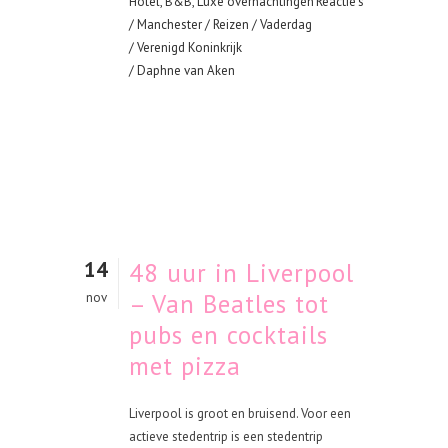
Hotel, B&B, Luxe overnachtingen
Reactie's
/
Manchester
/
Reizen
/
Vaderdag
/
Verenigd Koninkrijk
/ Daphne van Aken
14
48 uur in Liverpool
– Van Beatles tot
nov
pubs en cocktails
met pizza
Liverpool is groot en bruisend. Voor een
actieve stedentrip is een stedentrip