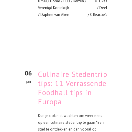
07:00 /
Home
/
Hull
/
Reizen
/
0
Likes
Verenigd Koninkrijk
Deel
/ Daphne van Aken
0 Reactie's
06
Culinaire Stedentrip
tips: 11 Verrassende
jan
Foodhall tips in
Europa
Kun je ook niet wachten om weer eens
op een culinaire stedentrip te gaan? Een
stad te ontdekken en dan vooral op