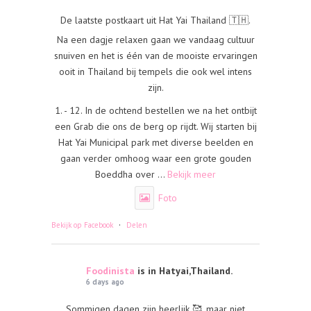
De laatste postkaart uit Hat Yai Thailand 🇹🇭.
Na een dagje relaxen gaan we vandaag cultuur
snuiven en het is één van de mooiste ervaringen
ooit in Thailand bij tempels die ook wel intens
zijn.
1. - 12. In de ochtend bestellen we na het ontbijt
een Grab die ons de berg op rijdt. Wij starten bij
Hat Yai Municipal park met diverse beelden en
gaan verder omhoog waar een grote gouden
Boeddha over
...
Bekijk meer
Foto
·
Bekijk op Facebook
Delen
Foodinista
is in Hatyai,Thailand.
6 days ago
Sommigen dagen zijn heerlijk 🥰, maar niet