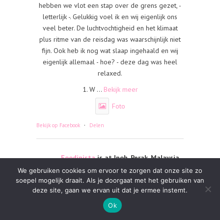
hebben we vlot een stap over de grens gezet, -
letterlijk -. Gelukkig voel ik en wij eigenlijk ons
veel beter. De luchtvochtigheid en het klimaat
plus ritme van de reisdag was waarschijnlijk niet
fijn. Ook heb ik nog wat slaap ingehaald en wij
eigenlijk allemaal - hoe? - deze dag was heel
relaxed.
1. W
...
Bekijk meer
Foto
·
Bekijk op Facebook
Delen
Foodinista
is at Ipoh, Perak, Malaysia.
1 week ago
We gebruiken cookies om ervoor te zorgen dat onze site zo
soepel mogelijk draait. Als je doorgaat met het gebruiken van
Een nieuwe dag en we gaan fris Ipoh bekijken.
deze site, gaan we ervan uit dat je ermee instemt.
Tenminste.. de afgelopen nacht had ik koorts. Dit
Ok
was iets minder en ik kan het niet echt plaatsten.
Misschien door het appartement en de onrust?