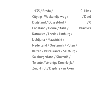
14:35 /
Breda
/
0
Likes
Citytrip - Weekendje weg
/
Deel
Duitsland
/
Düsseldorf
/
0
Engeland
/
Home
/
Italië
/
Reactie's
Katowice
/
Leeds
/
Limburg
/
Ljubljana
/
Maastricht
/
Nederland
/
Oostenrijk
/
Polen
/
Reizen
/
Restaurants
/
Salzburg
/
Salzburgerland
/
Slovenië
/
Twente
/
Verenigd Koninkrijk
/
Zuid-Tirol
/ Daphne van Aken