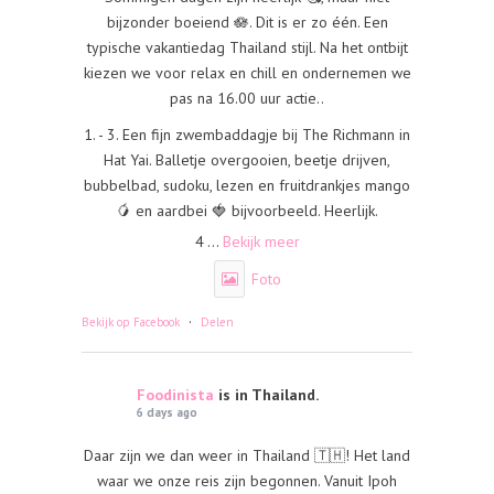
bijzonder boeiend 🪷. Dit is er zo één. Een
typische vakantiedag Thailand stijl. Na het ontbijt
kiezen we voor relax en chill en ondernemen we
pas na 16.00 uur actie..
1. - 3. Een fijn zwembaddagje bij The Richmann in
Hat Yai. Balletje overgooien, beetje drijven,
bubbelbad, sudoku, lezen en fruitdrankjes mango
🥭 en aardbei 🍓 bijvoorbeeld. Heerlijk.
4
...
Bekijk meer
Foto
·
Bekijk op Facebook
Delen
Foodinista
is in Thailand.
6 days ago
Daar zijn we dan weer in Thailand 🇹🇭! Het land
waar we onze reis zijn begonnen. Vanuit Ipoh