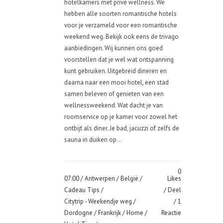
hotelkamers met privé wellness. We
hebben alle soorten romantische hotels
voor je verzameld voor een romantische
weekend weg. Bekijk ook eens de trivago
aanbiedingen. Wij kunnen ons goed
voorstellen dat je wel wat ontspanning
kunt gebruiken. Uitgebreid dineren en
daarna naar een mooi hotel, een stad
samen beleven of genieten van een
wellnessweekend. Wat dacht je van
roomservice op je kamer voor zowel het
ontbijt als diner. Je bad, jacuzzi of zelfs de
sauna in duiken op...
0
07:00 /
Antwerpen
/
België
/
Likes
Cadeau Tips
/
Deel
Citytrip - Weekendje weg
/
1
Dordogne
/
Frankrijk
/
Home
/
Reactie