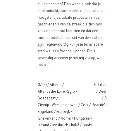
culinair gebied? Dan weet je ook dat je
stad ontdekt, doormiddel van de culinaire
hoogstandjes, lokale producten en de
geschiedenis van de streek die zich ook
vaak op het bord laat zien en dat een
mooie foodhall het hart van de stad kan
zijn. Tegenwoordig kun je in bijna iedere
stad wel een foodhall vinden. Dit is
geweldig wanneer je het mij vraagt, want
het is...
07:00 /
Athene
/
0
Likes
Atlantische Loire Regio
/
Deel
Boedapest
/
0
Citytrip - Weekendje weg
/
Cork
/
Reactie's
Engeland
/
Frankrijk
/
Griekenland
/
Home
/
Hongarije
/
Ierland
/
Innsbruck
/
Italië
/
Leeds