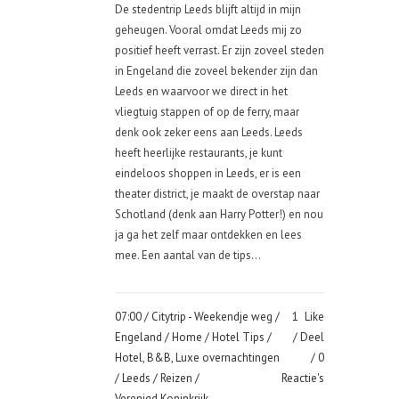
De stedentrip Leeds blijft altijd in mijn
geheugen. Vooral omdat Leeds mij zo
positief heeft verrast. Er zijn zoveel steden
in Engeland die zoveel bekender zijn dan
Leeds en waarvoor we direct in het
vliegtuig stappen of op de ferry, maar
denk ook zeker eens aan Leeds. Leeds
heeft heerlijke restaurants, je kunt
eindeloos shoppen in Leeds, er is een
theater district, je maakt de overstap naar
Schotland (denk aan Harry Potter!) en nou
ja ga het zelf maar ontdekken en lees
mee. Een aantal van de tips...
07:00 /
Citytrip - Weekendje weg
/
1
Like
Engeland
/
Home
/
Hotel Tips
/
Deel
Hotel, B&B, Luxe overnachtingen
0
/
Leeds
/
Reizen
/
Reactie's
Verenigd Koninkrijk