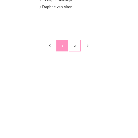
/ Daphne van Aken
1
2