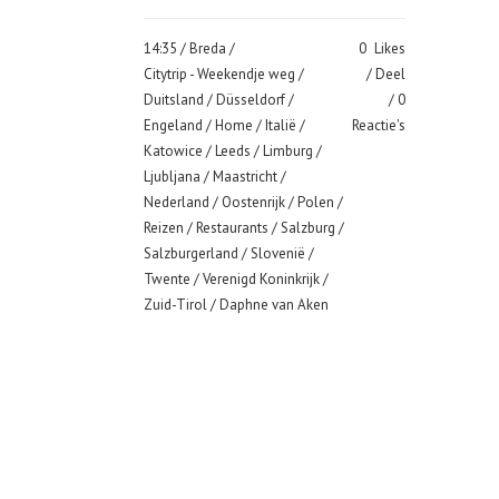
14:35 /
Breda
/
0
Likes
Citytrip - Weekendje weg
/
Deel
Duitsland
/
Düsseldorf
/
0
Engeland
/
Home
/
Italië
/
Reactie's
Katowice
/
Leeds
/
Limburg
/
Ljubljana
/
Maastricht
/
Nederland
/
Oostenrijk
/
Polen
/
Reizen
/
Restaurants
/
Salzburg
/
Salzburgerland
/
Slovenië
/
Twente
/
Verenigd Koninkrijk
/
Zuid-Tirol
/ Daphne van Aken