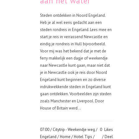
aan het water
Steden ontdekken in Noord Engeland.
Heb je al wel eens gedacht aan een
steden rondreis in Engeland. Lees mee en
start je reis in verrassend Newcastle en
eindig je rondreis in Hull bijvoorbeeld.
Voor mij was het bekend dat je met de
ferry makkelijk een dagje of weekendje
naar Newcastle kunt gaan, maar niet dat
je in Newcastle ook je reis door Noord
Engeland kunt beginnen en zo diverse
indrukwekkende steden in Engeland kunt
gaan ontdekken. Voorbeelden zijn steden
zoals Manchester en Liverpool. Door
House of Britain werd...
07:00 /
Citytrip - Weekendje weg
/
0
Likes
Engeland
/
Home
/
Hotel Tips
/
Deel