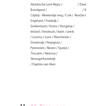
Atlantische Loire Regio
/
Deel
Boedapest
/
0
Citytrip - Weekendje weg
/
Cork
/
Reactie's
Engeland
/
Frankrijk
/
Griekenland
/
Home
/
Hongarije
/
Ierland
/
Innsbruck
/
Italië
/
Leeds
/
Livorno
/
Loire
/
Manchester
/
Oostenrijk
/
Perpignan
/
Pyreneeën
/
Reizen
/
Spanje
/
Toscane
/
Valencia
/
Verenigd Koninkrijk
/ Daphne van Aken
11