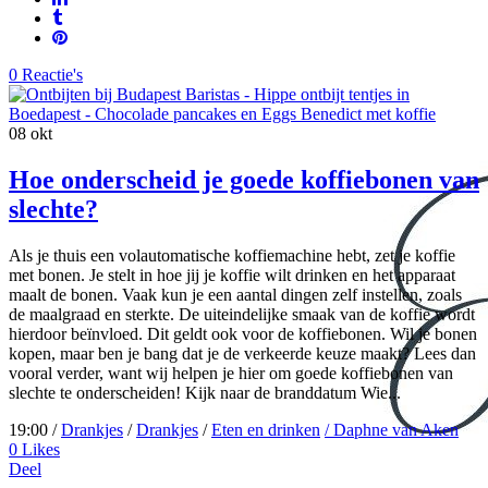
0 Reactie's
08
okt
Hoe onderscheid je goede koffiebonen van
slechte?
Als je thuis een volautomatische koffiemachine hebt, zet je koffie
met bonen. Je stelt in hoe jij je koffie wilt drinken en het apparaat
maalt de bonen. Vaak kun je een aantal dingen zelf instellen, zoals
de maalgraad en sterkte. De uiteindelijke smaak van de koffie wordt
hierdoor beïnvloed. Dit geldt ook voor de koffiebonen. Wil je bonen
kopen, maar ben je bang dat je de verkeerde keuze maakt? Lees dan
vooral verder, want wij helpen je hier om goede koffiebonen van
slechte te onderscheiden! Kijk naar de branddatum Wie...
19:00 /
Drankjes
/
Drankjes
/
Eten en drinken
/ Daphne van Aken
0
Likes
Deel