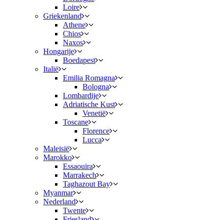
Loire
Griekenland
Athene
Chios
Naxos
Hongarije
Boedapest
Italië
Emilia Romagna
Bologna
Lombardije
Adriatische Kust
Venetië
Toscane
Florence
Lucca
Maleisië
Marokko
Essaouira
Marrakech
Taghazout Bay
Myanmar
Nederland
Twente
Friesland