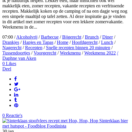
ik je natuurlijk helpen. Lekker eten, maar misschien ook wel
makkelijk eten, zomer recepten, vakantie recepten en verfrissende
recepten. Makkelijk koken op de camping of na een dagje weg nog
een simpele maaltijd op tafel zetten. Al deze inspiratie ga je vinden
in dit artikel met zomer recepten voor een lekkere zomervakantie.
Weekmenu in de...
07:00 /
Alcoholvrij
/
Barbecue
/
Bijgerecht
/
Brunch
/
Diner
/
Drankjes
/
Hapjes en Tapas
/
Home
/
Hoofdgerecht
/
Lunch
/
Nagerecht
/
Recepten
/
Snelle recepten binnen 20 minuten
/
Tussendoortjes
/
Voorgerecht
/
Weekmenu
/
Weekmenu 2022
/
Daphne van Aken
0
Likes
Deel
0 Reactie's
30
jan