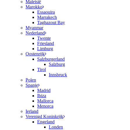
Maleisië
Marokko
Essaouira
Marrakech
Taghazout Bay
Myanmar
Nederland
Twente
Friesland
Limburg
Oostenrijk
Salzburgerland
Salzburg
Tirol
Innsbruck
Polen
Spanje
Madrid
Ibiza
Mallorca
Menorca
Ierland
Verenigd Koninkrijk
Engeland
Londen