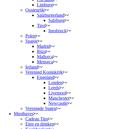
Limburg
Oostenrijk
Salzburgerland
Salzburg
Tirol
Innsbruck
Polen
Spanje
Madrid
Ibiza
Mallorca
Menorca
Ierland
Verenigd Koninkrijk
Engeland
Londen
Leeds
Liverpool
Manchester
Newcastle
Verenigde Staten
Musthaves
Cadeau Tips
Eten en drinken