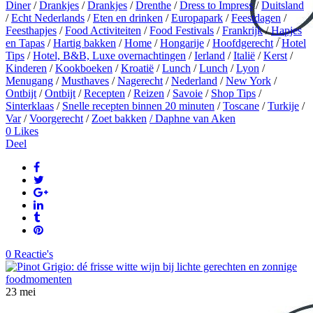
Diner
/
Drankjes
/
Drankjes
/
Drenthe
/
Dress to Impress
/
Duitsland
/
Echt Nederlands
/
Eten en drinken
/
Europapark
/
Feestdagen
/
Feesthapjes
/
Food Activiteiten
/
Food Festivals
/
Frankrijk
/
Hapjes
en Tapas
/
Hartig bakken
/
Home
/
Hongarije
/
Hoofdgerecht
/
Hotel
Tips
/
Hotel, B&B, Luxe overnachtingen
/
Ierland
/
Italië
/
Kerst
/
Kinderen
/
Kookboeken
/
Kroatië
/
Lunch
/
Lunch
/
Lyon
/
Menugang
/
Musthaves
/
Nagerecht
/
Nederland
/
New York
/
Ontbijt
/
Ontbijt
/
Recepten
/
Reizen
/
Savoie
/
Shop Tips
/
Sinterklaas
/
Snelle recepten binnen 20 minuten
/
Toscane
/
Turkije
/
Var
/
Voorgerecht
/
Zoet bakken
/ Daphne van Aken
0
Likes
Deel
0 Reactie's
23
mei