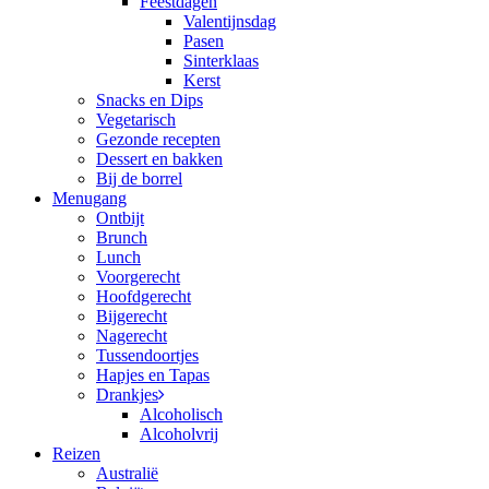
Feestdagen
Valentijnsdag
Pasen
Sinterklaas
Kerst
Snacks en Dips
Vegetarisch
Gezonde recepten
Dessert en bakken
Bij de borrel
Menugang
Ontbijt
Brunch
Lunch
Voorgerecht
Hoofdgerecht
Bijgerecht
Nagerecht
Tussendoortjes
Hapjes en Tapas
Drankjes
Alcoholisch
Alcoholvrij
Reizen
Australië