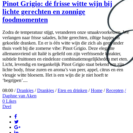
Pinot Grigio: dé frisse witte wijn bij
lichte gerechten en zonnige
foodmomenten
Zodra de temperatuur stijgt, veranderen onze smaakvoorkeuren. We
verlangen naar frisse salades, lichte gerechten, ziltige hapjes en
gekoelde dranken. En er is één witte wijn die zich als geen ander
thuis voelt bij die zomerse vibe: Pinot Grigio. Deze elegante
allemansvriend uit Italië is geliefd om zijn verfrissende karakter,
subtiele fruittonen en eindeloze combinatiemogelijkheden met eten.
Licht, levendig en toegankelijk Pinot Grigio staat bekend om zijn
lichte body, frisse zuren en aroma’s van peer, appel, citrus en een
vleugje witte bloesem. Het is een wijn die je niet hoeft te
‘begrijpen’....
08:00 /
Drankjes
/
Drankjes
/
Eten en drinken
/
Home
/
Recepten
/
Daphne van Aken
0
Likes
Deel