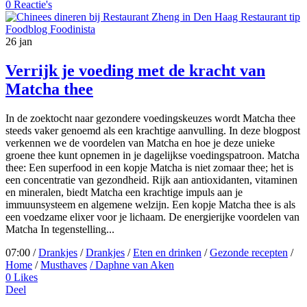
0 Reactie's
26
jan
Verrijk je voeding met de kracht van
Matcha thee
In de zoektocht naar gezondere voedingskeuzes wordt Matcha thee
steeds vaker genoemd als een krachtige aanvulling. In deze blogpost
verkennen we de voordelen van Matcha en hoe je deze unieke
groene thee kunt opnemen in je dagelijkse voedingspatroon. Matcha
thee: Een superfood in een kopje Matcha is niet zomaar thee; het is
een concentratie van gezondheid. Rijk aan antioxidanten, vitaminen
en mineralen, biedt Matcha een krachtige impuls aan je
immuunsysteem en algemene welzijn. Een kopje Matcha thee is als
een voedzame elixer voor je lichaam. De energierijke voordelen van
Matcha In tegenstelling...
07:00 /
Drankjes
/
Drankjes
/
Eten en drinken
/
Gezonde recepten
/
Home
/
Musthaves
/ Daphne van Aken
0
Likes
Deel