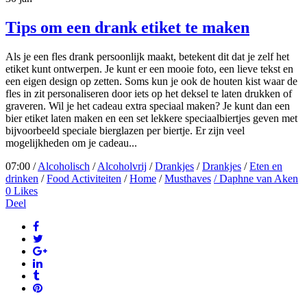
Tips om een drank etiket te maken
Als je een fles drank persoonlijk maakt, betekent dit dat je zelf het
etiket kunt ontwerpen. Je kunt er een mooie foto, een lieve tekst en
een eigen design op zetten. Soms kun je ook de houten kist waar de
fles in zit personaliseren door iets op het deksel te laten drukken of
graveren. Wil je het cadeau extra speciaal maken? Je kunt dan een
bier etiket laten maken en een set lekkere speciaalbiertjes geven met
bijvoorbeeld speciale bierglazen per biertje. Er zijn veel
mogelijkheden om je cadeau...
07:00 /
Alcoholisch
/
Alcoholvrij
/
Drankjes
/
Drankjes
/
Eten en
drinken
/
Food Activiteiten
/
Home
/
Musthaves
/ Daphne van Aken
0
Likes
Deel