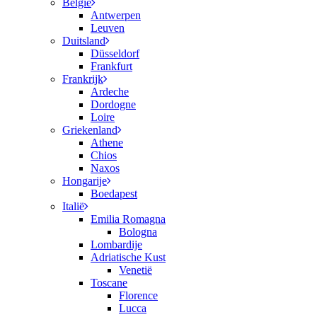
België
Antwerpen
Leuven
Duitsland
Düsseldorf
Frankfurt
Frankrijk
Ardeche
Dordogne
Loire
Griekenland
Athene
Chios
Naxos
Hongarije
Boedapest
Italië
Emilia Romagna
Bologna
Lombardije
Adriatische Kust
Venetië
Toscane
Florence
Lucca