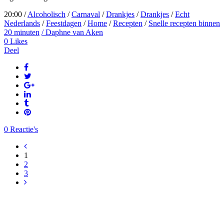
20:00 /
Alcoholisch
/
Carnaval
/
Drankjes
/
Drankjes
/
Echt
Nederlands
/
Feestdagen
/
Home
/
Recepten
/
Snelle recepten binnen
20 minuten
/ Daphne van Aken
0
Likes
Deel
0 Reactie's
1
2
3