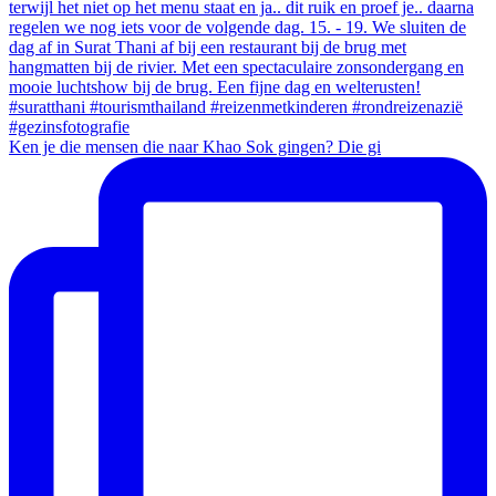
Ken je die mensen die naar Khao Sok gingen? Die gi