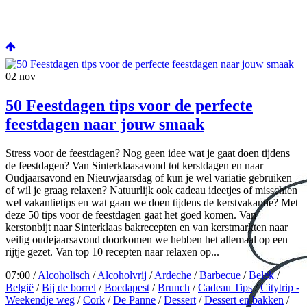
02
nov
50 Feestdagen tips voor de perfecte
feestdagen naar jouw smaak
Stress voor de feestdagen? Nog geen idee wat je gaat doen tijdens
de feestdagen? Van Sinterklaasavond tot kerstdagen en naar
Oudjaarsavond en Nieuwjaarsdag of kun je wel variatie gebruiken
of wil je graag relaxen? Natuurlijk ook cadeau ideetjes of misschien
wel vakantietips en wat gaan we doen tijdens de kerstvakantie? Met
deze 50 tips voor de feestdagen gaat het goed komen. Van
kerstonbijt naar Sinterklaas bakrecepten en van kerstmarkten naar
veilig oudejaarsavond doorkomen we hebben het allemaal op een
rijtje gezet. Van top 10 recepten naar relaxen op...
07:00 /
Alcoholisch
/
Alcoholvrij
/
Ardeche
/
Barbecue
/
Belek
/
België
/
Bij de borrel
/
Boedapest
/
Brunch
/
Cadeau Tips
/
Citytrip -
Weekendje weg
/
Cork
/
De Panne
/
Dessert
/
Dessert en bakken
/