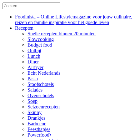
Foodinista – Online Lifestylemagazine voor jouw culinaire,
reizen en familie inspiratie voor het goede leven
Recepten
Snelle recepten binnen 20 minuten
Slowcooking
Budget food
Ontbijt
Lunch
Diner
Airfryer
Echt Nederlands
Pasta
Stoofschotels
Salades
Ovenschotels
Soep
Seizoenrecepten
Skinny
Drankjes
Barbecue
Feesthapjes
Powerfood