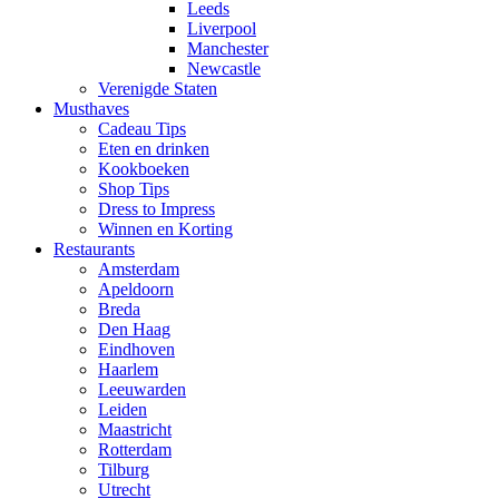
Leeds
Liverpool
Manchester
Newcastle
Verenigde Staten
Musthaves
Cadeau Tips
Eten en drinken
Kookboeken
Shop Tips
Dress to Impress
Winnen en Korting
Restaurants
Amsterdam
Apeldoorn
Breda
Den Haag
Eindhoven
Haarlem
Leeuwarden
Leiden
Maastricht
Rotterdam
Tilburg
Utrecht