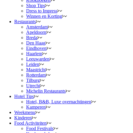
Kookboeken
Shop Tips
Dress to Impress
Winnen en Korting
Restaurants
Amsterdam
Apeldoorn
Breda
Den Haag
Eindhoven
Haarlem
Leeuwarden
Leiden
Maastricht
Rotterdam
Tilburg
Utrecht
Michelin Restaurants
Hotel Tips
Hotel, B&B, Luxe overnachtingen
Kamperen
Weekmenu
Kinderen
Food Activiteiten
Food Festivals