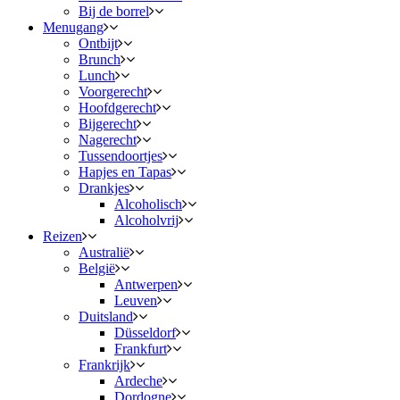
Bij de borrel
Menugang
Ontbijt
Brunch
Lunch
Voorgerecht
Hoofdgerecht
Bijgerecht
Nagerecht
Tussendoortjes
Hapjes en Tapas
Drankjes
Alcoholisch
Alcoholvrij
Reizen
Australië
België
Antwerpen
Leuven
Duitsland
Düsseldorf
Frankfurt
Frankrijk
Ardeche
Dordogne