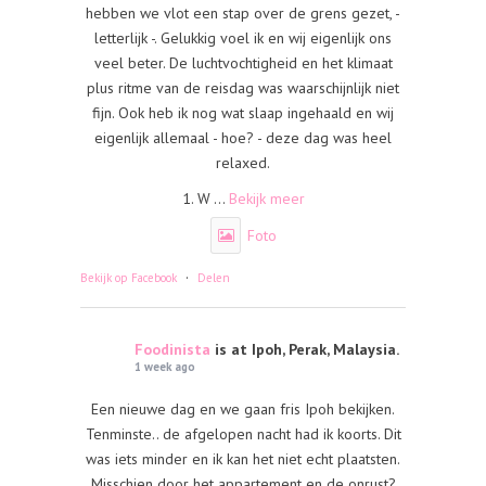
hebben we vlot een stap over de grens gezet, -
letterlijk -. Gelukkig voel ik en wij eigenlijk ons
veel beter. De luchtvochtigheid en het klimaat
plus ritme van de reisdag was waarschijnlijk niet
fijn. Ook heb ik nog wat slaap ingehaald en wij
eigenlijk allemaal - hoe? - deze dag was heel
relaxed.
1. W
...
Bekijk meer
Foto
·
Bekijk op Facebook
Delen
Foodinista
is at Ipoh, Perak, Malaysia.
1 week ago
Een nieuwe dag en we gaan fris Ipoh bekijken.
Tenminste.. de afgelopen nacht had ik koorts. Dit
was iets minder en ik kan het niet echt plaatsten.
Misschien door het appartement en de onrust?