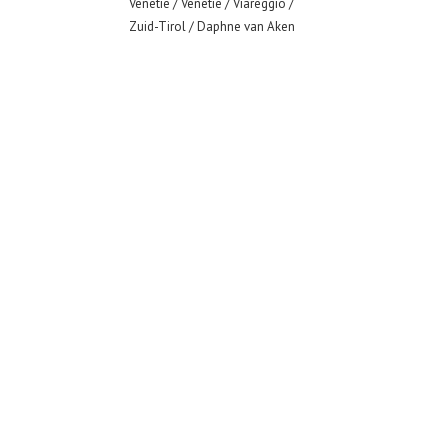
Venetië
/
Venetië
/
Viareggio
/
Zuid-Tirol
/ Daphne van Aken