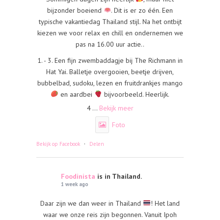
bijzonder boeiend
. Dit is er zo één. Een
typische vakantiedag Thailand stijl. Na het ontbijt
kiezen we voor relax en chill en ondernemen we
pas na 16.00 uur actie..
1. - 3. Een fijn zwembaddagje bij The Richmann in
Hat Yai. Balletje overgooien, beetje drijven,
bubbelbad, sudoku, lezen en fruitdrankjes mango
en aardbei
bijvoorbeeld. Heerlijk.
4
...
Bekijk meer
Foto
·
Bekijk op Facebook
Delen
Foodinista
is in Thailand.
1 week ago
Daar zijn we dan weer in Thailand
! Het land
waar we onze reis zijn begonnen. Vanuit Ipoh