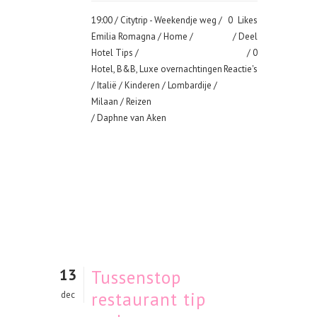
19:00 /
Citytrip - Weekendje weg
/
0
Likes
Emilia Romagna
/
Home
/
Deel
Hotel Tips
/
0
Hotel, B&B, Luxe overnachtingen
Reactie's
/
Italië
/
Kinderen
/
Lombardije
/
Milaan
/
Reizen
/ Daphne van Aken
13
Tussenstop
restaurant tip
dec