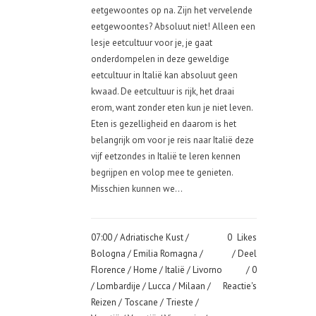
eetgewoontes op na. Zijn het vervelende
eetgewoontes? Absoluut niet! Alleen een
lesje eetcultuur voor je, je gaat
onderdompelen in deze geweldige
eetcultuur in Italië kan absoluut geen
kwaad. De eetcultuur is rijk, het draai
erom, want zonder eten kun je niet leven.
Eten is gezelligheid en daarom is het
belangrijk om voor je reis naar Italië deze
vijf eetzondes in Italië te leren kennen
begrijpen en volop mee te genieten.
Misschien kunnen we...
07:00 /
Adriatische Kust
/
0
Likes
Bologna
/
Emilia Romagna
/
Deel
Florence
/
Home
/
Italië
/
Livorno
0
/
Lombardije
/
Lucca
/
Milaan
/
Reactie's
Reizen
/
Toscane
/
Trieste
/