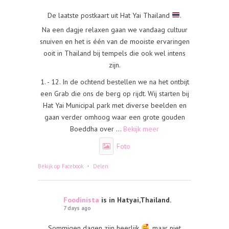
De laatste postkaart uit Hat Yai Thailand
.
Na een dagje relaxen gaan we vandaag cultuur
snuiven en het is één van de mooiste ervaringen
ooit in Thailand bij tempels die ook wel intens
zijn.
1. - 12. In de ochtend bestellen we na het ontbijt
een Grab die ons de berg op rijdt. Wij starten bij
Hat Yai Municipal park met diverse beelden en
gaan verder omhoog waar een grote gouden
Boeddha over
...
Bekijk meer
Foto
·
Bekijk op Facebook
Delen
Foodinista
is in Hatyai,Thailand.
7 days ago
Sommigen dagen zijn heerlijk
, maar niet