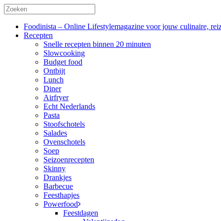
Foodinista – Online Lifestylemagazine voor jouw culinaire, reiz
Recepten
Snelle recepten binnen 20 minuten
Slowcooking
Budget food
Ontbijt
Lunch
Diner
Airfryer
Echt Nederlands
Pasta
Stoofschotels
Salades
Ovenschotels
Soep
Seizoenrecepten
Skinny
Drankjes
Barbecue
Feesthapjes
Powerfood
Feestdagen