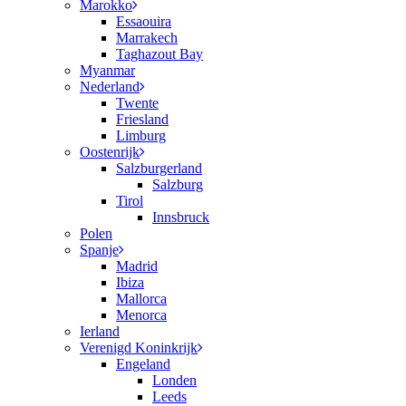
Marokko
Essaouira
Marrakech
Taghazout Bay
Myanmar
Nederland
Twente
Friesland
Limburg
Oostenrijk
Salzburgerland
Salzburg
Tirol
Innsbruck
Polen
Spanje
Madrid
Ibiza
Mallorca
Menorca
Ierland
Verenigd Koninkrijk
Engeland
Londen
Leeds