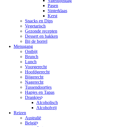
Valentijnsdag
Pasen
Sinterklaas
Kerst
Snacks en Dips
Vegetarisch
Gezonde recepten
Dessert en bakken
Bij de borrel
Menugang
Ontbijt
Brunch
Lunch
Voorgerecht
Hoofdgerecht
Bijgerecht
Nagerecht
Tussendoortjes
Hapjes en Tapas
Drankjes
Alcoholisch
Alcoholvrij
Reizen
Australië
België