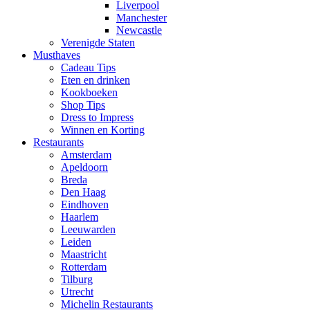
Liverpool
Manchester
Newcastle
Verenigde Staten
Musthaves
Cadeau Tips
Eten en drinken
Kookboeken
Shop Tips
Dress to Impress
Winnen en Korting
Restaurants
Amsterdam
Apeldoorn
Breda
Den Haag
Eindhoven
Haarlem
Leeuwarden
Leiden
Maastricht
Rotterdam
Tilburg
Utrecht
Michelin Restaurants