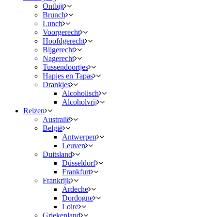
Ontbijt
Brunch
Lunch
Voorgerecht
Hoofdgerecht
Bijgerecht
Nagerecht
Tussendoortjes
Hapjes en Tapas
Drankjes
Alcoholisch
Alcoholvrij
Reizen
Australië
België
Antwerpen
Leuven
Duitsland
Düsseldorf
Frankfurt
Frankrijk
Ardeche
Dordogne
Loire
Griekenland