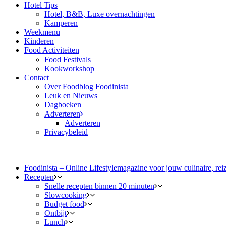
Hotel Tips
Hotel, B&B, Luxe overnachtingen
Kamperen
Weekmenu
Kinderen
Food Activiteiten
Food Festivals
Kookworkshop
Contact
Over Foodblog Foodinista
Leuk en Nieuws
Dagboeken
Adverteren
Adverteren
Privacybeleid
Foodinista – Online Lifestylemagazine voor jouw culinaire, reiz
Recepten
Snelle recepten binnen 20 minuten
Slowcooking
Budget food
Ontbijt
Lunch