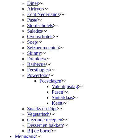
Diner
Airfryer
Echt Nederlands
Pasta
Stoofschotels
Salades
Ovenschotels
Soep
Seizoenrecepten
Skinny
Drankjes
Barbecue
Feesthapjes
Powerfood
Feestdagen
Valentijnsdag
Pasen
Sinterklaas
Kerst
Snacks en Dips
Vegetarisch
Gezonde recepten
Dessert en bakken
Bij de borrel
Menugang