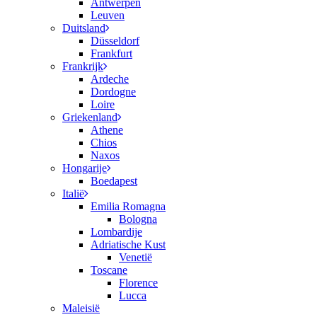
Antwerpen
Leuven
Duitsland
Düsseldorf
Frankfurt
Frankrijk
Ardeche
Dordogne
Loire
Griekenland
Athene
Chios
Naxos
Hongarije
Boedapest
Italië
Emilia Romagna
Bologna
Lombardije
Adriatische Kust
Venetië
Toscane
Florence
Lucca
Maleisië