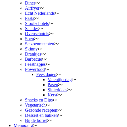
Diner
Airfryer
Echt Nederlands
Pasta
Stoofschotels
Salades
Ovenschotels
Soep
Seizoenrecepten
Skinny
Drankjes
Barbecue
Feesthapjes
Powerfood
Feestdagen
Valentijnsdag
Pasen
Sinterklaas
Kerst
Snacks en Dips
Vegetarisch
Gezonde recepten
Dessert en bakken
Bij de borrel
Menugang