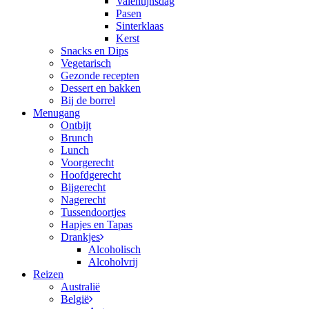
Valentijnsdag
Pasen
Sinterklaas
Kerst
Snacks en Dips
Vegetarisch
Gezonde recepten
Dessert en bakken
Bij de borrel
Menugang
Ontbijt
Brunch
Lunch
Voorgerecht
Hoofdgerecht
Bijgerecht
Nagerecht
Tussendoortjes
Hapjes en Tapas
Drankjes
Alcoholisch
Alcoholvrij
Reizen
Australië
België