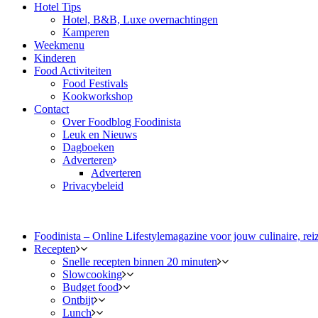
Hotel Tips
Hotel, B&B, Luxe overnachtingen
Kamperen
Weekmenu
Kinderen
Food Activiteiten
Food Festivals
Kookworkshop
Contact
Over Foodblog Foodinista
Leuk en Nieuws
Dagboeken
Adverteren
Adverteren
Privacybeleid
Foodinista – Online Lifestylemagazine voor jouw culinaire, reiz
Recepten
Snelle recepten binnen 20 minuten
Slowcooking
Budget food
Ontbijt
Lunch