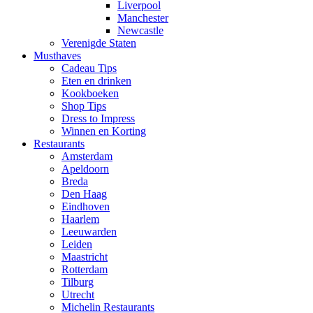
Liverpool
Manchester
Newcastle
Verenigde Staten
Musthaves
Cadeau Tips
Eten en drinken
Kookboeken
Shop Tips
Dress to Impress
Winnen en Korting
Restaurants
Amsterdam
Apeldoorn
Breda
Den Haag
Eindhoven
Haarlem
Leeuwarden
Leiden
Maastricht
Rotterdam
Tilburg
Utrecht
Michelin Restaurants