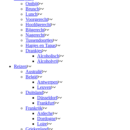
Ontbijt
Brunch
Lunch
Voorgerecht
Hoofdgerecht
Bijgerecht
Nagerecht
Tussendoortjes
Hapjes en Tapas
Drankjes
Alcoholisch
Alcoholvrij
Reizen
Australië
België
Antwerpen
Leuven
Duitsland
Düsseldorf
Frankfurt
Frankrijk
Ardeche
Dordogne
Loire
Griekenland