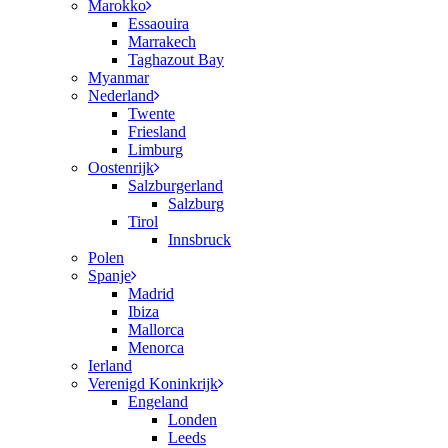
Marokko
Essaouira
Marrakech
Taghazout Bay
Myanmar
Nederland
Twente
Friesland
Limburg
Oostenrijk
Salzburgerland
Salzburg
Tirol
Innsbruck
Polen
Spanje
Madrid
Ibiza
Mallorca
Menorca
Ierland
Verenigd Koninkrijk
Engeland
Londen
Leeds