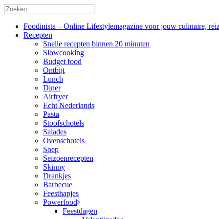
Foodinista – Online Lifestylemagazine voor jouw culinaire, reiz
Recepten
Snelle recepten binnen 20 minuten
Slowcooking
Budget food
Ontbijt
Lunch
Diner
Airfryer
Echt Nederlands
Pasta
Stoofschotels
Salades
Ovenschotels
Soep
Seizoenrecepten
Skinny
Drankjes
Barbecue
Feesthapjes
Powerfood
Feestdagen