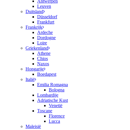
Antwerpen
Leuven
Duitsland
Düsseldorf
Frankfurt
Frankrijk
Ardeche
Dordogne
Loire
Griekenland
Athene
Chios
Naxos
Hongarije
Boedapest
Italië
Emilia Romagna
Bologna
Lombardije
Adriatische Kust
Venetië
Toscane
Florence
Lucca
Maleisië