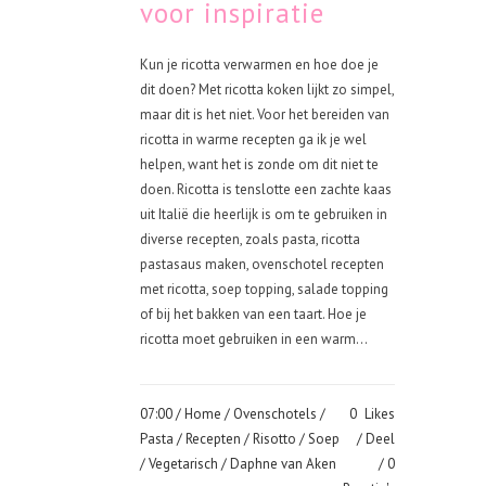
voor inspiratie
Kun je ricotta verwarmen en hoe doe je
dit doen? Met ricotta koken lijkt zo simpel,
maar dit is het niet. Voor het bereiden van
ricotta in warme recepten ga ik je wel
helpen, want het is zonde om dit niet te
doen. Ricotta is tenslotte een zachte kaas
uit Italië die heerlijk is om te gebruiken in
diverse recepten, zoals pasta, ricotta
pastasaus maken, ovenschotel recepten
met ricotta, soep topping, salade topping
of bij het bakken van een taart. Hoe je
ricotta moet gebruiken in een warm...
07:00 /
Home
/
Ovenschotels
/
0
Likes
Pasta
/
Recepten
/
Risotto
/
Soep
Deel
/
Vegetarisch
/ Daphne van Aken
0