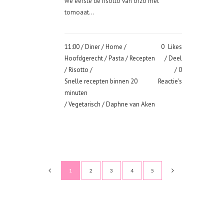
we eerste de risotto van orzo met
tomoaat...
11:00 /
Diner
/
Home
/
0
Likes
Hoofdgerecht
/
Pasta
/
Recepten
Deel
/
Risotto
/
0
Snelle recepten binnen 20
Reactie's
minuten
/
Vegetarisch
/ Daphne van Aken
1
2
3
4
5