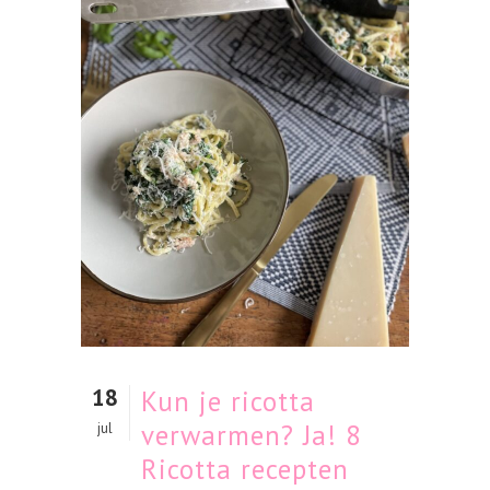
18
Kun je ricotta
verwarmen? Ja! 8
jul
Ricotta recepten