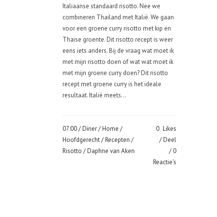
Italiaanse standaard risotto. Nee we
combineren Thailand met Italië. We gaan
voor een groene curry risotto met kip en
Thaise groente. Dit risotto recept is weer
eens iets anders. Bij de vraag wat moet ik
met mijn risotto doen of wat wat moet ik
met mijn groene curry doen? Dit risotto
recept met groene curry is het ideale
resultaat. Italië meets...
07:00 /
Diner
/
Home
/
0
Likes
Hoofdgerecht
/
Recepten
/
Deel
Risotto
/ Daphne van Aken
0
Reactie's