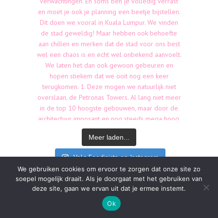
Meer laden...
Volg Foodinista op Instagram
We gebruiken cookies om ervoor te zorgen dat onze site zo
soepel mogelijk draait. Als je doorgaat met het gebruiken van
deze site, gaan we ervan uit dat je ermee instemt.
Ok