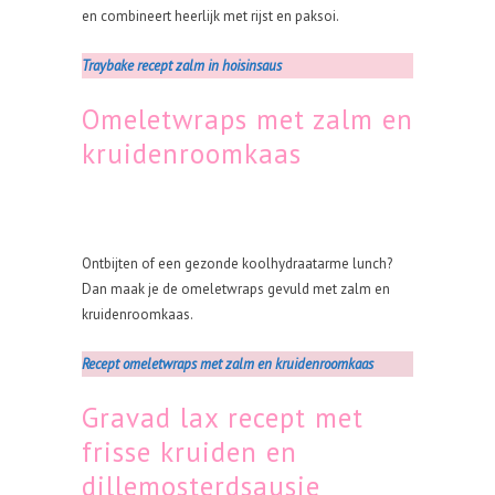
en combineert heerlijk met rijst en paksoi.
Traybake recept zalm in hoisinsaus
Omeletwraps met zalm en
kruidenroomkaas
Ontbijten of een gezonde koolhydraatarme lunch?
Dan maak je de omeletwraps gevuld met zalm en
kruidenroomkaas.
Recept omeletwraps met zalm en kruidenroomkaas
Gravad lax recept met
frisse kruiden en
dillemosterdsausje