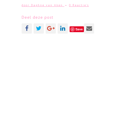
door
Daphne van Aken
0 Reactie's
Deel deze post
Save