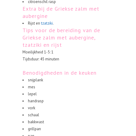
citroenschil rasp
Extra bij de Griekse zalm met
aubergine
Rijst en
tzatziki
.
Tips voor de bereiding van de
Griekse zalm met aubergine,
tzatziki en rijst
Moeilijkheid 1-5: 1
Tijdsduur: 45 minuten
Benodigdheden in de keuken
snijplank
mes
lepel
handrasp
vork
schaal
bakkwast
grillpan
pan