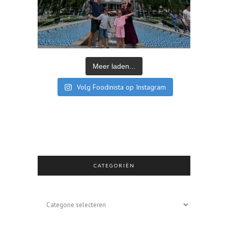
Meer laden...
Volg Foodinista op Instagram
CATEGORIËN
Categoriën