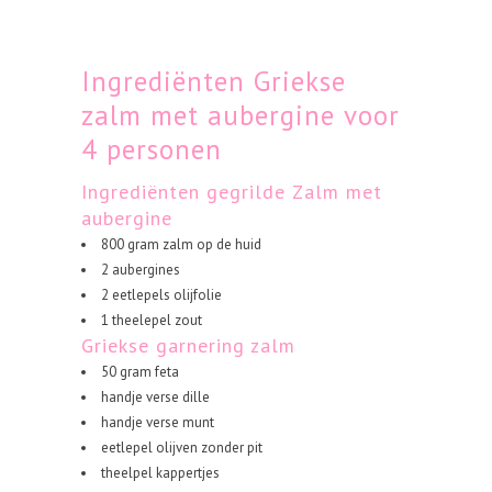
Ingrediënten Griekse
zalm met aubergine voor
4 personen
Ingrediënten gegrilde Zalm met
aubergine
800 gram zalm op de huid
2 aubergines
2 eetlepels olijfolie
1 theelepel zout
Griekse garnering zalm
50 gram feta
handje verse dille
handje verse munt
eetlepel olijven zonder pit
theelpel kappertjes