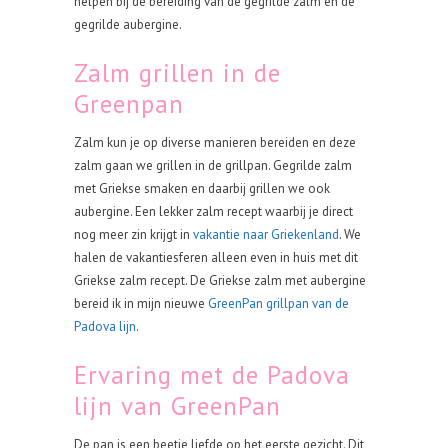
helpen bij de bereiding van de gegrilde zalm en de
gegrilde aubergine.
Zalm grillen in de
Greenpan
Zalm kun je op diverse manieren bereiden en deze
zalm gaan we grillen in de grillpan. Gegrilde zalm
met Griekse smaken en daarbij grillen we ook
aubergine. Een lekker zalm recept waarbij je direct
nog meer zin krijgt in
vakantie naar Griekenland
. We
halen de vakantiesferen alleen even in huis met dit
Griekse zalm recept. De Griekse zalm met aubergine
bereid ik in mijn nieuwe
GreenPan grillpan van de
Padova lijn
.
Ervaring met de Padova
lijn van GreenPan
De pan is een beetje liefde op het eerste gezicht. Dit