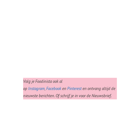
Volg je Foodinista ook al
op
Instagram
,
Facebook
en
Pinterest
en ontvang altijd de
nieuwste berichten. Of schrijf je in voor de Nieuwsbrief.