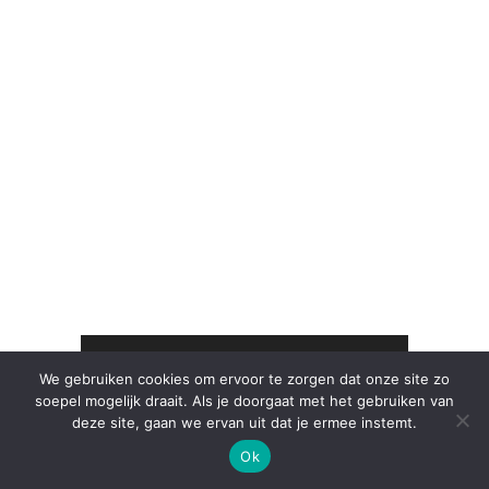
ONTVANG DE FOODINISTA NIEUWSBRIEF
We gebruiken cookies om ervoor te zorgen dat onze site zo
soepel mogelijk draait. Als je doorgaat met het gebruiken van
deze site, gaan we ervan uit dat je ermee instemt.
Voornaam
Achternaam
Ok
Email address: