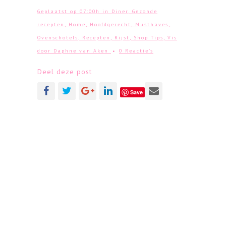
Geplaatst op 07:00h
in
Diner
,
Gezonde
recepten
,
Home
,
Hoofdgerecht
,
Musthaves
,
Ovenschotels
,
Recepten
,
Rijst
,
Shop Tips
,
Vis
door
Daphne van Aken
0 Reactie's
Deel deze post
Save