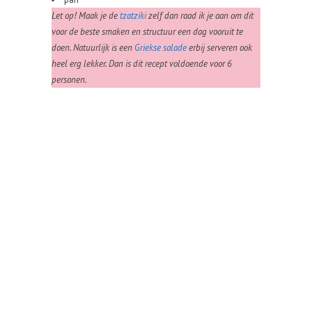
Let op! Maak je de
tzatziki
zelf dan raad ik je aan om dit
voor de beste smaken en structuur een dag vooruit te
doen. Natuurlijk is een
Griekse salade
erbij serveren ook
heel erg lekker. Dan is dit recept voldoende voor 6
personen.