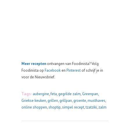
Meer
recepten
ontvangen van Foodinista? Volg
Foodinista op
Facebook
en
Pinterest
of schrijf je in
voor de Nieuwsbrief.
Tags:
aubergine
,
feta
,
gegrilde zalm
,
Greenpan
,
Griekse keuken
,
grillen
,
grillpan
,
groente
,
musthaves
,
online shoppen
,
shoptip
,
simpel recept
,
tzatziki
,
zalm