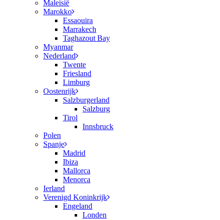
Maleisië
Marokko
Essaouira
Marrakech
Taghazout Bay
Myanmar
Nederland
Twente
Friesland
Limburg
Oostenrijk
Salzburgerland
Salzburg
Tirol
Innsbruck
Polen
Spanje
Madrid
Ibiza
Mallorca
Menorca
Ierland
Verenigd Koninkrijk
Engeland
Londen