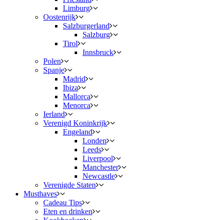
Limburg
Oostenrijk
Salzburgerland
Salzburg
Tirol
Innsbruck
Polen
Spanje
Madrid
Ibiza
Mallorca
Menorca
Ierland
Verenigd Koninkrijk
Engeland
Londen
Leeds
Liverpool
Manchester
Newcastle
Verenigde Staten
Musthaves
Cadeau Tips
Eten en drinken