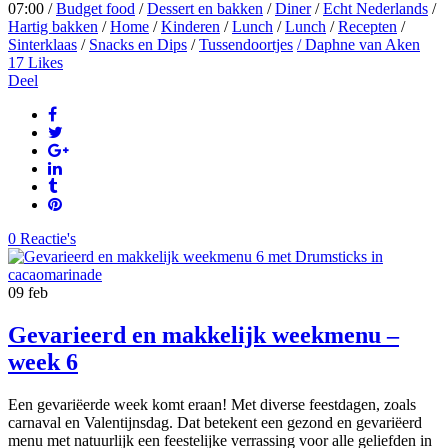
07:00 /
Budget food
/
Dessert en bakken
/
Diner
/
Echt Nederlands
/
Hartig bakken
/
Home
/
Kinderen
/
Lunch
/
Lunch
/
Recepten
/
Sinterklaas
/
Snacks en Dips
/
Tussendoortjes
/ Daphne van Aken
17
Likes
Deel
0 Reactie's
09
feb
Gevarieerd en makkelijk weekmenu –
week 6
Een gevariëerde week komt eraan! Met diverse feestdagen, zoals
carnaval en Valentijnsdag. Dat betekent een gezond en gevariëerd
menu met natuurlijk een feestelijke verrassing voor alle geliefden in