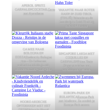
APEROL SPRITZ
GARNALENCOCKTAIL
Garnalencocktail
VAKANTIE NAAR ROTER
met Aperolsaus
HAHN IN ZUID TIROL
(ITALIË)
Vakantie op de
boerderij in Zuid-Tirol bij
Roter Hahn Toler
GA MEE NAAR
BOLOGNA EN
SINGAPORE LAKSA MET
DOZZA
Stedentrip Bologna
COQUILLES EN
tips – De Italiaanse
GARNALEN
Prima Taste
culinaire stad die je wilt
Singapore laksa met
ontdekken + omgeving tips
coquilles en garnalen
EUROPA-PARK EN
RULANTICA
Europa-Park
met kinderen: Zo ontdek je
NOORD ARDECHE
Europa-Park samen
ONTDEKKEN MET HET
GEZIN
Vakantie Noord