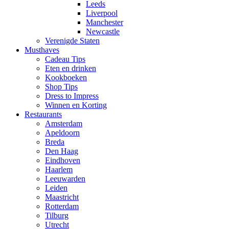
Leeds
Liverpool
Manchester
Newcastle
Verenigde Staten
Musthaves
Cadeau Tips
Eten en drinken
Kookboeken
Shop Tips
Dress to Impress
Winnen en Korting
Restaurants
Amsterdam
Apeldoorn
Breda
Den Haag
Eindhoven
Haarlem
Leeuwarden
Leiden
Maastricht
Rotterdam
Tilburg
Utrecht