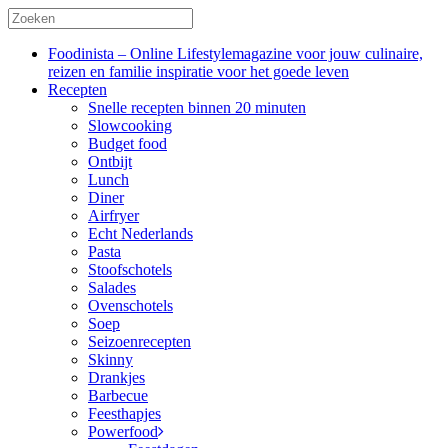
Foodinista – Online Lifestylemagazine voor jouw culinaire,
reizen en familie inspiratie voor het goede leven
Recepten
Snelle recepten binnen 20 minuten
Slowcooking
Budget food
Ontbijt
Lunch
Diner
Airfryer
Echt Nederlands
Pasta
Stoofschotels
Salades
Ovenschotels
Soep
Seizoenrecepten
Skinny
Drankjes
Barbecue
Feesthapjes
Powerfood