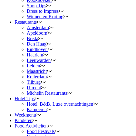
Kookboeken
Shop Tips
Dress to Impress
Winnen en Korting
Restaurants
Amsterdam
Apeldoorn
Breda
Den Haag
Eindhoven
Haarlem
Leeuwarden
Leiden
Maastricht
Rotterdam
Tilburg
Utrecht
Michelin Restaurants
Hotel Tips
Hotel, B&B, Luxe overnachtingen
Kamperen
Weekmenu
Kinderen
Food Activiteiten
Food Festivals