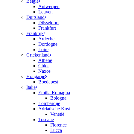
België
Antwerpen
Leuven
Duitsland
Düsseldorf
Frankfurt
Frankrijk
Ardeche
Dordogne
Loire
Griekenland
Athene
Chios
Naxos
Hongarije
Boedapest
Italië
Emilia Romagna
Bologna
Lombardije
Adriatische Kust
Venetië
Toscane
Florence
Lucca