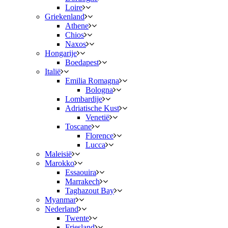
Loire
Griekenland
Athene
Chios
Naxos
Hongarije
Boedapest
Italië
Emilia Romagna
Bologna
Lombardije
Adriatische Kust
Venetië
Toscane
Florence
Lucca
Maleisië
Marokko
Essaouira
Marrakech
Taghazout Bay
Myanmar
Nederland
Twente
Friesland