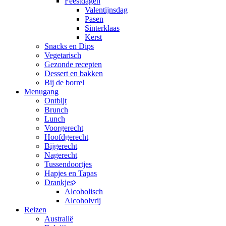
Feestdagen
Valentijnsdag
Pasen
Sinterklaas
Kerst
Snacks en Dips
Vegetarisch
Gezonde recepten
Dessert en bakken
Bij de borrel
Menugang
Ontbijt
Brunch
Lunch
Voorgerecht
Hoofdgerecht
Bijgerecht
Nagerecht
Tussendoortjes
Hapjes en Tapas
Drankjes
Alcoholisch
Alcoholvrij
Reizen
Australië