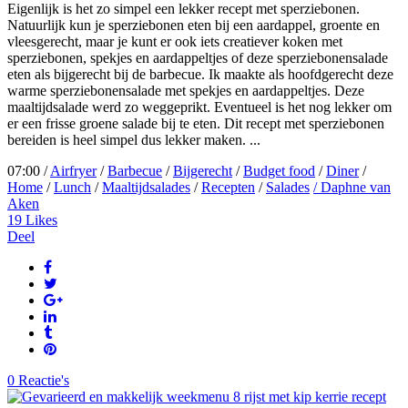
Eigenlijk is het zo simpel een lekker recept met sperziebonen.
Natuurlijk kun je sperziebonen eten bij een aardappel, groente en
vleesgerecht, maar je kunt er ook iets creatiever koken met
sperziebonen, spekjes en aardappeltjes of deze sperziebonensalade
eten als bijgerecht bij de barbecue. Ik maakte als hoofdgerecht deze
warme sperziebonensalade met spekjes en aardappeltjes. Deze
maaltijdsalade werd zo weggeprikt. Eventueel is het nog lekker om
er een frisse groene salade bij te eten. Dit recept met sperziebonen
bereiden is heel simpel dus lekker maken. ...
07:00 /
Airfryer
/
Barbecue
/
Bijgerecht
/
Budget food
/
Diner
/
Home
/
Lunch
/
Maaltijdsalades
/
Recepten
/
Salades
/ Daphne van
Aken
19
Likes
Deel
0 Reactie's