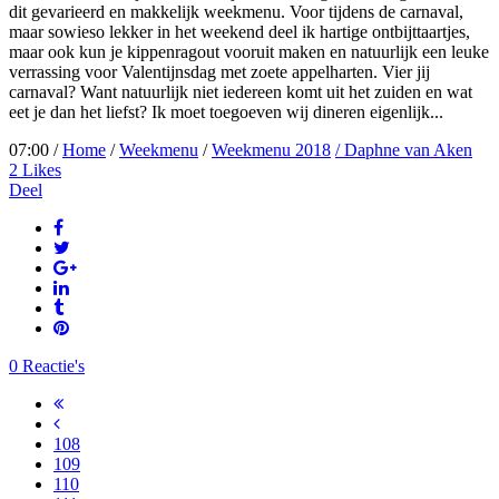
dit gevarieerd en makkelijk weekmenu. Voor tijdens de carnaval,
maar sowieso lekker in het weekend deel ik hartige ontbijttaartjes,
maar ook kun je kippenragout vooruit maken en natuurlijk een leuke
verrassing voor Valentijnsdag met zoete appelharten. Vier jij
carnaval? Want natuurlijk niet iedereen komt uit het zuiden en wat
eet je dan het liefst? Ik moet toegoeven wij dineren eigenlijk...
07:00 /
Home
/
Weekmenu
/
Weekmenu 2018
/ Daphne van Aken
2
Likes
Deel
0 Reactie's
108
109
110