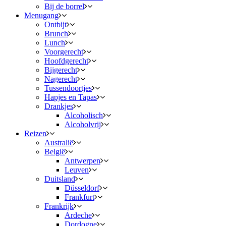
Bij de borrel
Menugang
Ontbijt
Brunch
Lunch
Voorgerecht
Hoofdgerecht
Bijgerecht
Nagerecht
Tussendoortjes
Hapjes en Tapas
Drankjes
Alcoholisch
Alcoholvrij
Reizen
Australië
België
Antwerpen
Leuven
Duitsland
Düsseldorf
Frankfurt
Frankrijk
Ardeche
Dordogne