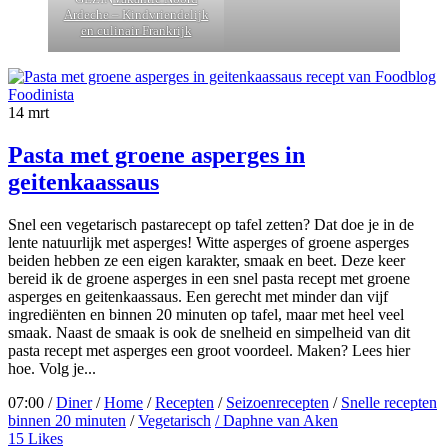
Ardeche – Kindvriendelijk
en culinair Frankrijk
14
mrt
Pasta met groene asperges in
geitenkaassaus
Snel een vegetarisch pastarecept op tafel zetten? Dat doe je in de
lente natuurlijk met asperges! Witte asperges of groene asperges
beiden hebben ze een eigen karakter, smaak en beet. Deze keer
bereid ik de groene asperges in een snel pasta recept met groene
asperges en geitenkaassaus. Een gerecht met minder dan vijf
ingrediënten en binnen 20 minuten op tafel, maar met heel veel
smaak. Naast de smaak is ook de snelheid en simpelheid van dit
pasta recept met asperges een groot voordeel. Maken? Lees hier
hoe. Volg je...
07:00 /
Diner
/
Home
/
Recepten
/
Seizoenrecepten
/
Snelle recepten
binnen 20 minuten
/
Vegetarisch
/ Daphne van Aken
15
Likes