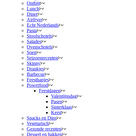
Ontbijt
Lunch
Diner
Airfryer
Echt Nederlands
Pasta
Stoofschotels
Salades
Ovenschotels
Soep
Seizoenrecepten
Skinny
Drankjes
Barbecue
Feesthapjes
Powerfood
Feestdagen
Valentijnsdag
Pasen
Sinterklaas
Kerst
Snacks en Dips
Vegetarisch
Gezonde recepten
Dessert en bakken