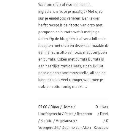
Waarom orzo of riso een ideaal
ingrediënt is voor je maaltijd? Met orzo
kun je eindeloos variëren! Een lekker
herfst recept is de risotto van orzo met
pompoen en burrata wat ik met je ga
delen. Op de blog heb ik al verschillende
recepten met orzo en deze keer maakte ik
een herfst risotto van orzo met pompoen
en burrata. Koken met burrata Burrata is
een heerlijke romige kaas, eigenlijk lijkt
deze op een soort mozzarella, alleen de
binnenkant is veel romiger, waarmee je
ook je risotto romig maakt....
07:00 /
Diner
/
Home
/
0
Likes
Hoofdgerecht
/
Pasta
/
Recepten
Deel
/
Risotto
/
Vegetarisch
/
0
Voorgerecht
/ Daphne van Aken
Reactie's