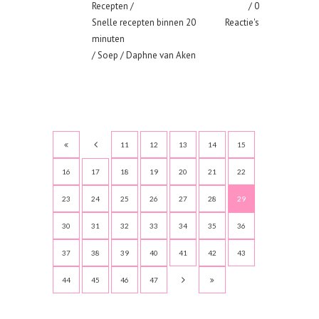
Recepten
/
0
Snelle recepten binnen 20
Reactie's
minuten
/
Soep
/ Daphne van Aken
11
12
13
14
15
16
17
18
19
20
21
22
23
24
25
26
27
28
29
30
31
32
33
34
35
36
37
38
39
40
41
42
43
44
45
46
47