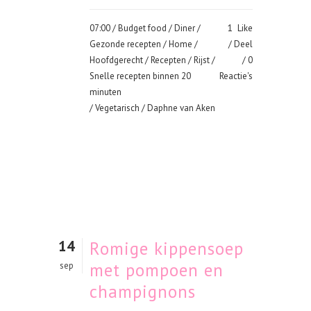
07:00 /
Budget food
/
Diner
/
1
Like
Gezonde recepten
/
Home
/
Deel
Hoofdgerecht
/
Recepten
/
Rijst
/
0
Snelle recepten binnen 20
Reactie's
minuten
/
Vegetarisch
/ Daphne van Aken
14
Romige kippensoep
met pompoen en
sep
champignons