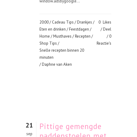
window.adsbygoogle...
20:00 /
Cadeau Tips
/
Drankjes
/
0
Likes
Eten en drinken
/
Feestdagen
/
Deel
Home
/
Musthaves
/
Recepten
/
0
Shop Tips
/
Reactie's
Snelle recepten binnen 20
minuten
/ Daphne van Aken
21
Pittige gemengde
paddenstoelen met
sep