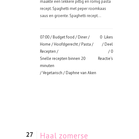
maakte een lekkere pittig en romig pasta
recept. Spaghetti met peper roomkaas
saus en groente. Spaghetti recept...
07:00 /
Budget food
/
Diner
/
0
Likes
Home
/
Hoofdgerecht
/
Pasta
/
Deel
Recepten
/
0
Snelle recepten binnen 20
Reactie's
minuten
/
Vegetarisch
/ Daphne van Aken
27
Haal zomerse