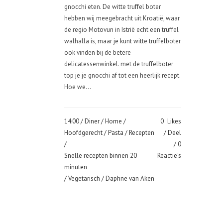
gnocchi eten. De witte truffel boter
hebben wij meegebracht uit Kroatië, waar
de regio Motovun in Istrië echt een truffel
walhalla is, maar je kunt witte truffelboter
ook vinden bij de betere
delicatessenwinkel. met de truffelboter
top je je gnocchi af tot een heerlijk recept.
Hoe we...
14:00 /
Diner
/
Home
/
0
Likes
Hoofdgerecht
/
Pasta
/
Recepten
Deel
/
0
Snelle recepten binnen 20
Reactie's
minuten
/
Vegetarisch
/ Daphne van Aken