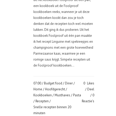
een kookboek uit de Foolproof
kookboeken reeks, wanneer je uit deze
kookboeken kookt dan zou je toch
denken dat de recepten toch wel moeten
lukken. Dit ging ik dus proberen. Uit het
kookboek Foolproof uit één pan maakte
ik het recept Linguine met spekreepjes en
champignons met een grote hoeveelheid
Parmezaanse kaas, waarmee je een
romige saus krijgt. Simpele recepten uit
de Foolproof kookboeken...
07:00 /
Budget food
/
Diner
/
0
Likes
Home
/
Hoofdgerecht
/
Deel
Kookboeken
/
Musthaves
/
Pasta
0
/
Recepten
/
Reactie's
Snelle recepten binnen 20
minuten