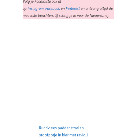
Volg je Foodinista ook al
op
Instagram
,
Facebook
en
Pinterest
en ontvang altijd de
nieuwste berichten. Of schrijf je in voor de Nieuwsbrief.
Rundvlees paddenstoelen
stoofpotje in bier met ravioli