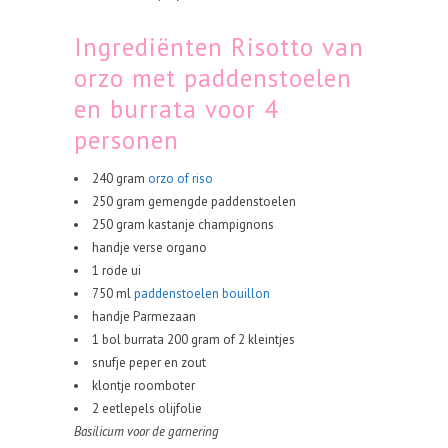
Ingrediënten Risotto van
orzo met paddenstoelen
en burrata voor 4
personen
240 gram
orzo of riso
250 gram gemengde paddenstoelen
250 gram kastanje champignons
handje verse organo
1 rode ui
750 ml
paddenstoelen bouillon
handje Parmezaan
1 bol burrata 200 gram of 2 kleintjes
snufje peper en zout
klontje roomboter
2 eetlepels olijfolie
Basilicum voor de garnering