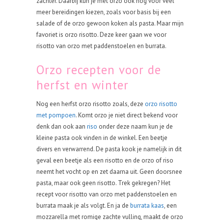
zachter. Daarbij kun je met orzo ook nog voor veel
meer bereidingen kiezen, zoals voor basis bij een
salade of de orzo gewoon koken als pasta. Maar mijn
favoriet is orzo risotto. Deze keer gaan we voor
risotto van orzo met paddenstoelen en burrata.
Orzo recepten voor de
herfst en winter
Nog een herfst orzo risotto zoals, deze
orzo risotto
met pompoen
. Komt orzo je niet direct bekend voor
denk dan ook aan
riso
onder deze naam kun je de
kleine pasta ook vinden in de winkel. Een beetje
divers en verwarrend. De pasta kook je namelijk in dit
geval een beetje als een risotto en de orzo of riso
neemt het vocht op en zet daarna uit. Geen doorsnee
pasta, maar ook geen risotto. Trek gekregen? Het
recept voor risotto van orzo met paddenstoelen en
burrata maak je als volgt. En ja de
burrata kaas
, een
mozzarella met romige zachte vulling, maakt de orzo