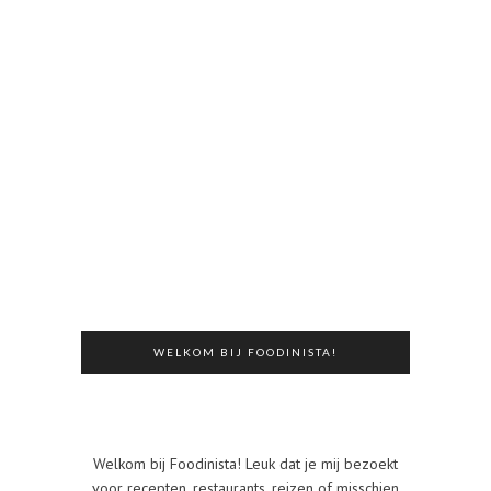
WELKOM BIJ FOODINISTA!
Welkom bij Foodinista! Leuk dat je mij bezoekt
voor recepten, restaurants, reizen of misschien