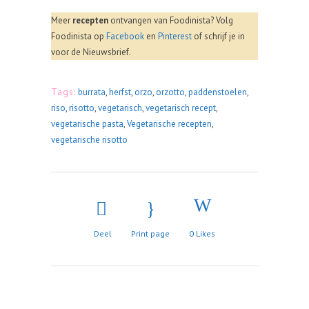
Meer
recepten
ontvangen van Foodinista? Volg
Foodinista op
Facebook
en
Pinterest
of schrijf je in
voor de Nieuwsbrief.
Tags:
burrata
,
herfst
,
orzo
,
orzotto
,
paddenstoelen
,
riso
,
risotto
,
vegetarisch
,
vegetarisch recept
,
vegetarische pasta
,
Vegetarische recepten
,
vegetarische risotto
Deel
Print page
0
Likes