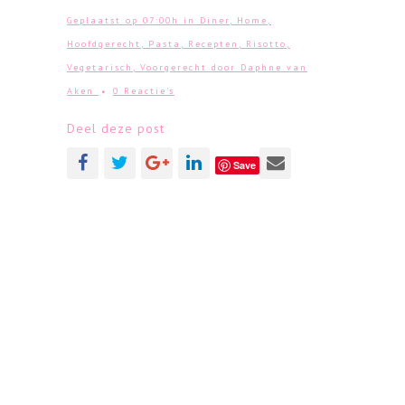
Geplaatst op 07:00h
in
Diner
,
Home
,
Hoofdgerecht
,
Pasta
,
Recepten
,
Risotto
,
Vegetarisch
,
Voorgerecht
door
Daphne van
Aken
0 Reactie's
Deel deze post
Save