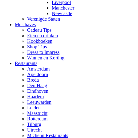
Liverpool
Manchester
Newcastle
Verenigde Staten
Musthaves
Cadeau Tips
Eten en drinken
Kookboeken
Shop Tips
Dress to Impress
Winnen en Korting
Restaurants
Amsterdam
Apeldoorn
Breda
Den Haag
Eindhoven
Haarlem
Leeuwarden
Leiden
Maastricht
Rotterdam
Tilburg
Utrecht
Michelin Restaurants