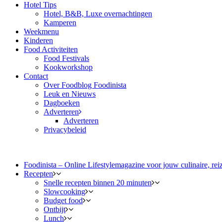
Hotel Tips
Hotel, B&B, Luxe overnachtingen
Kamperen
Weekmenu
Kinderen
Food Activiteiten
Food Festivals
Kookworkshop
Contact
Over Foodblog Foodinista
Leuk en Nieuws
Dagboeken
Adverteren
Adverteren
Privacybeleid
Foodinista – Online Lifestylemagazine voor jouw culinaire, reiz
Recepten
Snelle recepten binnen 20 minuten
Slowcooking
Budget food
Ontbijt
Lunch