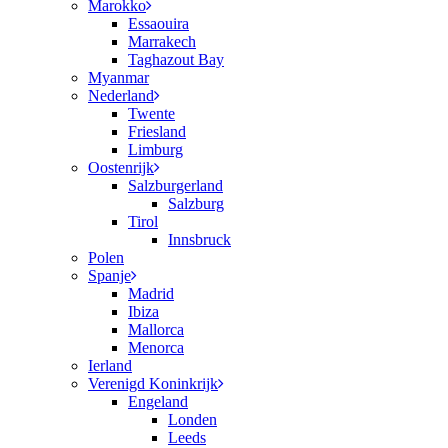
Marokko
Essaouira
Marrakech
Taghazout Bay
Myanmar
Nederland
Twente
Friesland
Limburg
Oostenrijk
Salzburgerland
Salzburg
Tirol
Innsbruck
Polen
Spanje
Madrid
Ibiza
Mallorca
Menorca
Ierland
Verenigd Koninkrijk
Engeland
Londen
Leeds