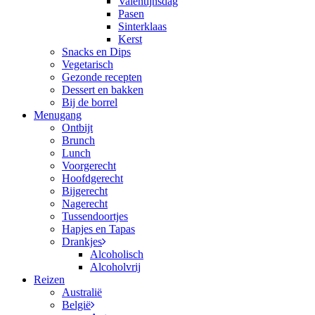
Valentijnsdag
Pasen
Sinterklaas
Kerst
Snacks en Dips
Vegetarisch
Gezonde recepten
Dessert en bakken
Bij de borrel
Menugang
Ontbijt
Brunch
Lunch
Voorgerecht
Hoofdgerecht
Bijgerecht
Nagerecht
Tussendoortjes
Hapjes en Tapas
Drankjes
Alcoholisch
Alcoholvrij
Reizen
Australië
België