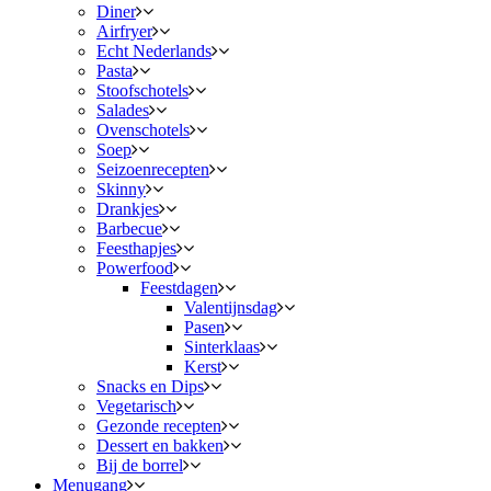
Diner
Airfryer
Echt Nederlands
Pasta
Stoofschotels
Salades
Ovenschotels
Soep
Seizoenrecepten
Skinny
Drankjes
Barbecue
Feesthapjes
Powerfood
Feestdagen
Valentijnsdag
Pasen
Sinterklaas
Kerst
Snacks en Dips
Vegetarisch
Gezonde recepten
Dessert en bakken
Bij de borrel
Menugang