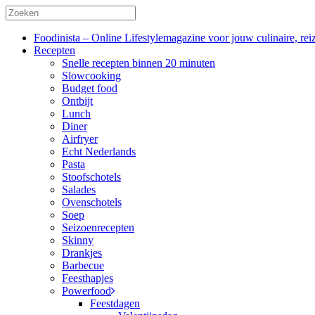
Foodinista – Online Lifestylemagazine voor jouw culinaire, reiz
Recepten
Snelle recepten binnen 20 minuten
Slowcooking
Budget food
Ontbijt
Lunch
Diner
Airfryer
Echt Nederlands
Pasta
Stoofschotels
Salades
Ovenschotels
Soep
Seizoenrecepten
Skinny
Drankjes
Barbecue
Feesthapjes
Powerfood
Feestdagen