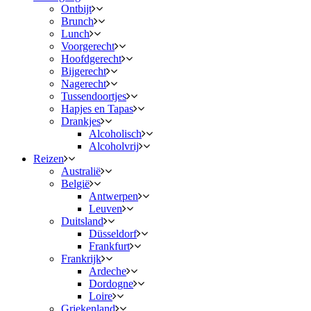
Ontbijt
Brunch
Lunch
Voorgerecht
Hoofdgerecht
Bijgerecht
Nagerecht
Tussendoortjes
Hapjes en Tapas
Drankjes
Alcoholisch
Alcoholvrij
Reizen
Australië
België
Antwerpen
Leuven
Duitsland
Düsseldorf
Frankfurt
Frankrijk
Ardeche
Dordogne
Loire
Griekenland