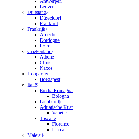
Antwerpen
Leuven
Duitsland
Düsseldorf
Frankfurt
Frankrijk
Ardeche
Dordogne
Loire
Griekenland
Athene
Chios
Naxos
Hongarije
Boedapest
Italië
Emilia Romagna
Bologna
Lombardije
Adriatische Kust
Venetië
Toscane
Florence
Lucca
Maleisië