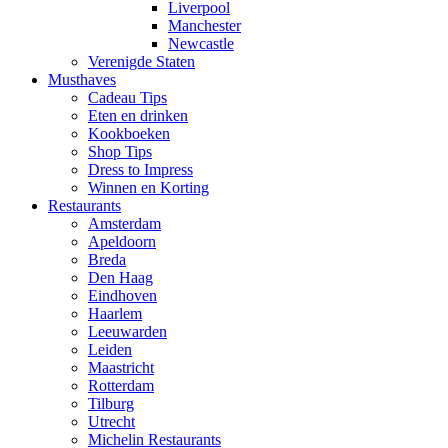
Liverpool
Manchester
Newcastle
Verenigde Staten
Musthaves
Cadeau Tips
Eten en drinken
Kookboeken
Shop Tips
Dress to Impress
Winnen en Korting
Restaurants
Amsterdam
Apeldoorn
Breda
Den Haag
Eindhoven
Haarlem
Leeuwarden
Leiden
Maastricht
Rotterdam
Tilburg
Utrecht
Michelin Restaurants