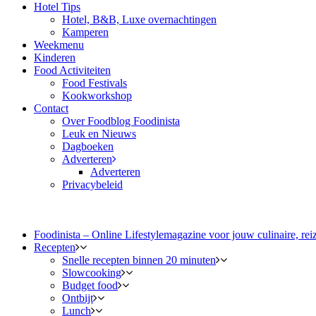
Hotel Tips
Hotel, B&B, Luxe overnachtingen
Kamperen
Weekmenu
Kinderen
Food Activiteiten
Food Festivals
Kookworkshop
Contact
Over Foodblog Foodinista
Leuk en Nieuws
Dagboeken
Adverteren
Adverteren
Privacybeleid
Foodinista – Online Lifestylemagazine voor jouw culinaire, reiz
Recepten
Snelle recepten binnen 20 minuten
Slowcooking
Budget food
Ontbijt
Lunch