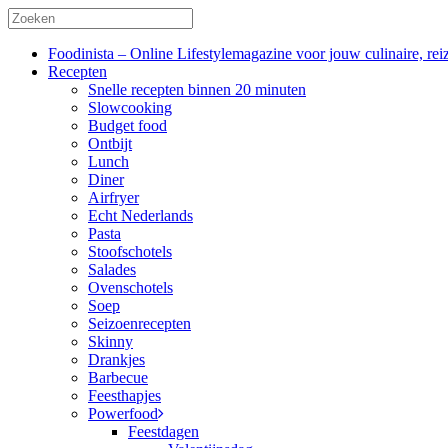
Foodinista – Online Lifestylemagazine voor jouw culinaire, reiz
Recepten
Snelle recepten binnen 20 minuten
Slowcooking
Budget food
Ontbijt
Lunch
Diner
Airfryer
Echt Nederlands
Pasta
Stoofschotels
Salades
Ovenschotels
Soep
Seizoenrecepten
Skinny
Drankjes
Barbecue
Feesthapjes
Powerfood
Feestdagen