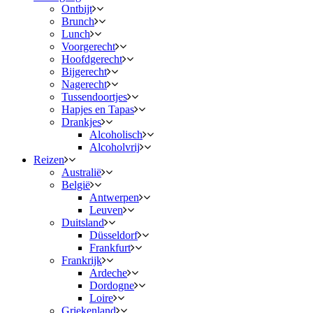
Ontbijt
Brunch
Lunch
Voorgerecht
Hoofdgerecht
Bijgerecht
Nagerecht
Tussendoortjes
Hapjes en Tapas
Drankjes
Alcoholisch
Alcoholvrij
Reizen
Australië
België
Antwerpen
Leuven
Duitsland
Düsseldorf
Frankfurt
Frankrijk
Ardeche
Dordogne
Loire
Griekenland