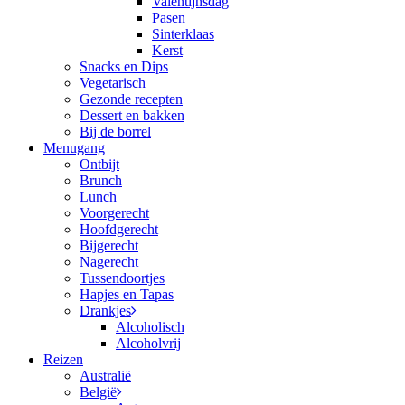
Valentijnsdag
Pasen
Sinterklaas
Kerst
Snacks en Dips
Vegetarisch
Gezonde recepten
Dessert en bakken
Bij de borrel
Menugang
Ontbijt
Brunch
Lunch
Voorgerecht
Hoofdgerecht
Bijgerecht
Nagerecht
Tussendoortjes
Hapjes en Tapas
Drankjes
Alcoholisch
Alcoholvrij
Reizen
Australië
België