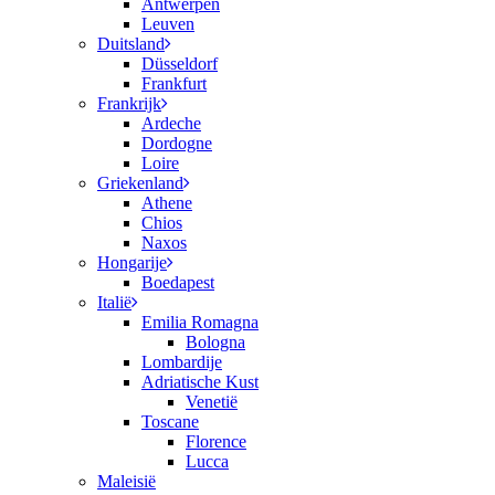
Antwerpen
Leuven
Duitsland
Düsseldorf
Frankfurt
Frankrijk
Ardeche
Dordogne
Loire
Griekenland
Athene
Chios
Naxos
Hongarije
Boedapest
Italië
Emilia Romagna
Bologna
Lombardije
Adriatische Kust
Venetië
Toscane
Florence
Lucca
Maleisië