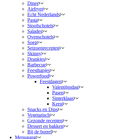
Diner
Airfryer
Echt Nederlands
Pasta
Stoofschotels
Salades
Ovenschotels
Soep
Seizoenrecepten
Skinny
Drankjes
Barbecue
Feesthapjes
Powerfood
Feestdagen
Valentijnsdag
Pasen
Sinterklaas
Kerst
Snacks en Dips
Vegetarisch
Gezonde recepten
Dessert en bakken
Bij de borrel
Menugang