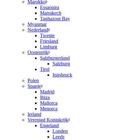
Marokko
Essaouira
Marrakech
Taghazout Bay
Myanmar
Nederland
Twente
Friesland
Limburg
Oostenrijk
Salzburgerland
Salzburg
Tirol
Innsbruck
Polen
Spanje
Madrid
Ibiza
Mallorca
Menorca
Ierland
Verenigd Koninkrijk
Engeland
Londen
Leeds