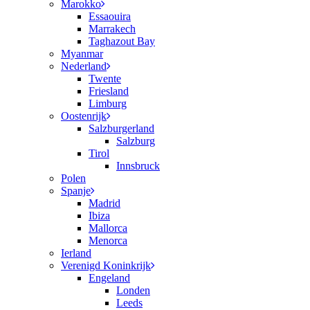
Marokko
Essaouira
Marrakech
Taghazout Bay
Myanmar
Nederland
Twente
Friesland
Limburg
Oostenrijk
Salzburgerland
Salzburg
Tirol
Innsbruck
Polen
Spanje
Madrid
Ibiza
Mallorca
Menorca
Ierland
Verenigd Koninkrijk
Engeland
Londen
Leeds