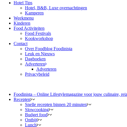
Hotel Tips
Hotel, B&B, Luxe overnachtingen
Kamperen
Weekmenu
Kinderen
Food Activiteiten
Food Festivals
Kookworkshop
Contact
Over Foodblog Foodinista
Leuk en Nieuws
Dagboeken
Adverteren
Adverteren
Privacybeleid
Foodinista – Online Lifestylemagazine voor jouw culinaire, reiz
Recepten
Snelle recepten binnen 20 minuten
Slowcooking
Budget food
Ontbijt
Lunch