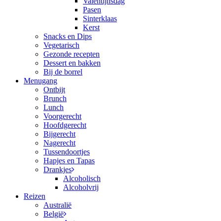
Valentijnsdag
Pasen
Sinterklaas
Kerst
Snacks en Dips
Vegetarisch
Gezonde recepten
Dessert en bakken
Bij de borrel
Menugang
Ontbijt
Brunch
Lunch
Voorgerecht
Hoofdgerecht
Bijgerecht
Nagerecht
Tussendoortjes
Hapjes en Tapas
Drankjes
Alcoholisch
Alcoholvrij
Reizen
Australië
België