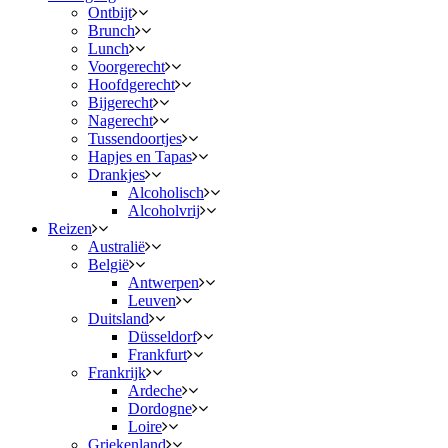
Ontbijt
Brunch
Lunch
Voorgerecht
Hoofdgerecht
Bijgerecht
Nagerecht
Tussendoortjes
Hapjes en Tapas
Drankjes
Alcoholisch
Alcoholvrij
Reizen
Australië
België
Antwerpen
Leuven
Duitsland
Düsseldorf
Frankfurt
Frankrijk
Ardeche
Dordogne
Loire
Griekenland