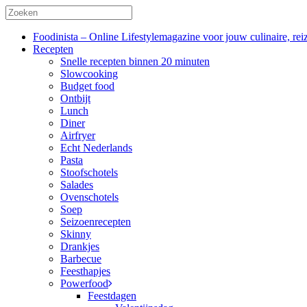
Foodinista – Online Lifestylemagazine voor jouw culinaire, reiz
Recepten
Snelle recepten binnen 20 minuten
Slowcooking
Budget food
Ontbijt
Lunch
Diner
Airfryer
Echt Nederlands
Pasta
Stoofschotels
Salades
Ovenschotels
Soep
Seizoenrecepten
Skinny
Drankjes
Barbecue
Feesthapjes
Powerfood
Feestdagen