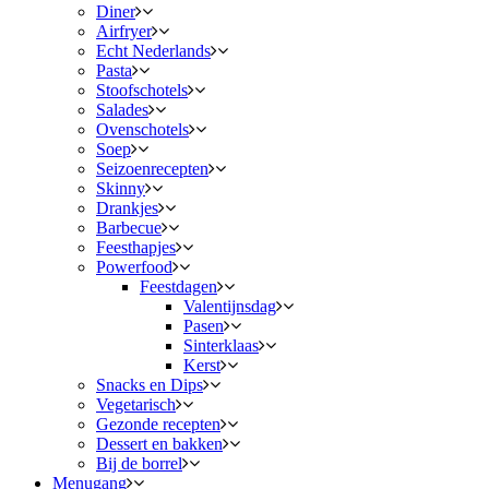
Diner
Airfryer
Echt Nederlands
Pasta
Stoofschotels
Salades
Ovenschotels
Soep
Seizoenrecepten
Skinny
Drankjes
Barbecue
Feesthapjes
Powerfood
Feestdagen
Valentijnsdag
Pasen
Sinterklaas
Kerst
Snacks en Dips
Vegetarisch
Gezonde recepten
Dessert en bakken
Bij de borrel
Menugang