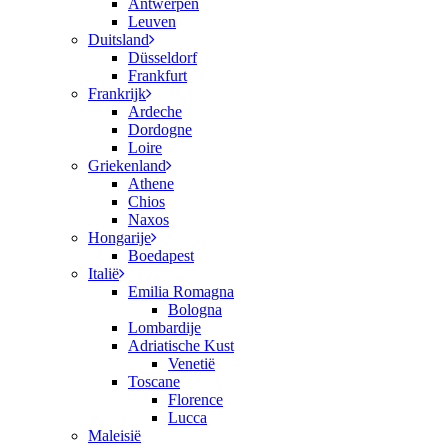
Antwerpen
Leuven
Duitsland
Düsseldorf
Frankfurt
Frankrijk
Ardeche
Dordogne
Loire
Griekenland
Athene
Chios
Naxos
Hongarije
Boedapest
Italië
Emilia Romagna
Bologna
Lombardije
Adriatische Kust
Venetië
Toscane
Florence
Lucca
Maleisië