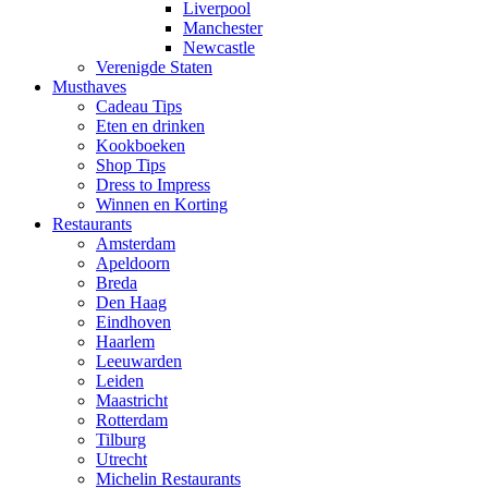
Liverpool
Manchester
Newcastle
Verenigde Staten
Musthaves
Cadeau Tips
Eten en drinken
Kookboeken
Shop Tips
Dress to Impress
Winnen en Korting
Restaurants
Amsterdam
Apeldoorn
Breda
Den Haag
Eindhoven
Haarlem
Leeuwarden
Leiden
Maastricht
Rotterdam
Tilburg
Utrecht
Michelin Restaurants