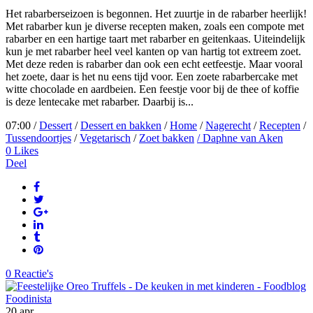
Het rabarberseizoen is begonnen. Het zuurtje in de rabarber heerlijk!
Met rabarber kun je diverse recepten maken, zoals een compote met
rabarber en een hartige taart met rabarber en geitenkaas. Uiteindelijk
kun je met rabarber heel veel kanten op van hartig tot extreem zoet.
Met deze reden is rabarber dan ook een echt eetfeestje. Maar vooral
het zoete, daar is het nu eens tijd voor. Een zoete rabarbercake met
witte chocolade en aardbeien. Een feestje voor bij de thee of koffie
is deze lentecake met rabarber. Daarbij is...
07:00 /
Dessert
/
Dessert en bakken
/
Home
/
Nagerecht
/
Recepten
/
Tussendoortjes
/
Vegetarisch
/
Zoet bakken
/ Daphne van Aken
0
Likes
Deel
0 Reactie's
20
apr