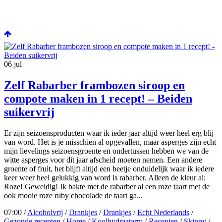
06
jul
Zelf Rabarber frambozen siroop en
compote maken in 1 recept! – Beiden
suikervrij
Er zijn seizoensproducten waar ik ieder jaar altijd weer heel erg blij
van word. Het is je misschien al opgevallen, maar asperges zijn echt
mijn lievelings seizoensgroente en ondertussen hebben we van de
witte asperges voor dit jaar afscheid moeten nemen. Een andere
groente of fruit, het blijft altijd een beetje onduidelijk waar ik iedere
keer weer heel gelukkig van word is rabarber. Alleen de kleur al;
Roze! Geweldig! Ik bakte met de rabarber al een roze taart met de
ook mooie roze ruby chocolade de taart ga...
07:00 /
Alcoholvrij
/
Drankjes
/
Drankjes
/
Echt Nederlands
/
Gezonde recepten
/
Home
/
Koolhydraatarm
/
Recepten
/
Skinny
/