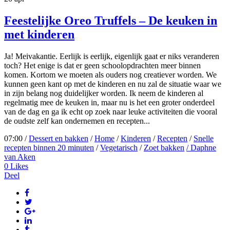
Feestelijke Oreo Truffels – De keuken in
met kinderen
Ja! Meivakantie. Eerlijk is eerlijk, eigenlijk gaat er niks veranderen
toch? Het enige is dat er geen schoolopdrachten meer binnen
komen. Kortom we moeten als ouders nog creatiever worden. We
kunnen geen kant op met de kinderen en nu zal de situatie waar we
in zijn belang nog duidelijker worden. Ik neem de kinderen al
regelmatig mee de keuken in, maar nu is het een groter onderdeel
van de dag en ga ik echt op zoek naar leuke activiteiten die vooral
de oudste zelf kan ondernemen en recepten...
07:00 /
Dessert en bakken
/
Home
/
Kinderen
/
Recepten
/
Snelle
recepten binnen 20 minuten
/
Vegetarisch
/
Zoet bakken
/ Daphne
van Aken
0
Likes
Deel