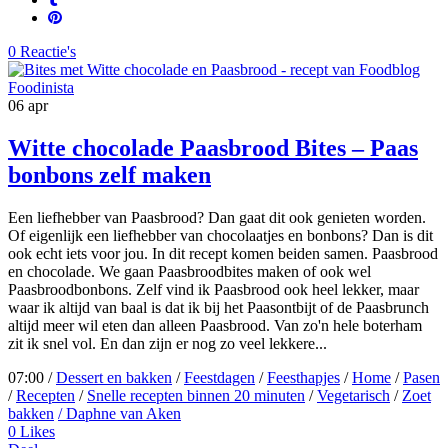
0 Reactie's
06
apr
Witte chocolade Paasbrood Bites – Paas
bonbons zelf maken
Een liefhebber van Paasbrood? Dan gaat dit ook genieten worden.
Of eigenlijk een liefhebber van chocolaatjes en bonbons? Dan is dit
ook echt iets voor jou. In dit recept komen beiden samen. Paasbrood
en chocolade. We gaan Paasbroodbites maken of ook wel
Paasbroodbonbons. Zelf vind ik Paasbrood ook heel lekker, maar
waar ik altijd van baal is dat ik bij het Paasontbijt of de Paasbrunch
altijd meer wil eten dan alleen Paasbrood. Van zo'n hele boterham
zit ik snel vol. En dan zijn er nog zo veel lekkere...
07:00 /
Dessert en bakken
/
Feestdagen
/
Feesthapjes
/
Home
/
Pasen
/
Recepten
/
Snelle recepten binnen 20 minuten
/
Vegetarisch
/
Zoet
bakken
/ Daphne van Aken
0
Likes