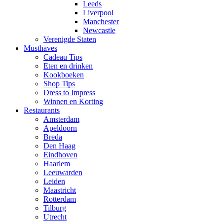
Leeds
Liverpool
Manchester
Newcastle
Verenigde Staten
Musthaves
Cadeau Tips
Eten en drinken
Kookboeken
Shop Tips
Dress to Impress
Winnen en Korting
Restaurants
Amsterdam
Apeldoorn
Breda
Den Haag
Eindhoven
Haarlem
Leeuwarden
Leiden
Maastricht
Rotterdam
Tilburg
Utrecht