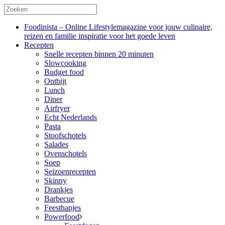
Foodinista – Online Lifestylemagazine voor jouw culinaire,
reizen en familie inspiratie voor het goede leven
Recepten
Snelle recepten binnen 20 minuten
Slowcooking
Budget food
Ontbijt
Lunch
Diner
Airfryer
Echt Nederlands
Pasta
Stoofschotels
Salades
Ovenschotels
Soep
Seizoenrecepten
Skinny
Drankjes
Barbecue
Feesthapjes
Powerfood