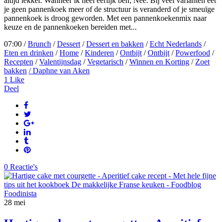
altijd lekker. Wanneer ik heel eerlijk ben; Nee. Bij veel varianten eet
je geen pannenkoek meer of de structuur is veranderd of je smeuïge
pannenkoek is droog geworden. Met een pannenkoekenmix naar
keuze en de pannenkoeken bereiden met...
07:00 /
Brunch
/
Dessert
/
Dessert en bakken
/
Echt Nederlands
/
Eten en drinken
/
Home
/
Kinderen
/
Ontbijt
/
Ontbijt
/
Powerfood
/
Recepten
/
Valentijnsdag
/
Vegetarisch
/
Winnen en Korting
/
Zoet
bakken
/ Daphne van Aken
1
Like
Deel
0 Reactie's
28
mei