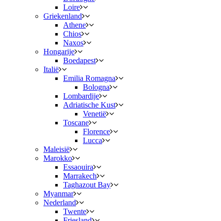
Loire
Griekenland
Athene
Chios
Naxos
Hongarije
Boedapest
Italië
Emilia Romagna
Bologna
Lombardije
Adriatische Kust
Venetië
Toscane
Florence
Lucca
Maleisië
Marokko
Essaouira
Marrakech
Taghazout Bay
Myanmar
Nederland
Twente
Friesland