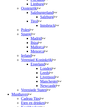
Limburg
Oostenrijk
Salzburgerland
Salzburg
Tirol
Innsbruck
Polen
Spanje
Madrid
Ibiza
Mallorca
Menorca
Ierland
Verenigd Koninkrijk
Engeland
Londen
Leeds
Liverpool
Manchester
Newcastle
Verenigde Staten
Musthaves
Cadeau Tips
Eten en drinken