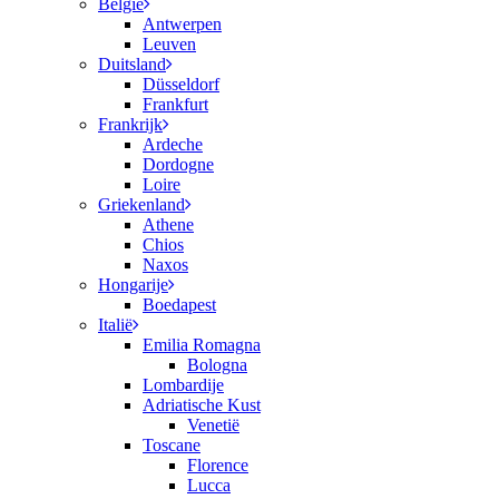
België
Antwerpen
Leuven
Duitsland
Düsseldorf
Frankfurt
Frankrijk
Ardeche
Dordogne
Loire
Griekenland
Athene
Chios
Naxos
Hongarije
Boedapest
Italië
Emilia Romagna
Bologna
Lombardije
Adriatische Kust
Venetië
Toscane
Florence
Lucca