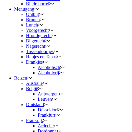
Bij de borrel
Menugang
Ontbijt
Brunch
Lunch
Voorgerecht
Hoofdgerecht
Bijgerecht
Nagerecht
Tussendoortjes
Hapjes en Tapas
Drankjes
Alcoholisch
Alcoholvrij
Reizen
Australië
België
Antwerpen
Leuven
Duitsland
Düsseldorf
Frankfurt
Frankrijk
Ardeche
Dordogne