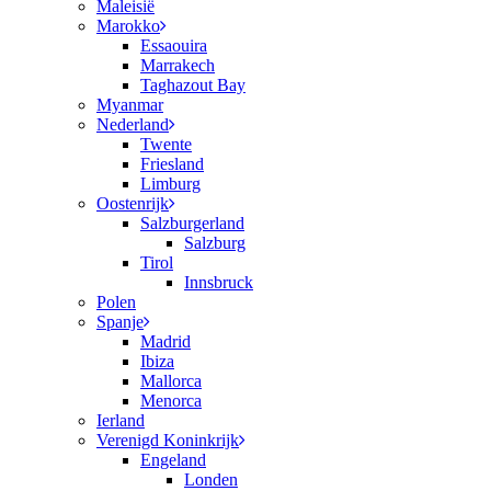
Maleisië
Marokko
Essaouira
Marrakech
Taghazout Bay
Myanmar
Nederland
Twente
Friesland
Limburg
Oostenrijk
Salzburgerland
Salzburg
Tirol
Innsbruck
Polen
Spanje
Madrid
Ibiza
Mallorca
Menorca
Ierland
Verenigd Koninkrijk
Engeland
Londen