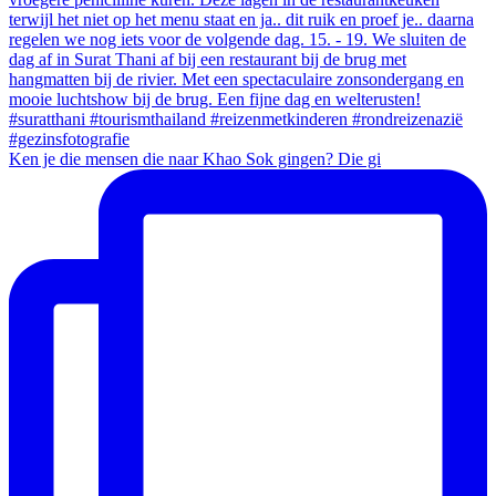
Ken je die mensen die naar Khao Sok gingen? Die gi