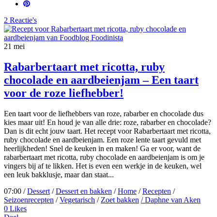
2 Reactie's
21
mei
Rabarbertaart met ricotta, ruby
chocolade en aardbeienjam – Een taart
voor de roze liefhebber!
Een taart voor de liefhebbers van roze, rabarber en chocolade dus
kies maar uit! En houd je van alle drie: roze, rabarber en chocolade?
Dan is dit echt jouw taart. Het recept voor Rabarbertaart met ricotta,
ruby chocolade en aardbeienjam. Een roze lente taart gevuld met
heerlijkheden! Snel de keuken in en maken! Ga er voor, want de
rabarbertaart met ricotta, ruby chocolade en aardbeienjam is om je
vingers bij af te likken. Het is even een werkje in de keuken, wel
een leuk bakklusje, maar dan staat...
07:00 /
Dessert
/
Dessert en bakken
/
Home
/
Recepten
/
Seizoenrecepten
/
Vegetarisch
/
Zoet bakken
/ Daphne van Aken
0
Likes