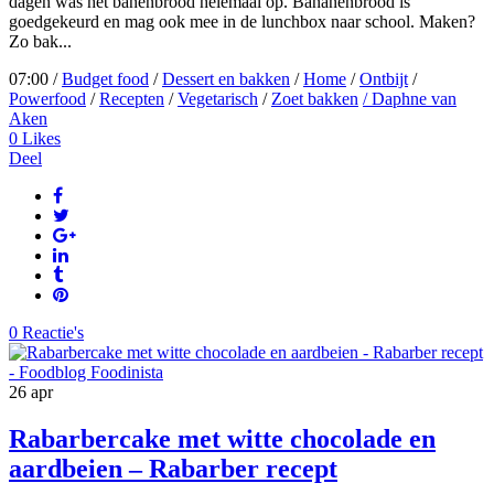
dagen was het banenbrood helemaal op. Bananenbrood is
goedgekeurd en mag ook mee in de lunchbox naar school. Maken?
Zo bak...
07:00 /
Budget food
/
Dessert en bakken
/
Home
/
Ontbijt
/
Powerfood
/
Recepten
/
Vegetarisch
/
Zoet bakken
/ Daphne van
Aken
0
Likes
Deel
0 Reactie's
26
apr
Rabarbercake met witte chocolade en
aardbeien – Rabarber recept