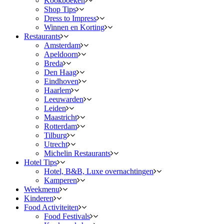
Kookboeken
Shop Tips
Dress to Impress
Winnen en Korting
Restaurants
Amsterdam
Apeldoorn
Breda
Den Haag
Eindhoven
Haarlem
Leeuwarden
Leiden
Maastricht
Rotterdam
Tilburg
Utrecht
Michelin Restaurants
Hotel Tips
Hotel, B&B, Luxe overnachtingen
Kamperen
Weekmenu
Kinderen
Food Activiteiten
Food Festivals