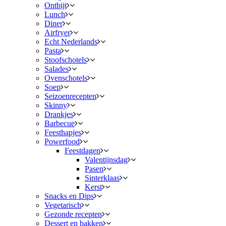
Ontbijt
Lunch
Diner
Airfryer
Echt Nederlands
Pasta
Stoofschotels
Salades
Ovenschotels
Soep
Seizoenrecepten
Skinny
Drankjes
Barbecue
Feesthapjes
Powerfood
Feestdagen
Valentijnsdag
Pasen
Sinterklaas
Kerst
Snacks en Dips
Vegetarisch
Gezonde recepten
Dessert en bakken