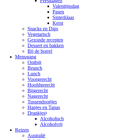
Feestdagen
Valentijnsdag
Pasen
Sinterklaas
Kerst
Snacks en Dips
Vegetarisch
Gezonde recepten
Dessert en bakken
Bij de borrel
Menugang
Ontbijt
Brunch
Lunch
Voorgerecht
Hoofdgerecht
Bijgerecht
Nagerecht
Tussendoortjes
Hapjes en Tapas
Drankjes
Alcoholisch
Alcoholvrij
Reizen
Australië