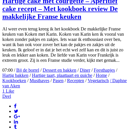
Hartige cake met courgette – Aperitief
cake recept – Met kookboek review De
makkelijke Franse keuken
Al weer even terug kreeg ik het kookboek De makkelijke Franse
keuken van Koken met Karin. Koken van Karin ken ik vooral van
koken zonder pakjes en zakjes. Iets waar ik enthousiast over ben,
want ik ban ook voor zover het kan de pakjes en zakjes uit de
keuken. Ik geloof er in dat je het echt wel zelf kan en dit is juist zo
leuk en lekker aan koken. De liefde van Karin voor Frankrijk is
extreem groot. Zij is een Franse studie verder, kijkt met gemak...
07:00 /
Bij de borrel
/
Dessert en bakken
/
Diner
/
Feesthapjes
/
Hartig bakken
/
Hartige taart, plaattaart en quiche
/
Home
/
Kookboeken
/
Musthaves
/
Pasen
/
Recepten
/
Vegetarisch
/ Daphne
van Aken
1
Like
Deel