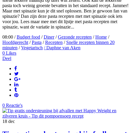
snelle lekkere maaltijd op tafel wilt zetten. Ook kan de lekkerste
pasta toch weinig groente bevatten in het standaard recept. Jammer!
Maar met spinazie kun je dit snel oplossen. Ben je gewoon fan van
spinazie? Dan zijn deze pasta recepten met met spinazie ook iets
voor jou. Lees maar mee met dit lijstje met pasta recepten met
spinazie, want de variatie in spinazie...
08:00 /
Budget food
/
Diner
/
Gezonde recepten
/
Home
/
Hoofdgerecht
/
Pasta
/
Recepten
/
Snelle recepten binnen 20
minuten
/
Vegetarisch
/ Daphne van Aken
0
Likes
Deel
0 Reactie's
18
dec