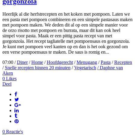
gorgonzola
Heerlijk al die herfstrecepten en het koken met pompoen. Laten we
een pasta met pompoen combineren en een simpele pastasaus maken
met pompoen maken. We deden dit al op een simpele manier voor
de orzo risotto met pompoen en burrata, maar dit kan ook heel
simpel voor pasta. Maak er een pittig pasta recept van met
gorgonzola. Het recept tagliatelle met pompoensaus en gorgonzola.
Je kunt met pompoen veel kanten op en dan is het ook gezond om
een verse pompoensaus te maken. De saus is romig en...
07:00 /
Diner
/
Home
/
Hoofdgerecht
/
Menugang
/
Pasta
/
Recepten
/
Snelle recepten binnen 20 minuten
/
Vegetarisch
/ Daphne van
Aken
0
Likes
Deel
0 Reactie's