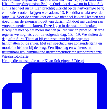
Ken je die mensen die naar Khao Sok gingen? Die gi