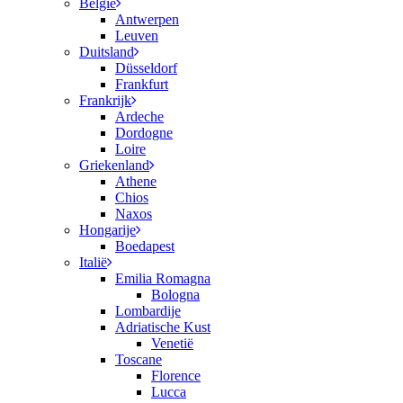
België
Antwerpen
Leuven
Duitsland
Düsseldorf
Frankfurt
Frankrijk
Ardeche
Dordogne
Loire
Griekenland
Athene
Chios
Naxos
Hongarije
Boedapest
Italië
Emilia Romagna
Bologna
Lombardije
Adriatische Kust
Venetië
Toscane
Florence
Lucca