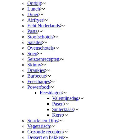
Ontbijt
Lunch
Diner
Airfryer
Echt Nederlands
Pasta
Stoofschotels
Salades
Ovenschotels
Soep
Seizoenrecepten
Skinny
Drankjes
Barbecue
Feesthapjes
Powerfood
Feestdagen
Valentijnsdag
Pasen
Sinterklaas
Kerst
Snacks en Dips
Vegetarisch
Gezonde recepten
Dessert en bakken