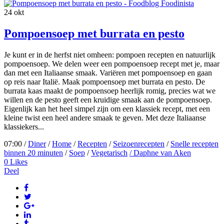
24
okt
Pompoensoep met burrata en pesto
Je kunt er in de herfst niet omheen: pompoen recepten en natuurlijk
pompoensoep. We delen weer een pompoensoep recept met je, maar
dan met een Italiaanse smaak. Variëren met pompoensoep en gaan
op reis naar Italië. Maak pompoensoep met burrata en pesto. De
burrata kaas maakt de pompoensoep heerlijk romig, precies wat we
willen en de pesto geeft een kruidige smaak aan de pompoensoep.
Eigenlijk kan het heel simpel zijn om een klassiek recept, met een
kleine twist een heel andere smaak te geven. Met deze Italiaanse
klassiekers...
07:00 /
Diner
/
Home
/
Recepten
/
Seizoenrecepten
/
Snelle recepten
binnen 20 minuten
/
Soep
/
Vegetarisch
/ Daphne van Aken
0
Likes
Deel