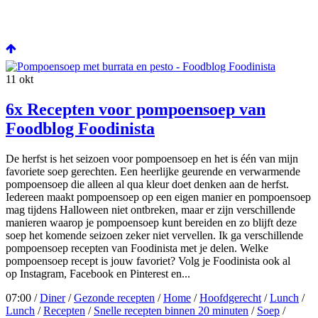
11
okt
6x Recepten voor pompoensoep van
Foodblog Foodinista
De herfst is het seizoen voor pompoensoep en het is één van mijn
favoriete soep gerechten. Een heerlijke geurende en verwarmende
pompoensoep die alleen al qua kleur doet denken aan de herfst.
Iedereen maakt pompoensoep op een eigen manier en pompoensoep
mag tijdens Halloween niet ontbreken, maar er zijn verschillende
manieren waarop je pompoensoep kunt bereiden en zo blijft deze
soep het komende seizoen zeker niet vervellen. Ik ga verschillende
pompoensoep recepten van Foodinista met je delen. Welke
pompoensoep recept is jouw favoriet? Volg je Foodinista ook al
op Instagram, Facebook en Pinterest en...
07:00 /
Diner
/
Gezonde recepten
/
Home
/
Hoofdgerecht
/
Lunch
/
Lunch
/
Recepten
/
Snelle recepten binnen 20 minuten
/
Soep
/