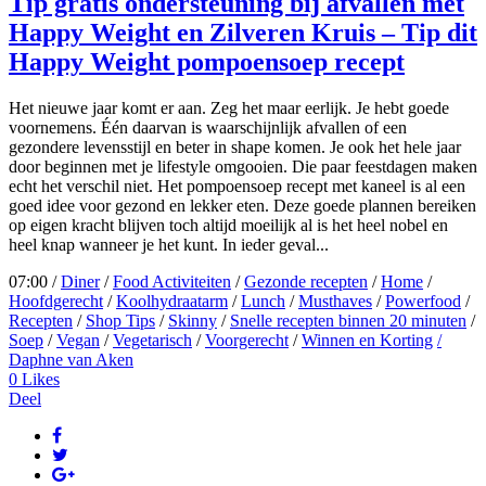
Tip gratis ondersteuning bij afvallen met
Happy Weight en Zilveren Kruis – Tip dit
Happy Weight pompoensoep recept
Het nieuwe jaar komt er aan. Zeg het maar eerlijk. Je hebt goede
voornemens. Één daarvan is waarschijnlijk afvallen of een
gezondere levensstijl en beter in shape komen. Je ook het hele jaar
door beginnen met je lifestyle omgooien. Die paar feestdagen maken
echt het verschil niet. Het pompoensoep recept met kaneel is al een
goed idee voor gezond en lekker eten. Deze goede plannen bereiken
op eigen kracht blijven toch altijd moeilijk al is het heel nobel en
heel knap wanneer je het kunt. In ieder geval...
07:00 /
Diner
/
Food Activiteiten
/
Gezonde recepten
/
Home
/
Hoofdgerecht
/
Koolhydraatarm
/
Lunch
/
Musthaves
/
Powerfood
/
Recepten
/
Shop Tips
/
Skinny
/
Snelle recepten binnen 20 minuten
/
Soep
/
Vegan
/
Vegetarisch
/
Voorgerecht
/
Winnen en Korting
/
Daphne van Aken
0
Likes
Deel