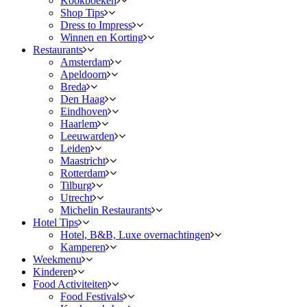
Kookboeken
Shop Tips
Dress to Impress
Winnen en Korting
Restaurants
Amsterdam
Apeldoorn
Breda
Den Haag
Eindhoven
Haarlem
Leeuwarden
Leiden
Maastricht
Rotterdam
Tilburg
Utrecht
Michelin Restaurants
Hotel Tips
Hotel, B&B, Luxe overnachtingen
Kamperen
Weekmenu
Kinderen
Food Activiteiten
Food Festivals