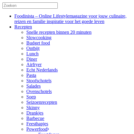
Foodinista – Online Lifestylemagazine voor jouw culinaire,
reizen en familie inspiratie voor het goede leven
Recepten
Snelle recepten binnen 20 minuten
Slowcooking
Budget food
Ontbijt
Lunch
Diner
Airfryer
Echt Nederlands
Pasta
Stoofschotels
Salades
Ovenschotels
Soep
Seizoenrecepten
Skinny
Drankjes
Barbecue
Feesthapjes
Powerfood