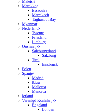
Maleisië
Marokko
Essaouira
Marrakech
Taghazout Bay
Myanmar
Nederland
Twente
Friesland
Limburg
Oostenrijk
Salzburgerland
Salzburg
Tirol
Innsbruck
Polen
Spanje
Madrid
Ibiza
Mallorca
Menorca
Ierland
Verenigd Koninkrijk
Engeland
Londen