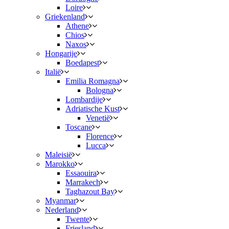
Loire
Griekenland
Athene
Chios
Naxos
Hongarije
Boedapest
Italië
Emilia Romagna
Bologna
Lombardije
Adriatische Kust
Venetië
Toscane
Florence
Lucca
Maleisië
Marokko
Essaouira
Marrakech
Taghazout Bay
Myanmar
Nederland
Twente
Friesland