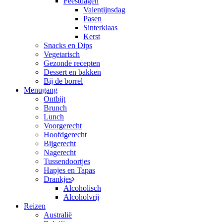
Feestdagen
Valentijnsdag
Pasen
Sinterklaas
Kerst
Snacks en Dips
Vegetarisch
Gezonde recepten
Dessert en bakken
Bij de borrel
Menugang
Ontbijt
Brunch
Lunch
Voorgerecht
Hoofdgerecht
Bijgerecht
Nagerecht
Tussendoortjes
Hapjes en Tapas
Drankjes
Alcoholisch
Alcoholvrij
Reizen
Australië