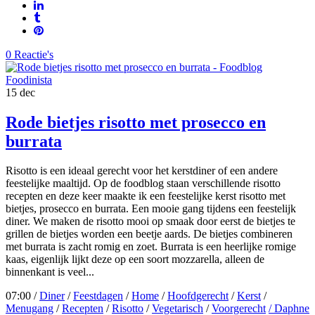
0 Reactie's
15
dec
Rode bietjes risotto met prosecco en
burrata
Risotto is een ideaal gerecht voor het kerstdiner of een andere
feestelijke maaltijd. Op de foodblog staan verschillende risotto
recepten en deze keer maakte ik een feestelijke kerst risotto met
bietjes, prosecco en burrata. Een mooie gang tijdens een feestelijk
diner. We maken de risotto mooi op smaak door eerst de bietjes te
grillen de bietjes worden een beetje aards. De bietjes combineren
met burrata is zacht romig en zoet. Burrata is een heerlijke romige
kaas, eigenlijk lijkt deze op een soort mozzarella, alleen de
binnenkant is veel...
07:00 /
Diner
/
Feestdagen
/
Home
/
Hoofdgerecht
/
Kerst
/
Menugang
/
Recepten
/
Risotto
/
Vegetarisch
/
Voorgerecht
/ Daphne