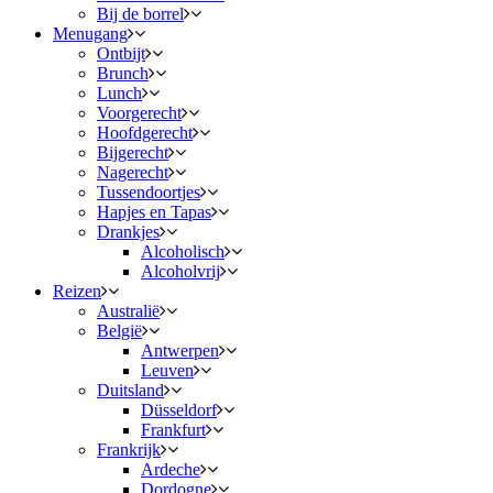
Bij de borrel
Menugang
Ontbijt
Brunch
Lunch
Voorgerecht
Hoofdgerecht
Bijgerecht
Nagerecht
Tussendoortjes
Hapjes en Tapas
Drankjes
Alcoholisch
Alcoholvrij
Reizen
Australië
België
Antwerpen
Leuven
Duitsland
Düsseldorf
Frankfurt
Frankrijk
Ardeche
Dordogne