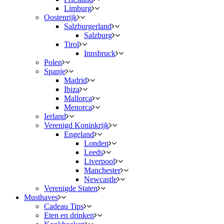
Limburg
Oostenrijk
Salzburgerland
Salzburg
Tirol
Innsbruck
Polen
Spanje
Madrid
Ibiza
Mallorca
Menorca
Ierland
Verenigd Koninkrijk
Engeland
Londen
Leeds
Liverpool
Manchester
Newcastle
Verenigde Staten
Musthaves
Cadeau Tips
Eten en drinken