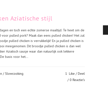
en Aziatische stijl
dagen en toch een echte zomerse maaltijd. Te heet om de
 voor pulled pork? Maak dan eens pulled chicken! Het zal
oodje pulled chicken is verrukkelijk! En ja pulled chicken is
ooi meegenomen. Dit broodje pulled chicken is dan wel
er Aziatisch sausje waar dan natuurlijk ook lekkere
De basis voor het...
en
/
Slowcooking
1
Like
Deel
0 Reactie's