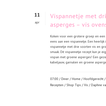
11
Vispannetje met dri
apr
asperges – vis oven
Koken voor een grotere groep en een h
eens aan een vispannetje. Een heerlijk 
vispannetje met drie soorten vis en gro
smaak. Dit vispannetje recept kun je ei
vispan met groene asperges! Een geze
kabeljauw, garnalen en groene asperges
07:00 /
Diner
/
Home
/
Hoofdgerecht
Recepten
/
Shop Tips
/
Vis
/ Daphne v