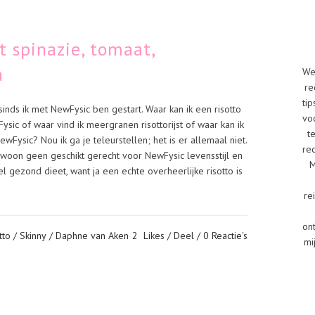
t spinazie, tomaat,
a
We
re
tip
inds ik met NewFysic ben gestart. Waar kan ik een risotto
vo
ysic of waar vind ik meergranen risottorijst of waar kan ik
t
NewFysic? Nou ik ga je teleurstellen; het is er allemaal niet.
re
ewoon geen geschikt gerecht voor NewFysic levensstijl en
M
el gezond dieet, want ja een echte overheerlijke risotto is
re
on
tto
/
Skinny
/ Daphne van Aken
2
Likes
Deel
0 Reactie's
mi