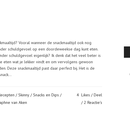
ackmaaltijd? Vooral wanneer de snackmaaltijd ook nog
nder schuldgevoel op een doordeweekse dag kunt eten.
er schuldgevoel eigenlijk? Ik denk dat het veel beter is
te eten wat je lekker vindt en om vervolgens gewoon
n. Deze snackmaaltijd past daar perfect bij. Het is de
Cat
nack...
Recepten
/
Skinny
/
Snacks en Dips
/
4
Likes
Deel
aphne van Aken
2 Reactie's