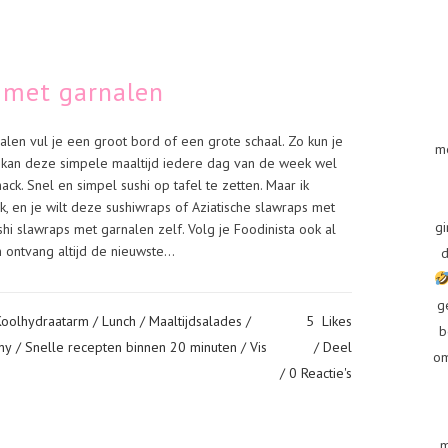
s met garnalen
len vul je een groot bord of een grote schaal. Zo kun je
m
Ik kan deze simpele maaltijd iedere dag van de week wel
ack. Snel en simpel sushi op tafel te zetten. Maar ik
ok, en je wilt deze sushiwraps of Aziatische slawraps met
gi
hi slawraps met garnalen zelf. Volg je Foodinista ook al
ontvang altijd de nieuwste...
d
g
Koolhydraatarm
/
Lunch
/
Maaltijdsalades
/
5
Likes
b
ny
/
Snelle recepten binnen 20 minuten
/
Vis
Deel
om
0 Reactie's
m