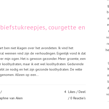
g
b
e
biefstukreepjes, courgette en
v
r
art ben niet klagen over het avondeten. Ik vind het
he
ral wennen vind zijn de verhoudingen. Eigenlijk vond ik dat
r mijn ogen. Het is gewoon gezonder. Meer groente, een
 koolhydraten, maar ik eet wel koolhydraten. Gedurende
ebt ze nodig en het zijn gezonde koolhydraten. De witte
 genomen. Alleen op een...
d
/
4
Likes
Deel
v
aphne van Aken
0 Reactie's
.