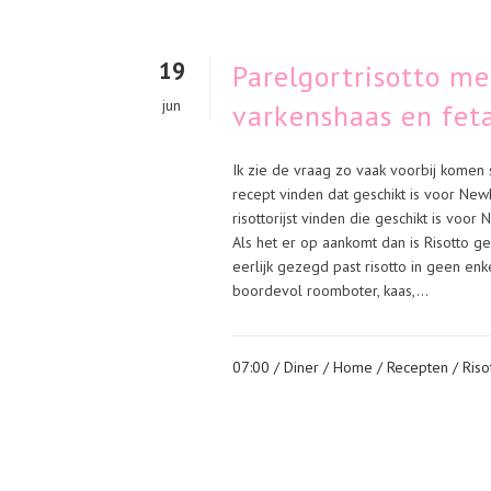
19
Parelgortrisotto me
jun
varkenshaas en fet
Ik zie de vraag zo vaak voorbij komen s
recept vinden dat geschikt is voor NewF
risottorijst vinden die geschikt is voor 
Als het er op aankomt dan is Risotto g
eerlijk gezegd past risotto in geen enk
boordevol roomboter, kaas,...
07:00 /
Diner
/
Home
/
Recepten
/
Riso