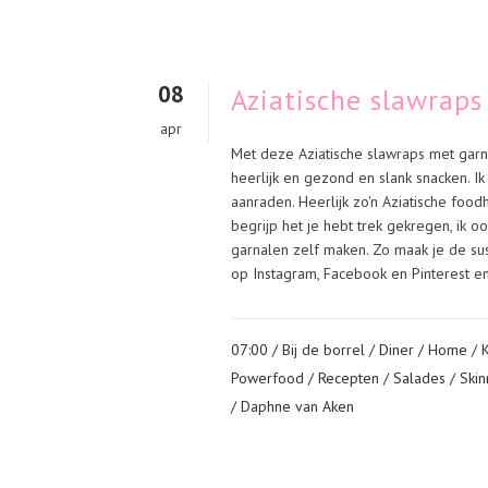
08
Aziatische slawrap
apr
Met deze Aziatische slawraps met garna
heerlijk en gezond en slank snacken. 
aanraden. Heerlijk zo'n Aziatische foodh
begrijp het je hebt trek gekregen, ik o
garnalen zelf maken. Zo maak je de sus
op Instagram, Facebook en Pinterest en 
07:00 /
Bij de borrel
/
Diner
/
Home
/
Powerfood
/
Recepten
/
Salades
/
Skin
/ Daphne van Aken