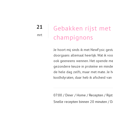
21
Gebakken rijst met 
mrt
champignons
Je hoort mij sinds ik met NewFysic gest
doorgaans allemaal heerlijk. Wat ik voo
ook geeneens wennen. Het opende mee
gezondere keuze in proteïne en minder
de hele dag zelfs, maar met mate. Je h
koolhdyraten, daar heb ik afscheid van
07:00 /
Diner
/
Home
/
Recepten
/
Rijst
Snelle recepten binnen 20 minuten
/ D