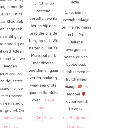
actie..
1. - 12. In de
ingen met de
ochtend
1. - 3. Een fijn
us van Hat Yai
bestellen we na
zwembaddagje
naar Khao Sok
het ontbijt een
bij The Richmann
en lange reis,
Grab die ons de
in Hat Yai.
maar dit ging
berg op rijdt. Wij
Balletje
oorspoedig en
starten bij Hat Yai
overgooien,
elaxed. Alleen
Municipal park
beetje drijven,
t hotel wat we
met diverse
bubbelbad,
hadden
beelden en gaan
sudoku, lezen en
gereserveerd
verder omhoog
fruitdrankjes
had de laatste
waar een grote
mango
en
maand nier de
gouden Boeddha
aardbei
beste reviews
over
...
Bekijk
bijvoorbeeld.
us een slecht
meer
Heerlijk.
oorgevoel. Oo
Foto
4
...
Bekijk meer
..
Bekijk meer
Foto
Foto