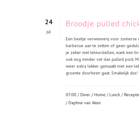
24
Broodje pulled chick
jul
Een beetje verwennerij voor zomerse 
barbecue aan te zetten of geen geduld
je zeker niet teleurstellen, want een br
ook nog minder vet dan pulled pork. M
weer extra lekker gemaakt met een lekk
groente doorheen gaat. Smakelijk dus! 
07:00 /
Diner
/
Home
/
Lunch
/
Recept
/ Daphne van Aken