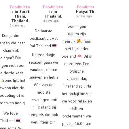
Foodinista
Foodinista
Foodinista
is in
is in Surat
is in
Hatyai,Thailand.
Thani,
Thailand.
5 days ago
Thailand.
4 days ago
3 days ago
Sommigen
De laatste
dagen zijn
Ken je die
postkaart uit Hat
heerlijk
, maar
ensen die naar
Yai Thailand
.
niet bijzonder
Khao Sok
Na een dagje
boeiend
. Dit is
gingen? Die
relaxen gaan we
er zo één. Een
ngen niet voor
vandaag cultuur
typische
e derde keer
snuiven en het is
vakantiedag
. Soms lijkt het
één van de
Thailand stijl. Na
ewoon niet de
mooiste
het ontbijt kiezen
edoeling of is
ervaringen ooit
we voor relax en
denken nodig.
in Thailand bij
chill en
We love
tempels die ook
ondernemen we
Thailand
,
wel intens zijn.
pas na 16.00 uur
aar soms. Wij