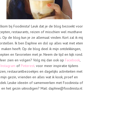
lkom bij Foodinista! Leuk dat je de blog bezoekt voor
cepten, restaurants, reizen of misschien wel musthave
s. Op de blog kun je ze allemaal vinden. Kort zal ik mij
orstellen. Ik ben Daphne en dol op alles wat met eten
e maken heeft. Op de blog deel ik mijn ontdekkingen,
cepten en favorieten met je. Neem de tijd en kijk rond.
eer zien en volgen? Volg mij dan ook op
Facebook
,
Instagram
of
Pinterest
. voor meer inspiratie tijdens
izen, restaurantbezoekjes en dagelijks activiteiten met
mijn gezin, vrienden en alles wat ik kook, proef en
tdek. Leuke ideeën of samenwerken met Foodinista of
j en het gezin uitnodigen? Mail: daphne@foodinista.nl