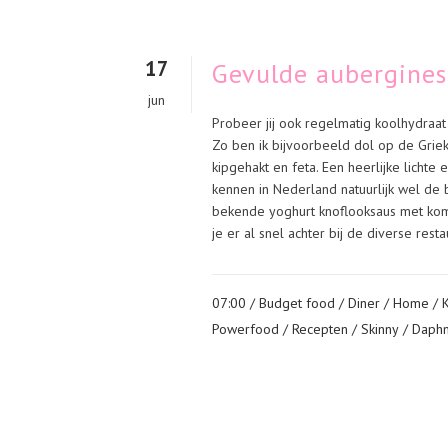
17
Gevulde aubergines
jun
Probeer jij ook regelmatig koolhydraat
Zo ben ik bijvoorbeeld dol op de Gri
kipgehakt en feta. Een heerlijke licht
kennen in Nederland natuurlijk wel de 
bekende yoghurt knoflooksaus met kom
je er al snel achter bij de diverse rest
07:00 /
Budget food
/
Diner
/
Home
/
Powerfood
/
Recepten
/
Skinny
/ Daph