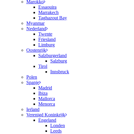
Marokko
Essaouira
Marrakech
Taghazout Bay
Myanmar
Nederland
Twente
Friesland
Limburg
Oostenrijk
Salzburgerland
Salzburg
Tirol
Innsbruck
Polen
Spanje
Madrid
Ibiza
Mallorca
Menorca
Ierland
Verenigd Koninkrijk
Engeland
Londen
Leeds