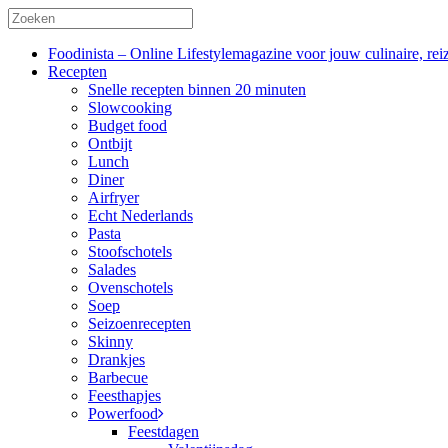
Foodinista – Online Lifestylemagazine voor jouw culinaire, reiz
Recepten
Snelle recepten binnen 20 minuten
Slowcooking
Budget food
Ontbijt
Lunch
Diner
Airfryer
Echt Nederlands
Pasta
Stoofschotels
Salades
Ovenschotels
Soep
Seizoenrecepten
Skinny
Drankjes
Barbecue
Feesthapjes
Powerfood
Feestdagen