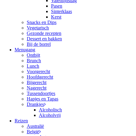
Valentijnsdag
Pasen
Sinterklaas
Kerst
Snacks en Dips
Vegetarisch
Gezonde recepten
Dessert en bakken
Bij de borrel
Menugang
Ontbijt
Brunch
Lunch
Voorgerecht
Hoofdgerecht
Bijgerecht
Nagerecht
Tussendoortjes
Hapjes en Tapas
Drankjes
Alcoholisch
Alcoholvrij
Reizen
Australië
België