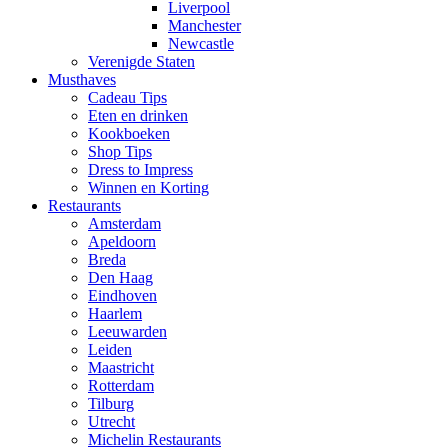
Liverpool
Manchester
Newcastle
Verenigde Staten
Musthaves
Cadeau Tips
Eten en drinken
Kookboeken
Shop Tips
Dress to Impress
Winnen en Korting
Restaurants
Amsterdam
Apeldoorn
Breda
Den Haag
Eindhoven
Haarlem
Leeuwarden
Leiden
Maastricht
Rotterdam
Tilburg
Utrecht
Michelin Restaurants