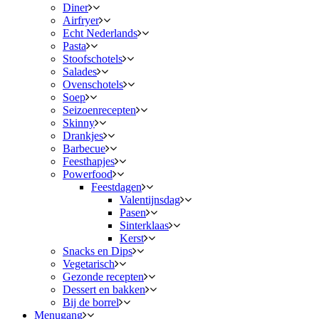
Diner
Airfryer
Echt Nederlands
Pasta
Stoofschotels
Salades
Ovenschotels
Soep
Seizoenrecepten
Skinny
Drankjes
Barbecue
Feesthapjes
Powerfood
Feestdagen
Valentijnsdag
Pasen
Sinterklaas
Kerst
Snacks en Dips
Vegetarisch
Gezonde recepten
Dessert en bakken
Bij de borrel
Menugang