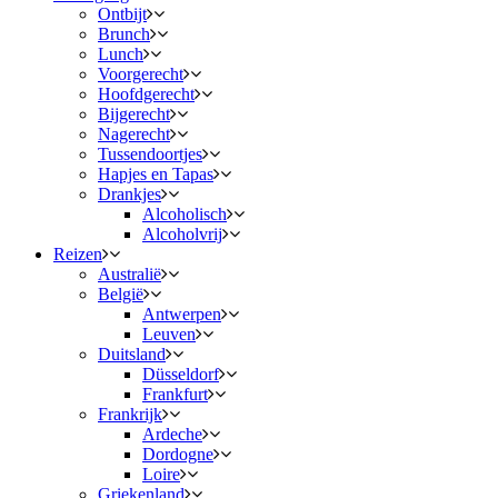
Ontbijt
Brunch
Lunch
Voorgerecht
Hoofdgerecht
Bijgerecht
Nagerecht
Tussendoortjes
Hapjes en Tapas
Drankjes
Alcoholisch
Alcoholvrij
Reizen
Australië
België
Antwerpen
Leuven
Duitsland
Düsseldorf
Frankfurt
Frankrijk
Ardeche
Dordogne
Loire
Griekenland