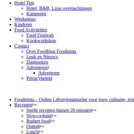
Hotel Tips
Hotel, B&B, Luxe overnachtingen
Kamperen
Weekmenu
Kinderen
Food Activiteiten
Food Festivals
Kookworkshop
Contact
Over Foodblog Foodinista
Leuk en Nieuws
Dagboeken
Adverteren
Adverteren
Privacybeleid
Foodinista – Online Lifestylemagazine voor jouw culinaire, reiz
Recepten
Snelle recepten binnen 20 minuten
Slowcooking
Budget food
Ontbijt
Lunch