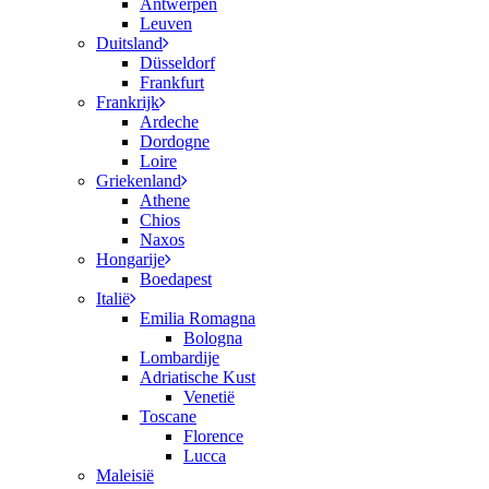
Antwerpen
Leuven
Duitsland
Düsseldorf
Frankfurt
Frankrijk
Ardeche
Dordogne
Loire
Griekenland
Athene
Chios
Naxos
Hongarije
Boedapest
Italië
Emilia Romagna
Bologna
Lombardije
Adriatische Kust
Venetië
Toscane
Florence
Lucca
Maleisië