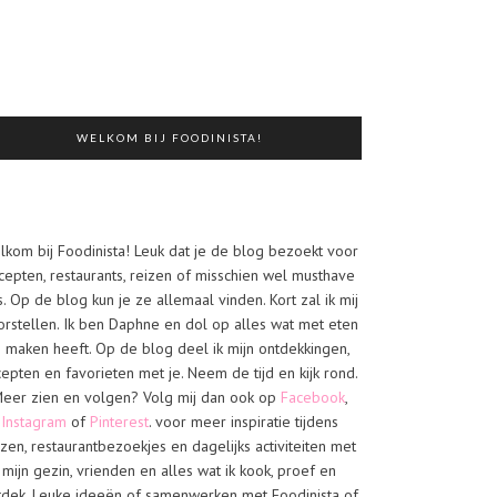
WELKOM BIJ FOODINISTA!
lkom bij Foodinista! Leuk dat je de blog bezoekt voor
cepten, restaurants, reizen of misschien wel musthave
s. Op de blog kun je ze allemaal vinden. Kort zal ik mij
orstellen. Ik ben Daphne en dol op alles wat met eten
e maken heeft. Op de blog deel ik mijn ontdekkingen,
cepten en favorieten met je. Neem de tijd en kijk rond.
eer zien en volgen? Volg mij dan ook op
Facebook
,
Instagram
of
Pinterest
. voor meer inspiratie tijdens
izen, restaurantbezoekjes en dagelijks activiteiten met
mijn gezin, vrienden en alles wat ik kook, proef en
tdek. Leuke ideeën of samenwerken met Foodinista of