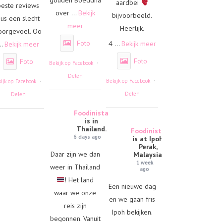
aardbei
beste reviews
over
...
Bekijk
bijvoorbeeld.
us een slecht
meer
Heerlijk.
oorgevoel. Oo
Foto
4
...
Bekijk meer
..
Bekijk meer
Foto
Foto
·
Bekijk op Facebook
Delen
·
·
Bekijk op Facebook
ijk op Facebook
Delen
Delen
Foodinista
is in
Thailand.
Foodinista
6 days ago
is at Ipoh,
Perak,
Daar zijn we dan
Malaysia.
1 week
weer in Thailand
ago
! Het land
Een nieuwe dag
waar we onze
en we gaan fris
reis zijn
Ipoh bekijken.
begonnen. Vanuit