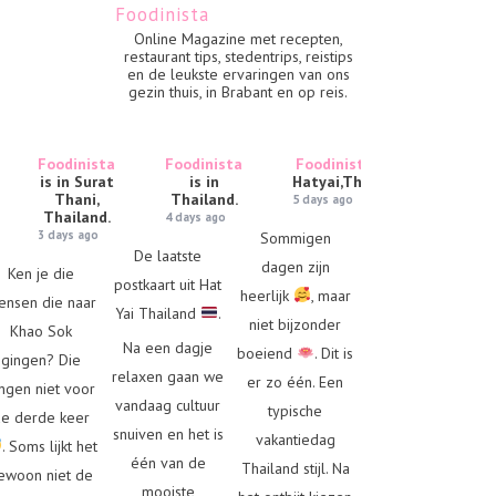
Foodinista
Online Magazine met recepten,
restaurant tips, stedentrips, reistips
en de leukste ervaringen van ons
gezin thuis, in Brabant en op reis.
Foodinista
Foodinista
Foodinista
is in
is in Surat
is in
Hatyai,Thailand.
Thani,
Thailand.
5 days ago
Thailand.
4 days ago
3 days ago
Sommigen
De laatste
dagen zijn
Ken je die
postkaart uit Hat
heerlijk
, maar
ensen die naar
Yai Thailand
.
niet bijzonder
Khao Sok
Na een dagje
boeiend
. Dit is
gingen? Die
relaxen gaan we
er zo één. Een
ngen niet voor
vandaag cultuur
typische
e derde keer
snuiven en het is
vakantiedag
. Soms lijkt het
één van de
Thailand stijl. Na
ewoon niet de
mooiste