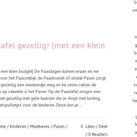
b
om
m
afel gezellig! (met een klein
g
b
e
et een klein budget) De Paasdagen komen eraan en we
voor het Paasontbijt, de Paasbrunch of omdat Pasen zorgt
v
 gezellig een weekendje weg en bij velen vallen de
k op vakantie is het Pasen. Op de Paastafel mogen een
r
het gezellig met gele kaarsen die je shopt met korting,
he
elspulletjes voor de kinderen. Deze kun je...
ome
/
Kinderen
/
Musthaves
/
Pasen
/
0
Likes
Deel
0 Reactie's