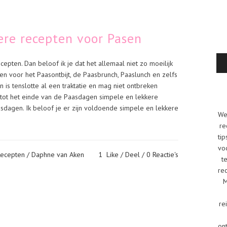
ere recepten voor Pasen
epten. Dan beloof ik je dat het allemaal niet zo moeilijk
en voor het Paasontbijt, de Paasbrunch, Paaslunch en zelfs
n is tenslotte al een traktatie en mag niet ontbreken
n tot het einde van de Paasdagen simpele en lekkere
asdagen. Ik beloof je er zijn voldoende simpele en lekkere
We
re
tip
vo
ecepten
/ Daphne van Aken
1
Like
Deel
0 Reactie's
t
re
M
re
on