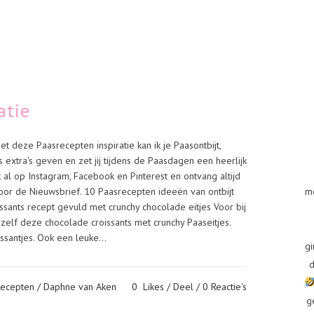
atie
t deze Paasrecepten inspiratie kan ik je Paasontbijt,
 extra's geven en zet jij tijdens de Paasdagen een heerlijk
k al op Instagram, Facebook en Pinterest en ontvang altijd
m
 voor de Nieuwsbrief. 10 Paasrecepten ideeën van ontbijt
issants recept gevuld met crunchy chocolade eitjes Voor bij
 zelf deze chocolade croissants met crunchy Paaseitjes.
ssantjes. Ook een leuke...
gi
d
ecepten
/ Daphne van Aken
0
Likes
Deel
0 Reactie's
g