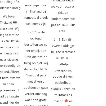
het ontbijt kiezen
edoeling of is
ervaringen ooit
we voor relax en
denken nodig.
in Thailand bij
chill en
We love
tempels die ook
ondernemen we
Thailand
,
wel intens zijn.
pas na 16.00 uur
aar soms. Wij
actie..
1. - 12. In de
ingen met de
ochtend
1. - 3. Een fijn
us van Hat Yai
bestellen we na
zwembaddagje
naar Khao Sok
het ontbijt een
bij The Richmann
en lange reis,
Grab die ons de
in Hat Yai.
maar dit ging
berg op rijdt. Wij
Balletje
oorspoedig en
starten bij Hat Yai
overgooien,
elaxed. Alleen
Municipal park
beetje drijven,
t hotel wat we
met diverse
bubbelbad,
hadden
beelden en gaan
sudoku, lezen en
gereserveerd
verder omhoog
fruitdrankjes
had de laatste
waar een grote
mango
en
maand nier de
gouden Boeddha