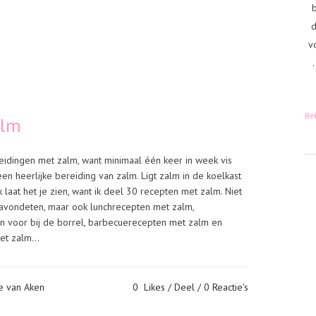
d
v
.
Bek
alm
eidingen met zalm, want minimaal één keer in week vis
en heerlijke bereiding van zalm. Ligt zalm in de koelkast
 laat het je zien, want ik deel 30 recepten met zalm. Niet
 avondeten, maar ook lunchrecepten met zalm,
n voor bij de borrel, barbecuerecepten met zalm en
et zalm...
e van Aken
0
Likes
Deel
0 Reactie's