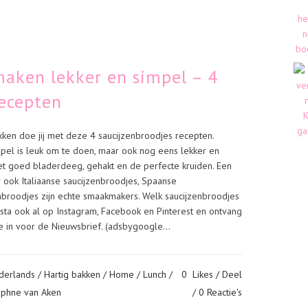
maken lekker en simpel – 4
recepten
kken doe jij met deze 4 saucijzenbroodjes recepten.
pel is leuk om te doen, maar ook nog eens lekker en
 met goed bladerdeeg, gehakt en de perfecte kruiden. Een
r ook Italiaanse saucijzenbroodjes, Spaanse
enbroodjes zijn echte smaakmakers. Welk saucijzenbroodjes
nista ook al op Instagram, Facebook en Pinterest en ontvang
 je in voor de Nieuwsbrief. (adsbygoogle...
derlands
/
Hartig bakken
/
Home
/
Lunch
/
0
Likes
Deel
aphne van Aken
0 Reactie's