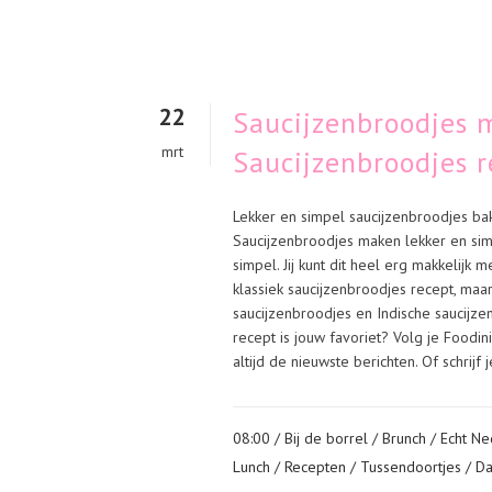
22
Saucijzenbroodjes 
mrt
Saucijzenbroodjes 
Lekker en simpel saucijzenbroodjes ba
Saucijzenbroodjes maken lekker en sim
simpel. Jij kunt dit heel erg makkelijk
klassiek saucijzenbroodjes recept, maa
saucijzenbroodjes en Indische saucijz
recept is jouw favoriet? Volg je Foodi
altijd de nieuwste berichten. Of schrijf
08:00 /
Bij de borrel
/
Brunch
/
Echt Ne
Lunch
/
Recepten
/
Tussendoortjes
/ D