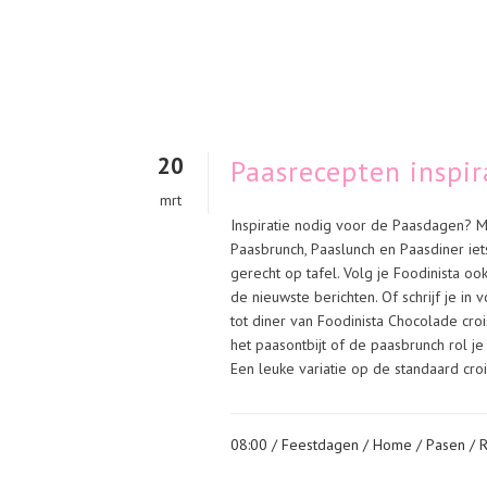
20
Paasrecepten inspir
mrt
Inspiratie nodig voor de Paasdagen? Me
Paasbrunch, Paaslunch en Paasdiner iets
gerecht op tafel. Volg je Foodinista oo
de nieuwste berichten. Of schrijf je in
tot diner van Foodinista Chocolade cro
het paasontbijt of de paasbrunch rol je
Een leuke variatie op de standaard croi
08:00 /
Feestdagen
/
Home
/
Pasen
/
R