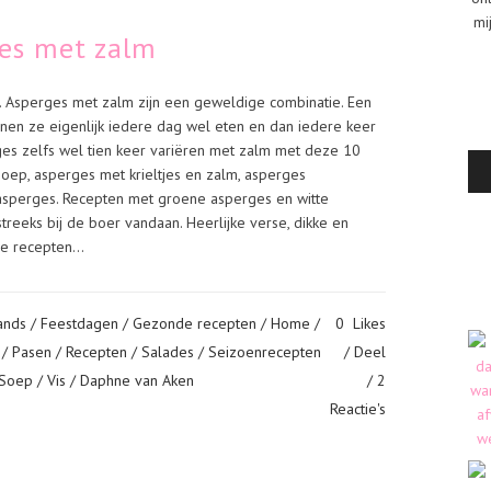
mi
es met zalm
 Asperges met zalm zijn een geweldige combinatie. Een
nnen ze eigenlijk iedere dag wel eten en dan iedere keer
ges zelfs wel tien keer variëren met zalm met deze 10
ep, asperges met krieltjes en zalm, asperges
asperges. Recepten met groene asperges en witte
reeks bij de boer vandaan. Heerlijke verse, dikke en
e recepten...
ands
/
Feestdagen
/
Gezonde recepten
/
Home
/
0
Likes
/
Pasen
/
Recepten
/
Salades
/
Seizoenrecepten
Deel
Soep
/
Vis
/ Daphne van Aken
2
Reactie's