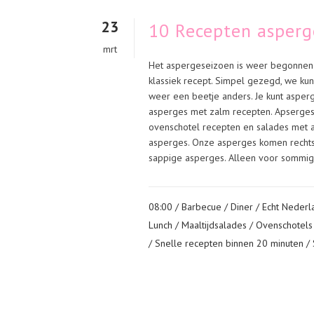
23
10 Recepten asperg
mrt
Het aspergeseizoen is weer begonnen.
klassiek recept. Simpel gezegd, we ku
weer een beetje anders. Je kunt asper
asperges met zalm recepten. Apsergeso
ovenschotel recepten en salades met 
asperges. Onze asperges komen rechtst
sappige asperges. Alleen voor sommig
08:00 /
Barbecue
/
Diner
/
Echt Nederl
Lunch
/
Maaltijdsalades
/
Ovenschotels
/
Snelle recepten binnen 20 minuten
/