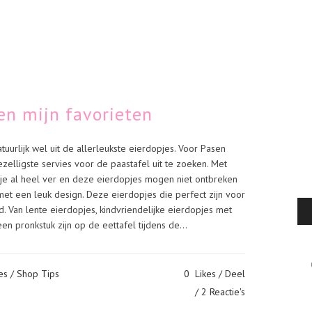
en mijn favorieten
uurlijk wel uit de allerleukste eierdopjes. Voor Pasen
ezelligste servies voor de paastafel uit te zoeken. Met
je al heel ver en deze eierdopjes mogen niet ontbreken
et een leuk design. Deze eierdopjes die perfect zijn voor
 Van lente eierdopjes, kindvriendelijke eierdopjes met
n pronkstuk zijn op de eettafel tijdens de...
Cat
es
/
Shop Tips
0
Likes
Deel
2 Reactie's