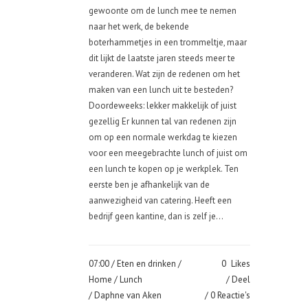
gewoonte om de lunch mee te nemen
naar het werk, de bekende
boterhammetjes in een trommeltje, maar
dit lijkt de laatste jaren steeds meer te
veranderen. Wat zijn de redenen om het
maken van een lunch uit te besteden?
Doordeweeks: lekker makkelijk of juist
gezellig Er kunnen tal van redenen zijn
om op een normale werkdag te kiezen
voor een meegebrachte lunch of juist om
een lunch te kopen op je werkplek. Ten
eerste ben je afhankelijk van de
aanwezigheid van catering. Heeft een
bedrijf geen kantine, dan is zelf je...
07:00 /
Eten en drinken
/
0
Likes
Home
/
Lunch
Deel
/ Daphne van Aken
0 Reactie's