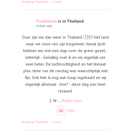
·
Bekijk op Facebook
Delen
Foodinista
is in Thailand.
4 days ago
Daar zijn we dan weer in Thailand 🇹🇭! Het land
waar we onze reis zijn begonnen. Vanuit Ipoh
hebben we vlot een stap over de grens gezet, -
letterlijk -. Gelukkig voel ik en wij eigenlijk ons
veel beter. De luchtvochtigheid en het klimaat
plus ritme van de reisdag was waarschijnlijk niet
fijn. Ook heb ik nog wat slaap ingehaald en wij
eigenlijk allemaal - hoe? - deze dag was heel
relaxed.
1. W
...
Bekijk meer
Foto
·
Bekijk op Facebook
Delen