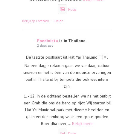
Foto
·
Bekijk op Facebook
Delen
Foodinista
is in Thailand.
2 days ago
De laatste postkaart uit Hat Yai Thailand 🇹🇭.
Na een dagje relaxen gaan we vandaag cultuur
snuiven en het is één van de mooiste ervaringen
ooit in Thailand bij tempels die ook wel intens
zijn.
1. - 12. In de ochtend bestellen we na het ontbijt
een Grab die ons de berg op rijdt. Wij starten bij
Hat Yai Municipal park met diverse beelden en
gaan verder omhoog waar een grote gouden
Boeddha over
...
Bekijk meer
Foto