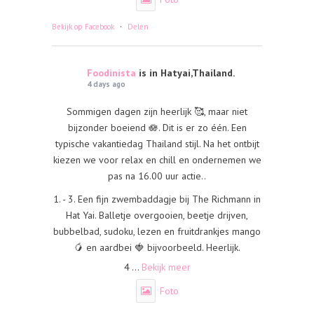
·
Bekijk op Facebook
Delen
Foodinista
is in Hatyai,Thailand.
4 days ago
Sommigen dagen zijn heerlijk 🥰, maar niet
bijzonder boeiend 🪷. Dit is er zo één. Een
typische vakantiedag Thailand stijl. Na het ontbijt
kiezen we voor relax en chill en ondernemen we
pas na 16.00 uur actie..
1. - 3. Een fijn zwembaddagje bij The Richmann in
Hat Yai. Balletje overgooien, beetje drijven,
bubbelbad, sudoku, lezen en fruitdrankjes mango
🥭 en aardbei 🍓 bijvoorbeeld. Heerlijk.
4
...
Bekijk meer
Foto