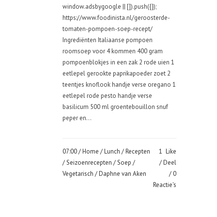
window.adsbygoogle || []).push({});
https://www.foodinista.nl/geroosterde-
tomaten-pompoen-soep-recept/
Ingrediënten Italiaanse pompoen
roomsoep voor 4 kommen 400 gram
pompoenblokjes in een zak 2 rode uien 1
eetlepel gerookte paprikapoeder zoet 2
teentjes knoflook handje verse oregano 1
eetlepel rode pesto handje verse
basilicum 500 ml groentebouillon snuf
peper en...
07:00 /
Home
/
Lunch
/
Recepten
1
Like
/
Seizoenrecepten
/
Soep
/
Deel
Vegetarisch
/ Daphne van Aken
0
Reactie's