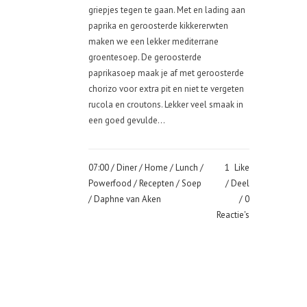
griepjes tegen te gaan. Met en lading aan
paprika en geroosterde kikkererwten
maken we een lekker mediterrane
groentesoep. De geroosterde
paprikasoep maak je af met geroosterde
chorizo voor extra pit en niet te vergeten
rucola en croutons. Lekker veel smaak in
een goed gevulde...
07:00 /
Diner
/
Home
/
Lunch
/
1
Like
Powerfood
/
Recepten
/
Soep
Deel
/ Daphne van Aken
0
Reactie's