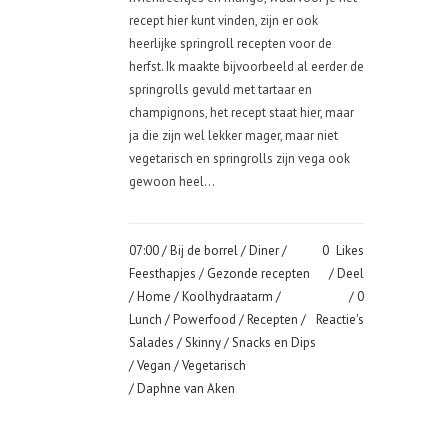
recept hier kunt vinden, zijn er ook
heerlijke springroll recepten voor de
herfst. Ik maakte bijvoorbeeld al eerder de
springrolls gevuld met tartaar en
champignons, het recept staat hier, maar
ja die zijn wel lekker mager, maar niet
vegetarisch en springrolls zijn vega ook
gewoon heel...
07:00 /
Bij de borrel
/
Diner
/
0
Likes
Feesthapjes
/
Gezonde recepten
Deel
/
Home
/
Koolhydraatarm
/
0
Lunch
/
Powerfood
/
Recepten
/
Reactie's
Salades
/
Skinny
/
Snacks en Dips
/
Vegan
/
Vegetarisch
/ Daphne van Aken