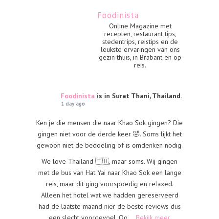
Foodinista
Online Magazine met
recepten, restaurant tips,
stedentrips, reistips en de
leukste ervaringen van ons
gezin thuis, in Brabant en op
reis.
Foodinista
is in Surat Thani, Thailand.
1 day ago
Ken je die mensen die naar Khao Sok gingen? Die
gingen niet voor de derde keer 🤣. Soms lijkt het
gewoon niet de bedoeling of is omdenken nodig.
We love Thailand 🇹🇭, maar soms. Wij gingen
met de bus van Hat Yai naar Khao Sok een lange
reis, maar dit ging voorspoedig en relaxed.
Alleen het hotel wat we hadden gereserveerd
had de laatste maand nier de beste reviews dus
een slecht voorgevoel. Oo
...
Bekijk meer