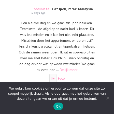
Foodinista
is at Ipoh, Perak, Malaysia.
6 days ago
Een nieuwe dag en we gaan fris Ipoh bekijken.
Tenminste.. de afgelopen nacht had ik koorts. Dit
was iets minder en ik kan het niet echt plaatsten.
Misschien door het appartement en de onrust?
Fris drinken, paracetamol en tijgerbalsem helpen.
Ook de ramen weer open. Ik wil er sowieso uit en
voel me snel beter. Ook Philou sliep onrustig en
de dag ervoor was gewoon wat minder. We gaan
nu echt Ipoh
...
Bekijk meer
Foto
·
We gebruiken cookies om ervoor te zorgen dat onze site zo
Bekijk op Facebook
Delen
soepel mogelijk draait. Als je doorgaat met het gebruiken van
deze site, gaan we ervan uit dat je ermee instemt.
Ok