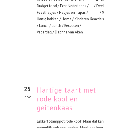
Budget food
/
Echt Nederlands
/
Deel
Feesthapjes
/
Hapjes en Tapas
/
9
Hartig bakken
/
Home
/
Kinderen
Reactie's
/
Lunch
/
Lunch
/
Recepten
/
Vaderdag
/ Daphne van Aken
25
Hartige taart met
rode kool en
nov
geitenkaas
Lekker! Stamppot rode kool! Maar dat kan
natuurlijk ook heel anders. Maak een keer