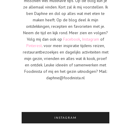
misschien wel musthave tips. Op de blog kun je
ze allemaal vinden. Kort zal ik mij voorstellen. Ik
ben Daphne en dol op alles wat met eten te
maken heeft. Op de blog deel ik mijn
ontdekkingen, recepten en favorieten met je.
Neem de tijd en kijk rond. Meer zien en volgen?
Volg mij dan ook op
Facebook
,
Instagram
of
Pinterest
. voor meer inspiratie tijdens reizen,
restaurantbezoekjes en dagelijks activiteiten met
mijn gezin, vrienden en alles wat ik kook, proef
en ontdek. Leuke ideeën of samenwerken met
Foodinista of mij en het gezin uitnodigen? Mail:
daphne@foodinista.nl
INSTAGRAM