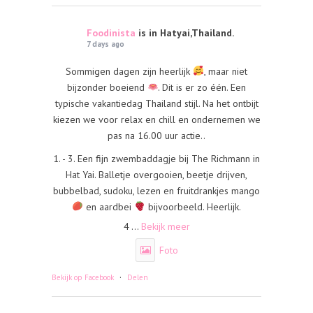
Foodinista
is in Hatyai,Thailand.
7 days ago
Sommigen dagen zijn heerlijk
, maar niet
bijzonder boeiend
. Dit is er zo één. Een
typische vakantiedag Thailand stijl. Na het ontbijt
kiezen we voor relax en chill en ondernemen we
pas na 16.00 uur actie..
1. - 3. Een fijn zwembaddagje bij The Richmann in
Hat Yai. Balletje overgooien, beetje drijven,
bubbelbad, sudoku, lezen en fruitdrankjes mango
en aardbei
bijvoorbeeld. Heerlijk.
4
...
Bekijk meer
Foto
·
Bekijk op Facebook
Delen