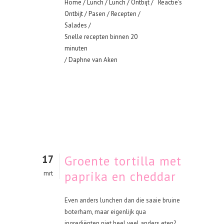
Home
/
Lunch
/
Lunch
/
Ontbijt
/
Reactie's
Ontbijt
/
Pasen
/
Recepten
/
Salades
/
Snelle recepten binnen 20
minuten
/ Daphne van Aken
17
Groente tortilla met
paprika en cheddar
mrt
Even anders lunchen dan die saaie bruine
boterham, maar eigenlijk qua
ingrediënten niet heel veel anders eten?