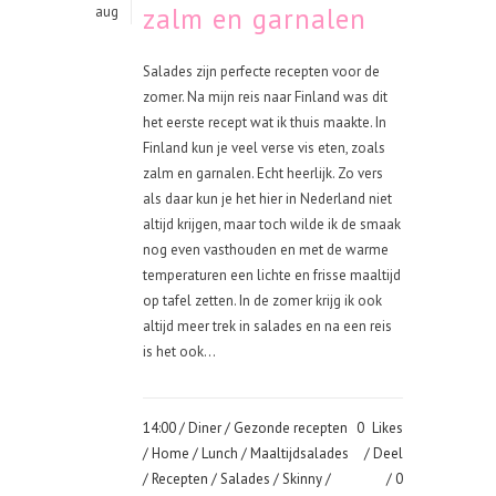
zalm en garnalen
aug
Salades zijn perfecte recepten voor de
zomer. Na mijn reis naar Finland was dit
het eerste recept wat ik thuis maakte. In
Finland kun je veel verse vis eten, zoals
zalm en garnalen. Echt heerlijk. Zo vers
als daar kun je het hier in Nederland niet
altijd krijgen, maar toch wilde ik de smaak
nog even vasthouden en met de warme
temperaturen een lichte en frisse maaltijd
op tafel zetten. In de zomer krijg ik ook
altijd meer trek in salades en na een reis
is het ook...
14:00 /
Diner
/
Gezonde recepten
0
Likes
/
Home
/
Lunch
/
Maaltijdsalades
Deel
/
Recepten
/
Salades
/
Skinny
/
0