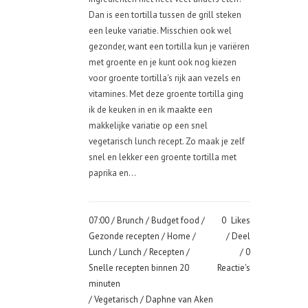
Dan is een tortilla tussen de grill steken
een leuke variatie. Misschien ook wel
gezonder, want een tortilla kun je variëren
met groente en je kunt ook nog kiezen
voor groente tortilla's rijk aan vezels en
vitamines. Met deze groente tortilla ging
ik de keuken in en ik maakte een
makkelijke variatie op een snel
vegetarisch lunch recept. Zo maak je zelf
snel en lekker een groente tortilla met
paprika en...
07:00 /
Brunch
/
Budget food
/
0
Likes
Gezonde recepten
/
Home
/
Deel
Lunch
/
Lunch
/
Recepten
/
0
Snelle recepten binnen 20
Reactie's
minuten
/
Vegetarisch
/ Daphne van Aken