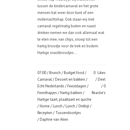
tussen de kindercarnaval en het grote
mensen bal weer door kunt of een
midernachtshap. Ook staan wij met
carnaval regelmatig buiten en naast
drinken nemen we dan ook allemaal wat
te eten mee, van chips, snoep tot een
hartig broodje voor de trek en bodem.
Hartige snackbroodjes...
07:00 /
Brunch
/
Budget food
/
0
Likes
Carnaval
/
Dessert en bakken
/
Deel
Echt Nederlands
/
Feestdagen
/
0
Feesthapjes
/
Hartig bakken
/
Reactie's
Hartige taart, plaattaart en quiche
/
Home
/
Lunch
/
Lunch
/
Ontbijt
/
Recepten
/
Tussendoortjes
/ Daphne van Aken