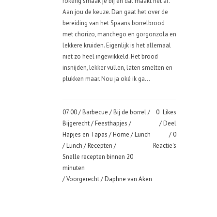
rokerig smaak je bij en dat maakt het af.
Aan jou de keuze. Dan gaat het over de
bereiding van het Spaans borrelbrood
met chorizo, manchego en gorgonzola en
lekkere kruiden. Eigenlijk is het allemaal
niet zo heel ingewikkeld. Het brood
insnijden, lekker vullen, laten smelten en
plukken maar. Nou ja oké ik ga...
07:00 /
Barbecue
/
Bij de borrel
/
0
Likes
Bijgerecht
/
Feesthapjes
/
Deel
Hapjes en Tapas
/
Home
/
Lunch
0
/
Lunch
/
Recepten
/
Reactie's
Snelle recepten binnen 20
minuten
/
Voorgerecht
/ Daphne van Aken