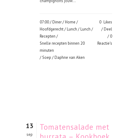
champignons jouw...
07:00 /
Diner
/
Home
/
0
Likes
Hoofdgerecht
/
Lunch
/
Lunch
/
Deel
Recepten
/
0
Snelle recepten binnen 20
Reactie's
minuten
/
Soep
/ Daphne van Aken
13
Tomatensalade met
burrata – Kookboek
sep