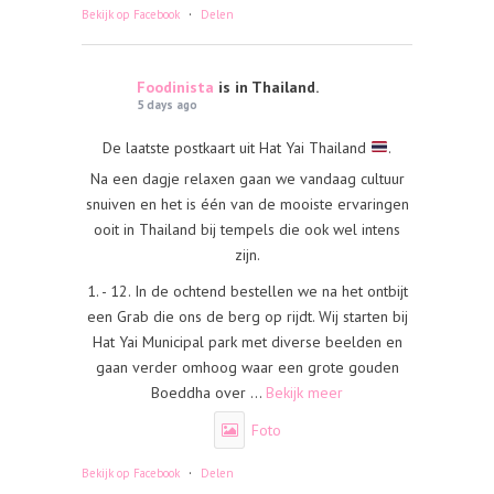
·
Bekijk op Facebook
Delen
Foodinista
is in Thailand.
5 days ago
De laatste postkaart uit Hat Yai Thailand
.
Na een dagje relaxen gaan we vandaag cultuur
snuiven en het is één van de mooiste ervaringen
ooit in Thailand bij tempels die ook wel intens
zijn.
1. - 12. In de ochtend bestellen we na het ontbijt
een Grab die ons de berg op rijdt. Wij starten bij
Hat Yai Municipal park met diverse beelden en
gaan verder omhoog waar een grote gouden
Boeddha over
...
Bekijk meer
Foto
·
Bekijk op Facebook
Delen