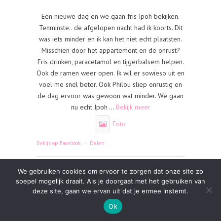
Een nieuwe dag en we gaan fris Ipoh bekijken.
Tenminste.. de afgelopen nacht had ik koorts. Dit
was iets minder en ik kan het niet echt plaatsten.
Misschien door het appartement en de onrust?
Fris drinken, paracetamol en tijgerbalsem helpen.
Ook de ramen weer open. Ik wil er sowieso uit en
voel me snel beter. Ook Philou sliep onrustig en
de dag ervoor was gewoon wat minder. We gaan
nu echt Ipoh
...
Bekijk meer
Foto
·
Bekijk op Facebook
Delen
We gebruiken cookies om ervoor te zorgen dat onze site zo
soepel mogelijk draait. Als je doorgaat met het gebruiken van
deze site, gaan we ervan uit dat je ermee instemt.
Ok