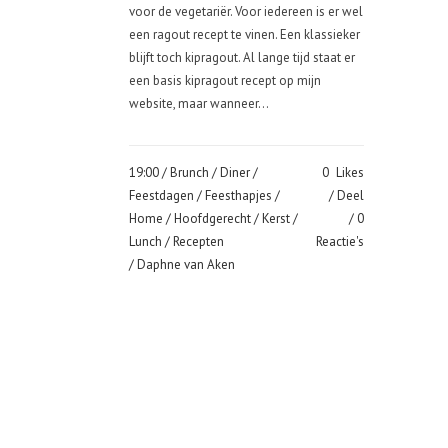
voor de vegetariër. Voor iedereen is er wel
een ragout recept te vinen. Een klassieker
blijft toch kipragout. Al lange tijd staat er
een basis kipragout recept op mijn
website, maar wanneer...
19:00 /
Brunch
/
Diner
/
0
Likes
Feestdagen
/
Feesthapjes
/
Deel
Home
/
Hoofdgerecht
/
Kerst
/
0
Lunch
/
Recepten
Reactie's
/ Daphne van Aken