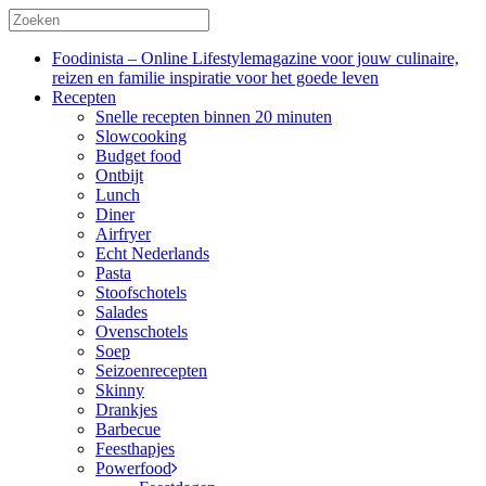
Foodinista – Online Lifestylemagazine voor jouw culinaire,
reizen en familie inspiratie voor het goede leven
Recepten
Snelle recepten binnen 20 minuten
Slowcooking
Budget food
Ontbijt
Lunch
Diner
Airfryer
Echt Nederlands
Pasta
Stoofschotels
Salades
Ovenschotels
Soep
Seizoenrecepten
Skinny
Drankjes
Barbecue
Feesthapjes
Powerfood