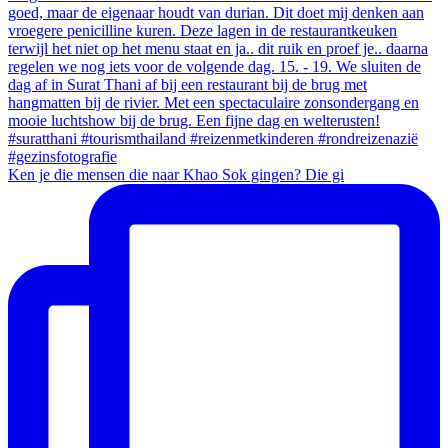
Ken je die mensen die naar Khao Sok gingen? Die gi