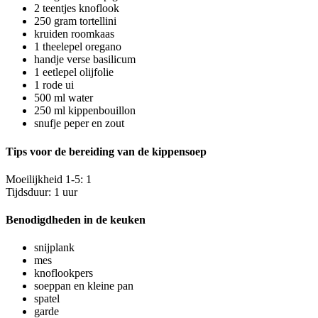
2 teentjes knoflook
250 gram tortellini
kruiden roomkaas
1 theelepel oregano
handje verse basilicum
1 eetlepel olijfolie
1 rode ui
500 ml water
250 ml kippenbouillon
snufje peper en zout
Tips voor de bereiding van de kippensoep
Moeilijkheid 1-5: 1
Tijdsduur: 1 uur
Benodigdheden in de keuken
snijplank
mes
knoflookpers
soeppan en kleine pan
spatel
garde