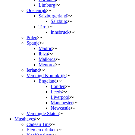
Limburg
Oostenrijk
Salzburgerland
Salzburg
Tirol
Innsbruck
Polen
Spanje
Madrid
Ibiza
Mallorca
Menorca
Ierland
Verenigd Koninkrijk
Engeland
Londen
Leeds
Liverpool
Manchester
Newcastle
Verenigde Staten
Musthaves
Cadeau Tips
Eten en drinken