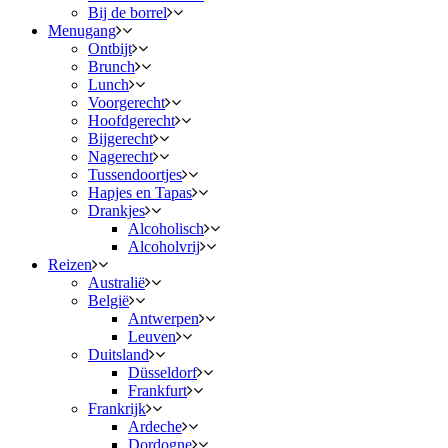
Bij de borrel
Menugang
Ontbijt
Brunch
Lunch
Voorgerecht
Hoofdgerecht
Bijgerecht
Nagerecht
Tussendoortjes
Hapjes en Tapas
Drankjes
Alcoholisch
Alcoholvrij
Reizen
Australië
België
Antwerpen
Leuven
Duitsland
Düsseldorf
Frankfurt
Frankrijk
Ardeche
Dordogne