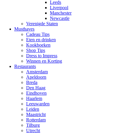
Leeds
Liverpool
Manchester
Newcastle
Verenigde Staten
Musthaves
Cadeau Tips
Eten en drinken
Kookboeken
Shop Tips
Dress to Impress
Winnen en Korting
Restaurants
Amsterdam
Apeldoorn
Breda
Den Haag
Eindhoven
Haarlem
Leeuwarden
Leiden
Maastricht
Rotterdam
Tilburg
Utrecht