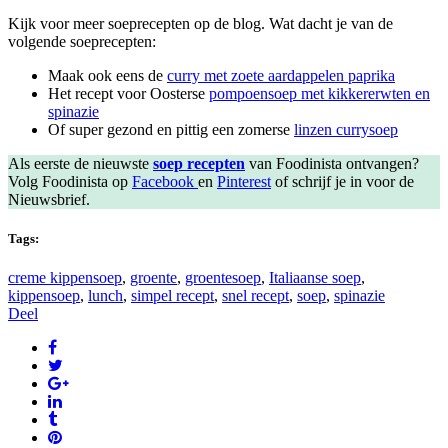
Kijk voor meer soeprecepten op de blog. Wat dacht je van de
volgende soeprecepten:
Maak ook eens de
curry met zoete aardappelen paprika
Het recept voor Oosterse
pompoensoep met kikkererwten en
spinazie
Of super gezond en pittig een zomerse
linzen currysoep
Als eerste de nieuwste
soep recepten
van Foodinista ontvangen?
Volg Foodinista op
Facebook
en
Pinterest
of schrijf je in voor de
Nieuwsbrief.
Tags:
creme kippensoep
,
groente
,
groentesoep
,
Italiaanse soep
,
kippensoep
,
lunch
,
simpel recept
,
snel recept
,
soep
,
spinazie
Deel