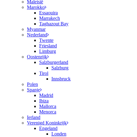
Maleisië
Marokko
Essaouira
Marrakech
Taghazout Bay
Myanmar
Nederland
Twente
Friesland
Limburg
Oostenrijk
Salzburgerland
Salzburg
Tirol
Innsbruck
Polen
Spanje
Madrid
Ibiza
Mallorca
Menorca
Ierland
Verenigd Koninkrijk
Engeland
Londen