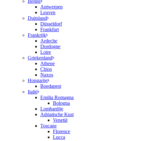
België
Antwerpen
Leuven
Duitsland
Düsseldorf
Frankfurt
Frankrijk
Ardeche
Dordogne
Loire
Griekenland
Athene
Chios
Naxos
Hongarije
Boedapest
Italië
Emilia Romagna
Bologna
Lombardije
Adriatische Kust
Venetië
Toscane
Florence
Lucca