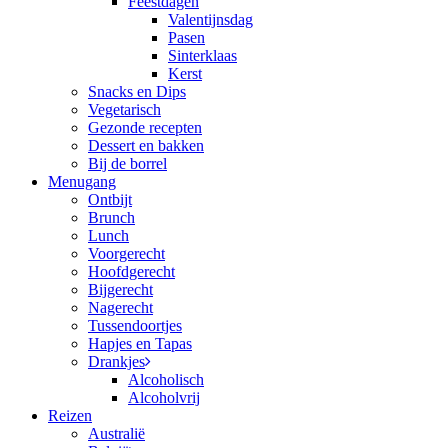
Feestdagen
Valentijnsdag
Pasen
Sinterklaas
Kerst
Snacks en Dips
Vegetarisch
Gezonde recepten
Dessert en bakken
Bij de borrel
Menugang
Ontbijt
Brunch
Lunch
Voorgerecht
Hoofdgerecht
Bijgerecht
Nagerecht
Tussendoortjes
Hapjes en Tapas
Drankjes
Alcoholisch
Alcoholvrij
Reizen
Australië