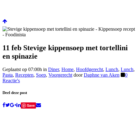
11 feb
Stevige kippensoep met tortellini
en spinazie
Geplaatst op 07:00h
in
Diner
,
Home
,
Hoofdgerecht
,
Lunch
,
Lunch
,
Pasta
,
Recepten
,
Soep
,
Voorgerecht
door
Daphne van Aken
0
Reactie's
Deel deze post
Save