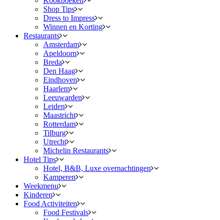
Kookboeken
Shop Tips
Dress to Impress
Winnen en Korting
Restaurants
Amsterdam
Apeldoorn
Breda
Den Haag
Eindhoven
Haarlem
Leeuwarden
Leiden
Maastricht
Rotterdam
Tilburg
Utrecht
Michelin Restaurants
Hotel Tips
Hotel, B&B, Luxe overnachtingen
Kamperen
Weekmenu
Kinderen
Food Activiteiten
Food Festivals