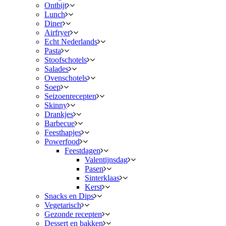
Ontbijt
Lunch
Diner
Airfryer
Echt Nederlands
Pasta
Stoofschotels
Salades
Ovenschotels
Soep
Seizoenrecepten
Skinny
Drankjes
Barbecue
Feesthapjes
Powerfood
Feestdagen
Valentijnsdag
Pasen
Sinterklaas
Kerst
Snacks en Dips
Vegetarisch
Gezonde recepten
Dessert en bakken