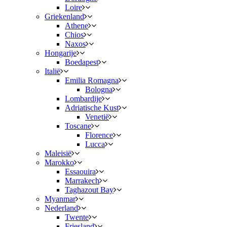
Loire
Griekenland
Athene
Chios
Naxos
Hongarije
Boedapest
Italië
Emilia Romagna
Bologna
Lombardije
Adriatische Kust
Venetië
Toscane
Florence
Lucca
Maleisië
Marokko
Essaouira
Marrakech
Taghazout Bay
Myanmar
Nederland
Twente
Friesland