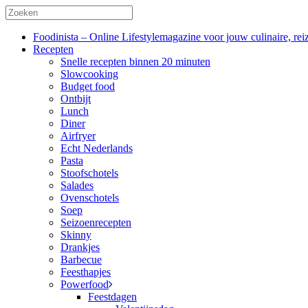
Foodinista – Online Lifestylemagazine voor jouw culinaire, reiz
Recepten
Snelle recepten binnen 20 minuten
Slowcooking
Budget food
Ontbijt
Lunch
Diner
Airfryer
Echt Nederlands
Pasta
Stoofschotels
Salades
Ovenschotels
Soep
Seizoenrecepten
Skinny
Drankjes
Barbecue
Feesthapjes
Powerfood
Feestdagen