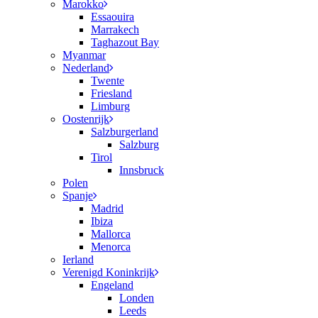
Marokko
Essaouira
Marrakech
Taghazout Bay
Myanmar
Nederland
Twente
Friesland
Limburg
Oostenrijk
Salzburgerland
Salzburg
Tirol
Innsbruck
Polen
Spanje
Madrid
Ibiza
Mallorca
Menorca
Ierland
Verenigd Koninkrijk
Engeland
Londen
Leeds