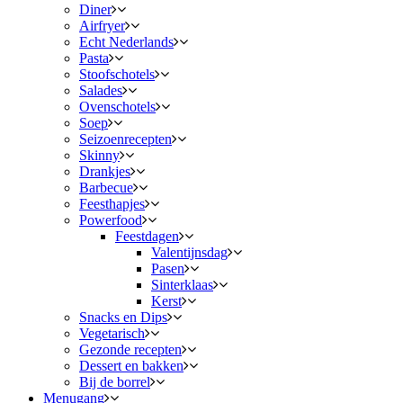
Diner
Airfryer
Echt Nederlands
Pasta
Stoofschotels
Salades
Ovenschotels
Soep
Seizoenrecepten
Skinny
Drankjes
Barbecue
Feesthapjes
Powerfood
Feestdagen
Valentijnsdag
Pasen
Sinterklaas
Kerst
Snacks en Dips
Vegetarisch
Gezonde recepten
Dessert en bakken
Bij de borrel
Menugang