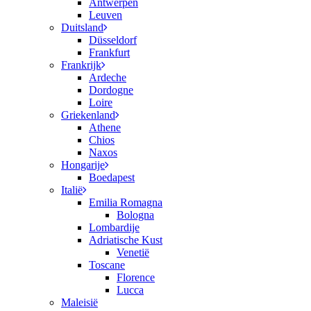
Antwerpen
Leuven
Duitsland
Düsseldorf
Frankfurt
Frankrijk
Ardeche
Dordogne
Loire
Griekenland
Athene
Chios
Naxos
Hongarije
Boedapest
Italië
Emilia Romagna
Bologna
Lombardije
Adriatische Kust
Venetië
Toscane
Florence
Lucca
Maleisië