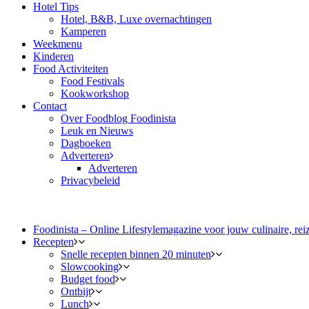
Hotel Tips
Hotel, B&B, Luxe overnachtingen
Kamperen
Weekmenu
Kinderen
Food Activiteiten
Food Festivals
Kookworkshop
Contact
Over Foodblog Foodinista
Leuk en Nieuws
Dagboeken
Adverteren
Adverteren
Privacybeleid
Foodinista – Online Lifestylemagazine voor jouw culinaire, reiz
Recepten
Snelle recepten binnen 20 minuten
Slowcooking
Budget food
Ontbijt
Lunch