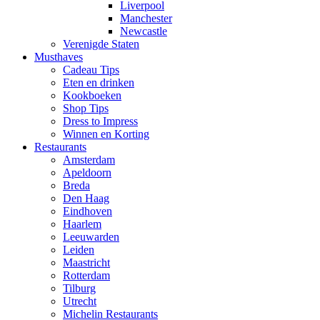
Liverpool
Manchester
Newcastle
Verenigde Staten
Musthaves
Cadeau Tips
Eten en drinken
Kookboeken
Shop Tips
Dress to Impress
Winnen en Korting
Restaurants
Amsterdam
Apeldoorn
Breda
Den Haag
Eindhoven
Haarlem
Leeuwarden
Leiden
Maastricht
Rotterdam
Tilburg
Utrecht
Michelin Restaurants