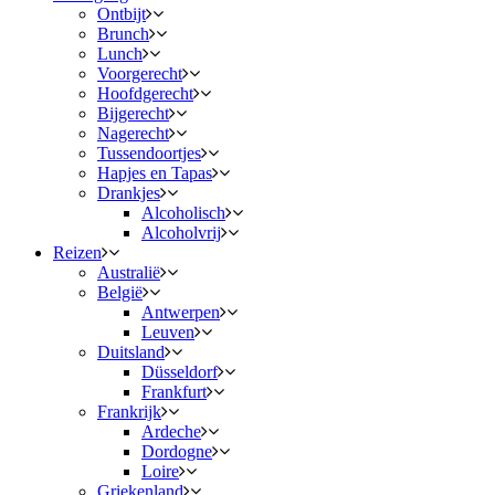
Ontbijt
Brunch
Lunch
Voorgerecht
Hoofdgerecht
Bijgerecht
Nagerecht
Tussendoortjes
Hapjes en Tapas
Drankjes
Alcoholisch
Alcoholvrij
Reizen
Australië
België
Antwerpen
Leuven
Duitsland
Düsseldorf
Frankfurt
Frankrijk
Ardeche
Dordogne
Loire
Griekenland