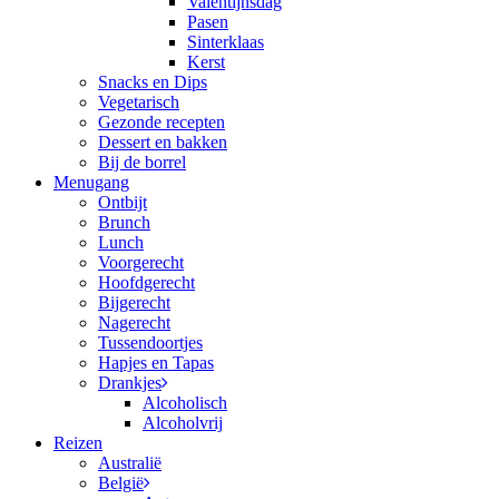
Valentijnsdag
Pasen
Sinterklaas
Kerst
Snacks en Dips
Vegetarisch
Gezonde recepten
Dessert en bakken
Bij de borrel
Menugang
Ontbijt
Brunch
Lunch
Voorgerecht
Hoofdgerecht
Bijgerecht
Nagerecht
Tussendoortjes
Hapjes en Tapas
Drankjes
Alcoholisch
Alcoholvrij
Reizen
Australië
België