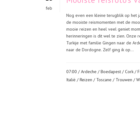
feb
Nog even een kleine terugblik op het j
de mooiste reismomenten met de mooiste
mooie reizen en heel veel geniet mome
herinneringen is dit wel te zien. Onze
Turkije met familie Gingen naar de Ar
naar de Dordogne. Zelf ging ik op...
07:00 /
Ardeche
/
Boedapest
/
Cork
/
F
Italië
/
Reizen
/
Toscane
/
Trouwen
/
W