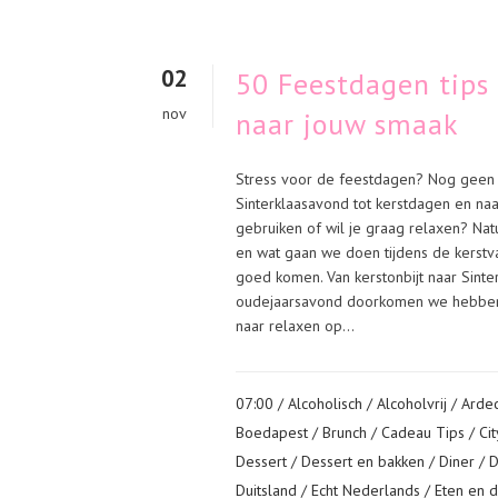
02
50 Feestdagen tips
nov
naar jouw smaak
Stress voor de feestdagen? Nog geen 
Sinterklaasavond tot kerstdagen en naa
gebruiken of wil je graag relaxen? Natu
en wat gaan we doen tijdens de kerstv
goed komen. Van kerstonbijt naar Sinte
oudejaarsavond doorkomen we hebben h
naar relaxen op...
07:00 /
Alcoholisch
/
Alcoholvrij
/
Arde
Boedapest
/
Brunch
/
Cadeau Tips
/
Ci
Dessert
/
Dessert en bakken
/
Diner
/
D
Duitsland
/
Echt Nederlands
/
Eten en d