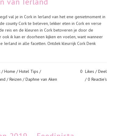
en van Ierland
egd val je in Cork in Ierland van het ene genietmoment in
de county Cork te beleven, lekker eten in Cork en verse
 de reis en de kleuren in Cork betoveren je door de
 ook ik kan er doorheen kijken en voelen, want wanneer
e Ierland in alle facetten. Ontdek kleurrijk Cork Denk
k
/
Home
/
Hotel Tips
/
0
Likes
Deel
and
/
Reizen
/ Daphne van Aken
0 Reactie's
van 2019 – Foodinista