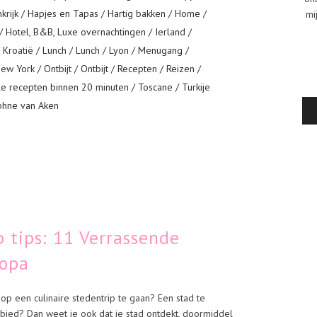
krijk
/
Hapjes en Tapas
/
Hartig bakken
/
Home
/
mi
/
Hotel, B&B, Luxe overnachtingen
/
Ierland
/
/
Kroatië
/
Lunch
/
Lunch
/
Lyon
/
Menugang
/
ew York
/
Ontbijt
/
Ontbijt
/
Recepten
/
Reizen
/
le recepten binnen 20 minuten
/
Toscane
/
Turkije
phne van Aken
p tips: 11 Verrassende
ropa
p een culinaire stedentrip te gaan? Een stad te
bied? Dan weet je ook dat je stad ontdekt, doormiddel