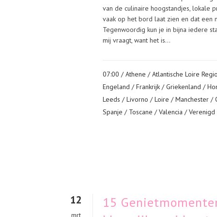
van de culinaire hoogstandjes, lokale 
vaak op het bord laat zien en dat een m
Tegenwoordig kun je in bijna iedere st
mij vraagt, want het is...
07:00 /
Athene
/
Atlantische Loire Regi
Engeland
/
Frankrijk
/
Griekenland
/
Ho
Leeds
/
Livorno
/
Loire
/
Manchester
/
Spanje
/
Toscane
/
Valencia
/
Verenigd 
12
15 Genietmomenten 
mrt