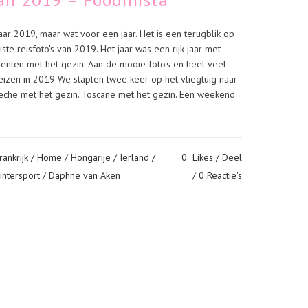
aar 2019, maar wat voor een jaar. Het is een terugblik op
 reisfoto's van 2019. Het jaar was een rijk jaar met
nten met het gezin. Aan de mooie foto's en heel veel
 reizen in 2019 We stapten twee keer op het vliegtuig naar
deche met het gezin. Toscane met het gezin. Een weekend
rankrijk
/
Home
/
Hongarije
/
Ierland
/
0
Likes
Deel
intersport
/ Daphne van Aken
0 Reactie's