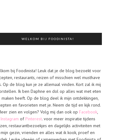
WELKOM BIJ FOODINISTA!
lkom bij Foodinista! Leuk dat je de blog bezoekt voor
cepten, restaurants, reizen of misschien wel musthave
s. Op de blog kun je ze allemaal vinden. Kort zal ik mij
orstellen. Ik ben Daphne en dol op alles wat met eten
e maken heeft. Op de blog deel ik mijn ontdekkingen,
cepten en favorieten met je. Neem de tijd en kijk rond.
eer zien en volgen? Volg mij dan ook op
Facebook
,
Instagram
of
Pinterest
. voor meer inspiratie tijdens
izen, restaurantbezoekjes en dagelijks activiteiten met
mijn gezin, vrienden en alles wat ik kook, proef en
tdek. Leuke ideeën of samenwerken met Foodinista of