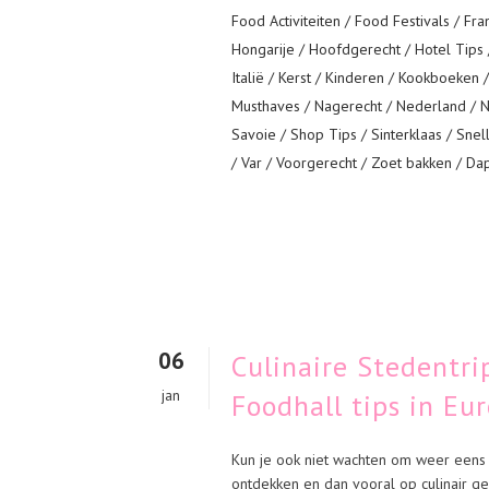
Food Activiteiten
/
Food Festivals
/
Fran
Hongarije
/
Hoofdgerecht
/
Hotel Tips
Italië
/
Kerst
/
Kinderen
/
Kookboeken
Musthaves
/
Nagerecht
/
Nederland
/
N
Savoie
/
Shop Tips
/
Sinterklaas
/
Snel
/
Var
/
Voorgerecht
/
Zoet bakken
/ Da
06
Culinaire Stedentri
jan
Foodhall tips in Eu
Kun je ook niet wachten om weer eens o
ontdekken en dan vooral op culinair ge