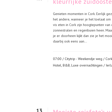
kleurrijke zuidoost
Genieten momenten in Cork. Eerlijk gez
het andere, wanneer je het toelaat om 
vis eten in Cork zijn hoogtepunten van
zonnestralen en regenbuien heen. Maar
je er doorheen kijkt dan zie je het mooi
daarbij ook eens aan...
07:00 /
Citytrip - Weekendje weg
/
Cor
Hotel, B&B, Luxe overnachtingen
/
Ierl
13
Mooiste reisfoto’s 