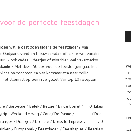
 voor de perfecte feestdagen
idee wat je gaat doen tijdens de feestdagen? Van
r Oudjaarsavond en Nieuwjaarsdag of kun je wel variatie
urlijk ook cadeau ideetjes of misschien wel vakantietips
We
akantie? Met deze 50 tips voor de feestdagen gaat het
re
rklaas bakrecepten en van kerstmarkten naar veilig
tip
et allemaal op een rijtje gezet. Van top 10 recepten
vo
t
re
M
che
/
Barbecue
/
Belek
/
België
/
Bij de borrel
/
0
Likes
tytrip - Weekendje weg
/
Cork
/
De Panne
/
Deel
re
rankjes
/
Drankjes
/
Drenthe
/
Dress to Impress
/
0
rinken
/
Europapark
/
Feestdagen
/
Feesthapjes
/
Reactie's
on