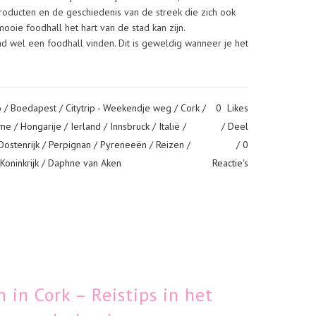
producten en de geschiedenis van de streek die zich ook
ooie foodhall het hart van de stad kan zijn.
ad wel een foodhall vinden. Dit is geweldig wanneer je het
o
/
Boedapest
/
Citytrip - Weekendje weg
/
Cork
/
0
Likes
me
/
Hongarije
/
Ierland
/
Innsbruck
/
Italië
/
Deel
Oostenrijk
/
Perpignan
/
Pyreneeën
/
Reizen
/
0
Koninkrijk
/ Daphne van Aken
Reactie's
in Cork – Reistips in het