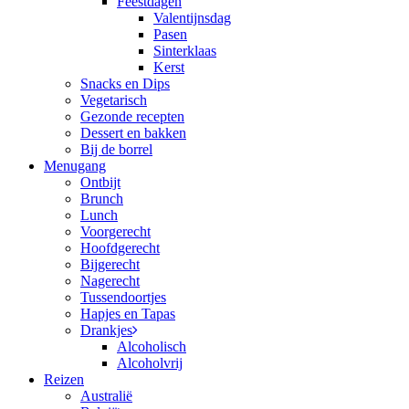
Feestdagen
Valentijnsdag
Pasen
Sinterklaas
Kerst
Snacks en Dips
Vegetarisch
Gezonde recepten
Dessert en bakken
Bij de borrel
Menugang
Ontbijt
Brunch
Lunch
Voorgerecht
Hoofdgerecht
Bijgerecht
Nagerecht
Tussendoortjes
Hapjes en Tapas
Drankjes
Alcoholisch
Alcoholvrij
Reizen
Australië