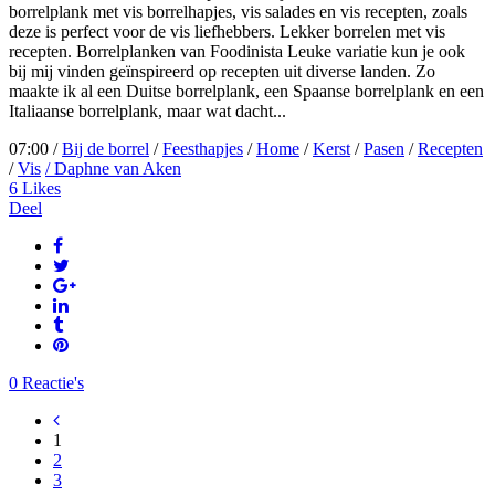
borrelplank met vis borrelhapjes, vis salades en vis recepten, zoals
deze is perfect voor de vis liefhebbers. Lekker borrelen met vis
recepten. Borrelplanken van Foodinista Leuke variatie kun je ook
bij mij vinden geïnspireerd op recepten uit diverse landen. Zo
maakte ik al een Duitse borrelplank, een Spaanse borrelplank en een
Italiaanse borrelplank, maar wat dacht...
07:00 /
Bij de borrel
/
Feesthapjes
/
Home
/
Kerst
/
Pasen
/
Recepten
/
Vis
/ Daphne van Aken
6
Likes
Deel
0 Reactie's
1
2
3