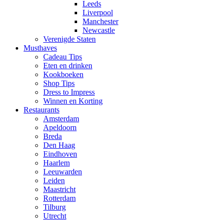
Leeds
Liverpool
Manchester
Newcastle
Verenigde Staten
Musthaves
Cadeau Tips
Eten en drinken
Kookboeken
Shop Tips
Dress to Impress
Winnen en Korting
Restaurants
Amsterdam
Apeldoorn
Breda
Den Haag
Eindhoven
Haarlem
Leeuwarden
Leiden
Maastricht
Rotterdam
Tilburg
Utrecht