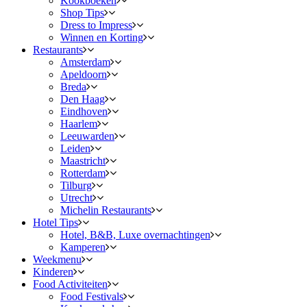
Kookboeken
Shop Tips
Dress to Impress
Winnen en Korting
Restaurants
Amsterdam
Apeldoorn
Breda
Den Haag
Eindhoven
Haarlem
Leeuwarden
Leiden
Maastricht
Rotterdam
Tilburg
Utrecht
Michelin Restaurants
Hotel Tips
Hotel, B&B, Luxe overnachtingen
Kamperen
Weekmenu
Kinderen
Food Activiteiten
Food Festivals