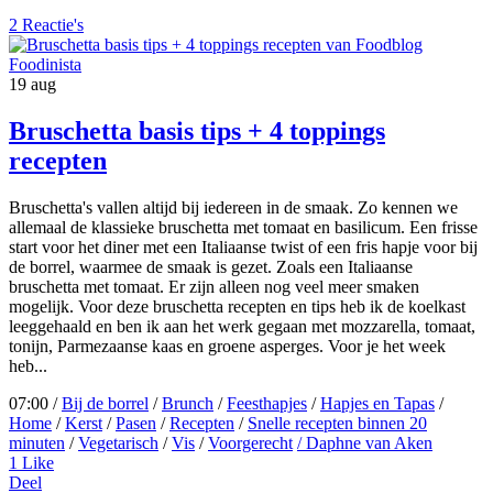
2 Reactie's
19
aug
Bruschetta basis tips + 4 toppings
recepten
Bruschetta's vallen altijd bij iedereen in de smaak. Zo kennen we
allemaal de klassieke bruschetta met tomaat en basilicum. Een frisse
start voor het diner met een Italiaanse twist of een fris hapje voor bij
de borrel, waarmee de smaak is gezet. Zoals een Italiaanse
bruschetta met tomaat. Er zijn alleen nog veel meer smaken
mogelijk. Voor deze bruschetta recepten en tips heb ik de koelkast
leeggehaald en ben ik aan het werk gegaan met mozzarella, tomaat,
tonijn, Parmezaanse kaas en groene asperges. Voor je het week
heb...
07:00 /
Bij de borrel
/
Brunch
/
Feesthapjes
/
Hapjes en Tapas
/
Home
/
Kerst
/
Pasen
/
Recepten
/
Snelle recepten binnen 20
minuten
/
Vegetarisch
/
Vis
/
Voorgerecht
/ Daphne van Aken
1
Like
Deel