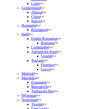
Loire
Griekenland
Athene
Chios
Naxos
Hongarije
Boedapest
Italië
Emilia Romagna
Bologna
Lombardije
Adriatische Kust
Venetië
Toscane
Florence
Lucca
Maleisië
Marokko
Essaouira
Marrakech
Taghazout Bay
Myanmar
Nederland
Twente
Friesland