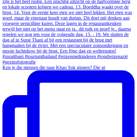
Ken je die mensen die naar Khao Sok gingen? Die gi