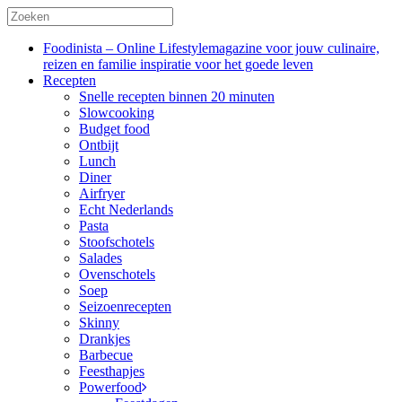
Foodinista – Online Lifestylemagazine voor jouw culinaire,
reizen en familie inspiratie voor het goede leven
Recepten
Snelle recepten binnen 20 minuten
Slowcooking
Budget food
Ontbijt
Lunch
Diner
Airfryer
Echt Nederlands
Pasta
Stoofschotels
Salades
Ovenschotels
Soep
Seizoenrecepten
Skinny
Drankjes
Barbecue
Feesthapjes
Powerfood