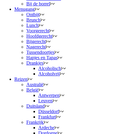
Bij de borrel
Menugang
Ontbijt
Brunch
Lunch
Voorgerecht
Hoofdgerecht
Bijgerecht
Nagerecht
Tussendoortjes
Hapjes en Tapas
Drankjes
Alcoholisch
Alcoholvrij
Reizen
Australië
België
Antwerpen
Leuven
Duitsland
Düsseldorf
Frankfurt
Frankrijk
Ardeche
Dordogne