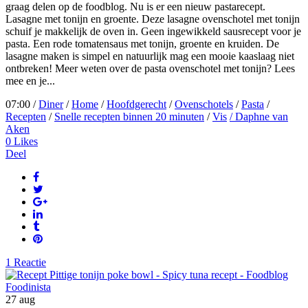
graag delen op de foodblog. Nu is er een nieuw pastarecept.
Lasagne met tonijn en groente. Deze lasagne ovenschotel met tonijn
schuif je makkelijk de oven in. Geen ingewikkeld sausrecept voor je
pasta. Een rode tomatensaus met tonijn, groente en kruiden. De
lasagne maken is simpel en natuurlijk mag een mooie kaaslaag niet
ontbreken! Meer weten over de pasta ovenschotel met tonijn? Lees
mee en je...
07:00 /
Diner
/
Home
/
Hoofdgerecht
/
Ovenschotels
/
Pasta
/
Recepten
/
Snelle recepten binnen 20 minuten
/
Vis
/ Daphne van
Aken
0
Likes
Deel
1 Reactie
27
aug