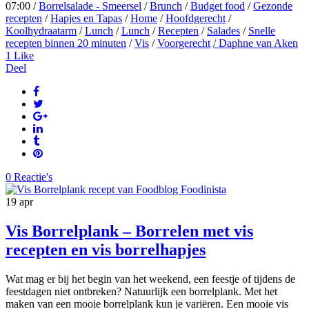
07:00 /
Borrelsalade - Smeersel
/
Brunch
/
Budget food
/
Gezonde
recepten
/
Hapjes en Tapas
/
Home
/
Hoofdgerecht
/
Koolhydraatarm
/
Lunch
/
Lunch
/
Recepten
/
Salades
/
Snelle
recepten binnen 20 minuten
/
Vis
/
Voorgerecht
/ Daphne van Aken
1
Like
Deel
0 Reactie's
19
apr
Vis Borrelplank – Borrelen met vis
recepten en vis borrelhapjes
Wat mag er bij het begin van het weekend, een feestje of tijdens de
feestdagen niet ontbreken? Natuurlijk een borrelplank. Met het
maken van een mooie borrelplank kun je variëren. Een mooie vis