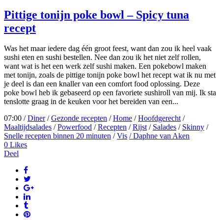
Pittige tonijn poke bowl – Spicy tuna
recept
Was het maar iedere dag één groot feest, want dan zou ik heel vaak
sushi eten en sushi bestellen. Nee dan zou ik het niet zelf rollen,
want wat is het een werk zelf sushi maken. Een pokebowl maken
met tonijn, zoals de pittige tonijn poke bowl het recept wat ik nu met
je deel is dan een knaller van een comfort food oplossing. Deze
poke bowl heb ik gebaseerd op een favoriete sushiroll van mij. Ik sta
tenslotte graag in de keuken voor het bereiden van een...
07:00 /
Diner
/
Gezonde recepten
/
Home
/
Hoofdgerecht
/
Maaltijdsalades
/
Powerfood
/
Recepten
/
Rijst
/
Salades
/
Skinny
/
Snelle recepten binnen 20 minuten
/
Vis
/ Daphne van Aken
0
Likes
Deel