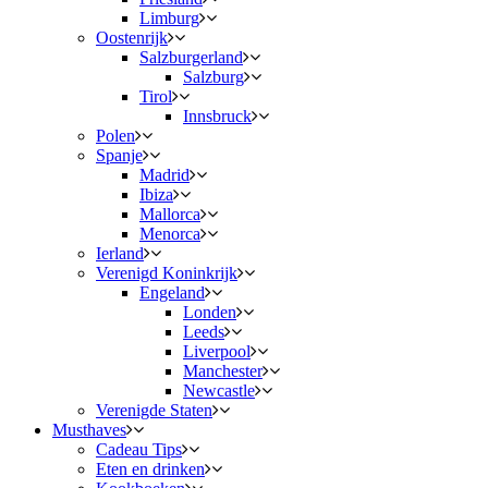
Limburg
Oostenrijk
Salzburgerland
Salzburg
Tirol
Innsbruck
Polen
Spanje
Madrid
Ibiza
Mallorca
Menorca
Ierland
Verenigd Koninkrijk
Engeland
Londen
Leeds
Liverpool
Manchester
Newcastle
Verenigde Staten
Musthaves
Cadeau Tips
Eten en drinken