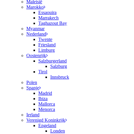
Maleisië
Marokko
Essaouira
Marrakech
Taghazout Bay
Myanmar
Nederland
Twente
Friesland
Limburg
Oostenrijk
Salzburgerland
Salzburg
Tirol
Innsbruck
Polen
Spanje
Madrid
Ibiza
Mallorca
Menorca
Ierland
Verenigd Koninkrijk
Engeland
Londen