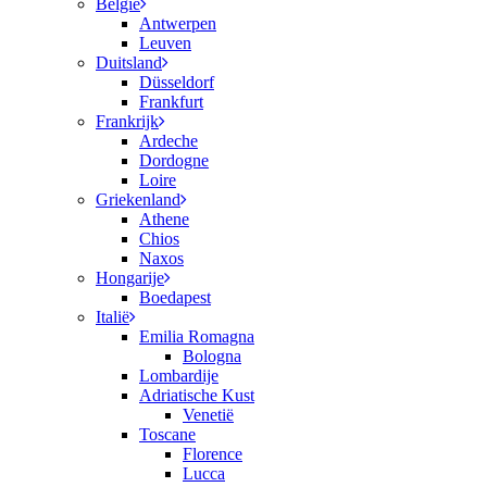
België
Antwerpen
Leuven
Duitsland
Düsseldorf
Frankfurt
Frankrijk
Ardeche
Dordogne
Loire
Griekenland
Athene
Chios
Naxos
Hongarije
Boedapest
Italië
Emilia Romagna
Bologna
Lombardije
Adriatische Kust
Venetië
Toscane
Florence
Lucca