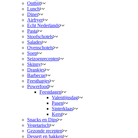
Ontbijt
Lunch
Diner
Airfryer
Echt Nederlands
Pasta
Stoofschotels
Salades
Ovenschotels
Soep
Seizoenrecepten
Skinny
Drankjes
Barbecue
Feesthapjes
Powerfood
Feestdagen
Valentijnsdag
Pasen
Sinterklaas
Kerst
Snacks en Dips
Vegetarisch
Gezonde recepten
Dessert en bakken