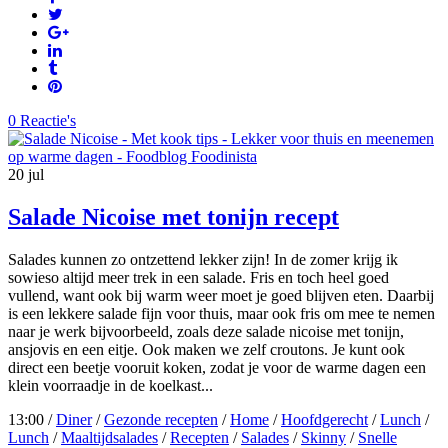
0 Reactie's
20
jul
Salade Nicoise met tonijn recept
Salades kunnen zo ontzettend lekker zijn! In de zomer krijg ik
sowieso altijd meer trek in een salade. Fris en toch heel goed
vullend, want ook bij warm weer moet je goed blijven eten. Daarbij
is een lekkere salade fijn voor thuis, maar ook fris om mee te nemen
naar je werk bijvoorbeeld, zoals deze salade nicoise met tonijn,
ansjovis en een eitje. Ook maken we zelf croutons. Je kunt ook
direct een beetje vooruit koken, zodat je voor de warme dagen een
klein voorraadje in de koelkast...
13:00 /
Diner
/
Gezonde recepten
/
Home
/
Hoofdgerecht
/
Lunch
/
Lunch
/
Maaltijdsalades
/
Recepten
/
Salades
/
Skinny
/
Snelle