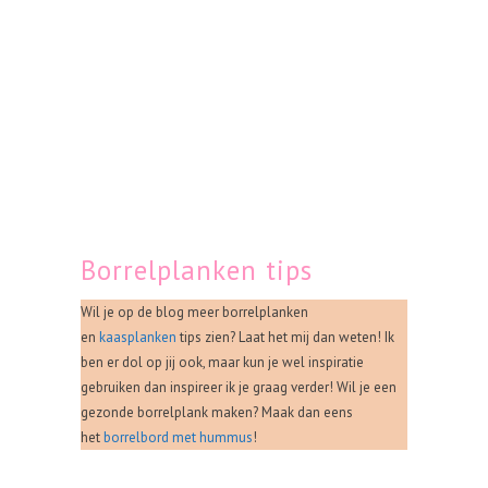
Borrelplanken tips
Wil je op de blog meer borrelplanken
en
kaasplanken
tips zien? Laat het mij dan weten! Ik
ben er dol op jij ook, maar kun je wel inspiratie
gebruiken dan inspireer ik je graag verder! Wil je een
gezonde borrelplank maken? Maak dan eens
het
borrelbord met hummus
!