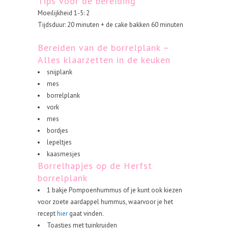
Tips voor de bereiding
Moeilijkheid 1-5: 2
Tijdsduur: 20 minuten + de cake bakken 60 minuten
Bereiden van de borrelplank –
Alles klaarzetten in de keuken
snijplank
mes
borrelplank
vork
mes
bordjes
lepeltjes
kaasmesjes
Borrelhapjes op de Herfst
borrelplank
1 bakje Pompoenhummus of je kunt ook kiezen
voor zoete aardappel hummus, waarvoor je het
recept
hier
gaat vinden.
Toastjes met tuinkruiden