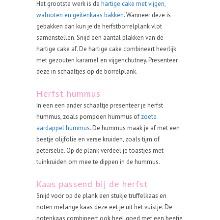
Het grootste werk is de
hartige cake met vijgen,
walnoten en geitenkaas bakken
. Wanneer deze is
gebakken dan kun je de herfstborrelplank vlot
samenstellen. Snijd een aantal plakken van de
hartige cake af. De hartige cake combineert heerlijk
met gezouten karamel en vijgenchutney. Presenteer
deze in schaaltjes op de borrelplank.
Herfst hummus
In een een ander schaaltje presenteer je herfst
hummus, zoals pompoen hummus of
zoete
aardappel hummus
. De hummus maak je af met een
beetje olijfolie en verse kruiden, zoals tijm of
peterselie. Op de plank verdeel je toastjes met
tuinkruiden om mee te dippen in de hummus.
Kaas passend bij de herfst
Snijd voor op de plank een stukje truffelkaas en
noten melange kaas deze eet je uit het vuistje. De
notenkaas combineert ook heel goed met een beetje