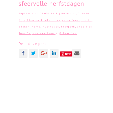
sfeervolle herfstdagen
Geplaatst op 07:00h
in
Bij de borrel
,
Cadeau
Tips
,
Eten en drinken
,
Hapjes en Tapas
,
Hartig
bakken
,
Home
,
Musthaves
,
Recepten
,
Shop Tips
door
Daphne van Aken
0 Reactie's
Deel deze post
Save