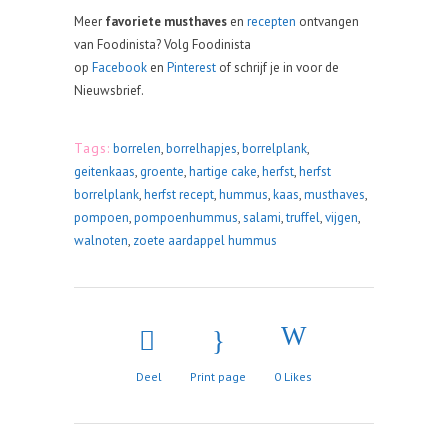
Meer
favoriete musthaves
en
recepten
ontvangen
van Foodinista? Volg Foodinista
op
Facebook
en
Pinterest
of schrijf je in voor de
Nieuwsbrief.
Tags:
borrelen
,
borrelhapjes
,
borrelplank
,
geitenkaas
,
groente
,
hartige cake
,
herfst
,
herfst
borrelplank
,
herfst recept
,
hummus
,
kaas
,
musthaves
,
pompoen
,
pompoenhummus
,
salami
,
truffel
,
vijgen
,
walnoten
,
zoete aardappel hummus
Deel
Print page
0
Likes