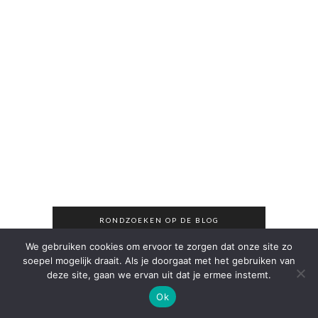
RONDZOEKEN OP DE BLOG
We gebruiken cookies om ervoor te zorgen dat onze site zo
soepel mogelijk draait. Als je doorgaat met het gebruiken van
deze site, gaan we ervan uit dat je ermee instemt.
Ok