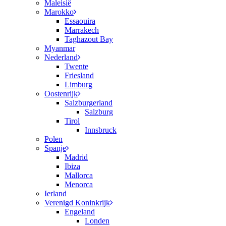
Maleisië
Marokko
Essaouira
Marrakech
Taghazout Bay
Myanmar
Nederland
Twente
Friesland
Limburg
Oostenrijk
Salzburgerland
Salzburg
Tirol
Innsbruck
Polen
Spanje
Madrid
Ibiza
Mallorca
Menorca
Ierland
Verenigd Koninkrijk
Engeland
Londen