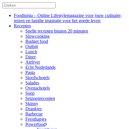
Foodinista – Online Lifestylemagazine voor jouw culinaire,
reizen en familie inspiratie voor het goede leven
Recepten
Snelle recepten binnen 20 minuten
Slowcooking
Budget food
Ontbijt
Lunch
Diner
Airfryer
Echt Nederlands
Pasta
Stoofschotels
Salades
Ovenschotels
Soep
Seizoenrecepten
Skinny
Drankjes
Barbecue
Feesthapjes
Powerfood