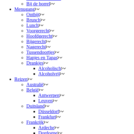
Bij de borrel
Menugang
Ontbijt
Brunch
Lunch
Voorgerecht
Hoofdgerecht
Bijgerecht
Nagerecht
Tussendoortjes
Hapjes en Tapas
Drankjes
Alcoholisch
Alcoholvrij
Reizen
Australië
België
Antwerpen
Leuven
Duitsland
Düsseldorf
Frankfurt
Frankrijk
Ardeche
Dordogne