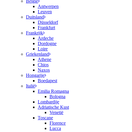
België
Antwerpen
Leuven
Duitsland
Düsseldorf
Frankfurt
Frankrijk
Ardeche
Dordogne
Loire
Griekenland
Athene
Chios
Naxos
Hongarije
Boedapest
Italië
Emilia Romagna
Bologna
Lombardije
Adriatische Kust
Venetië
Toscane
Florence
Lucca