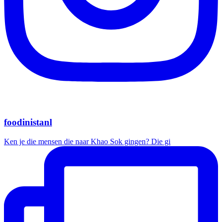
foodinistanl
Ken je die mensen die naar Khao Sok gingen? Die gi