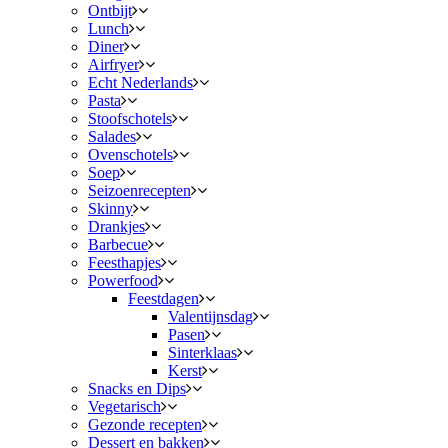
Ontbijt
Lunch
Diner
Airfryer
Echt Nederlands
Pasta
Stoofschotels
Salades
Ovenschotels
Soep
Seizoenrecepten
Skinny
Drankjes
Barbecue
Feesthapjes
Powerfood
Feestdagen
Valentijnsdag
Pasen
Sinterklaas
Kerst
Snacks en Dips
Vegetarisch
Gezonde recepten
Dessert en bakken