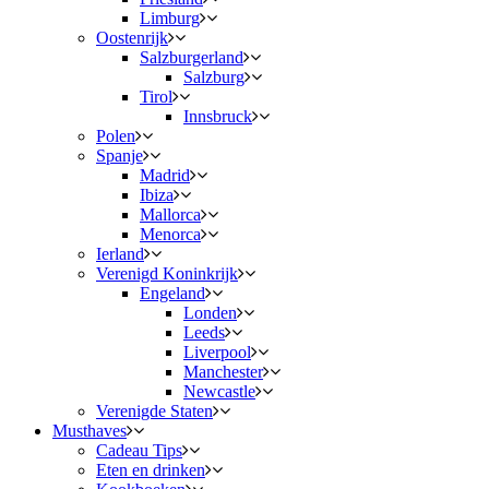
Limburg
Oostenrijk
Salzburgerland
Salzburg
Tirol
Innsbruck
Polen
Spanje
Madrid
Ibiza
Mallorca
Menorca
Ierland
Verenigd Koninkrijk
Engeland
Londen
Leeds
Liverpool
Manchester
Newcastle
Verenigde Staten
Musthaves
Cadeau Tips
Eten en drinken