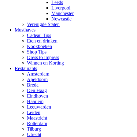
Leeds
Liverpool
Manchester
Newcastle
Verenigde Staten
Musthaves
Cadeau Tips
Eten en drinken
Kookboeken
Shop Tips
Dress to Impress
Winnen en Korting
Restaurants
Amsterdam
Apeldoorn
Breda
Den Haag
Eindhoven
Haarlem
Leeuwarden
Leiden
Maastricht
Rotterdam
Tilburg
Utrecht