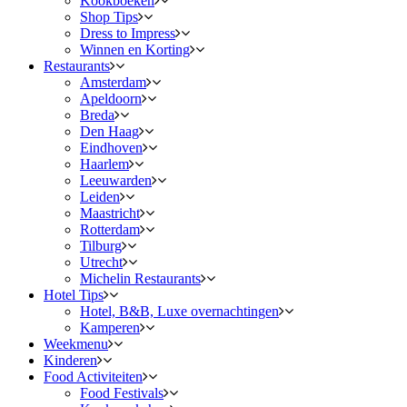
Kookboeken
Shop Tips
Dress to Impress
Winnen en Korting
Restaurants
Amsterdam
Apeldoorn
Breda
Den Haag
Eindhoven
Haarlem
Leeuwarden
Leiden
Maastricht
Rotterdam
Tilburg
Utrecht
Michelin Restaurants
Hotel Tips
Hotel, B&B, Luxe overnachtingen
Kamperen
Weekmenu
Kinderen
Food Activiteiten
Food Festivals