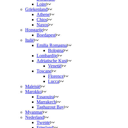
Loire
Griekenland
Athene
Chios
Naxos
Hongarije
Boedapest
Italië
Emilia Romagna
Bologna
Lombardije
Adriatische Kust
Venetië
Toscane
Florence
Lucca
Maleisië
Marokko
Essaouira
Marrakech
Taghazout Bay
Myanmar
Nederland
Twente
Friesland