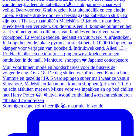
Sommigen dagen zijn heerlijk 🥰, maar niet bijzonde