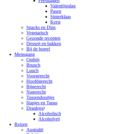
Feestdagen
Valentijnsdag
Pasen
Sinterklaas
Kerst
Snacks en Dips
Vegetarisch
Gezonde recepten
Dessert en bakken
Bij de borrel
Menugang
Ontbijt
Brunch
Lunch
Voorgerecht
Hoofdgerecht
Bijgerecht
Nagerecht
Tussendoortjes
Hapjes en Tapas
Drankjes
Alcoholisch
Alcoholvrij
Reizen
Australië