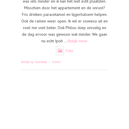
was iets minder en ik kan het niet echt plaatsten.
Misschien door het appartement en de onrust?
Fris drinken, paracetamol en tijgerbalsem helpen.
Ook de ramen weer open. Ik wil er sowieso uit en
voel me snel beter. Ook Philou sliep onrustig en
de dag ervoor was gewoon wat minder. We gaan
nu echt Ipoh
...
Bekijk meer
Foto
·
Bekijk op Facebook
Delen