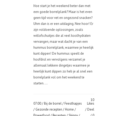
Hoe start je het weekend beter dan met
een goede borrelplank? Maar is het even
geen tijd voor vet en ongezond snacken?
Uhm dan is er een uitdaging. Nee hoor! Er
zijn voldoende oplossingen, zoals
witlofschuitjes die al veel koolhydraten
vervangen, maar wat dacht je van een
hummus borrelplank, waarmee je heerlijk
kunt dippen! De hummus speelt de
hoofdrol en vervolgens verzamel je
allemaal lekkere dingetjes waarmee je
heerlijk kunt dippen zo heb je al snel een
borrelplank vol om het weekend te
starten. ...
10
07:00 /
Bij de borrel
/
Feesthapjes
Likes
/
Gezonde recepten
/
Home
/
Deel
Powerfood
/
Recepten
/
Skinny
/
0