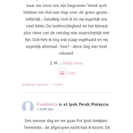
waar we onze reis zijn begonnen. Vanuit Ipoh
hebben we vlot een stap over de grens gezet, -
letterlijk -. Gelukkig voel ik en wij eigenlijk ons
veel beter. De luchtvochtigheid en het klimaat
plus ritme van de reisdag was waarschijnlijk niet
fijn. Ook heb ik nog wat slaap ingehaald en wij
eigenlijk allemaal - hoe? - deze dag was heel
relaxed.
1. W
...
Bekijk meer
Foto
·
Bekijk op Facebook
Delen
Foodinista
is at Ipoh, Perak, Malaysia.
1 week ago
Een nieuwe dag en we gaan fris Ipoh bekijken.
Tenminste.. de afgelopen nacht had ik koorts. Dit