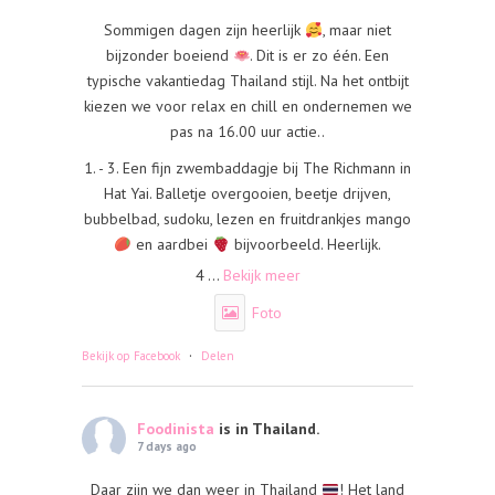
Sommigen dagen zijn heerlijk
, maar niet
bijzonder boeiend
. Dit is er zo één. Een
typische vakantiedag Thailand stijl. Na het ontbijt
kiezen we voor relax en chill en ondernemen we
pas na 16.00 uur actie..
1. - 3. Een fijn zwembaddagje bij The Richmann in
Hat Yai. Balletje overgooien, beetje drijven,
bubbelbad, sudoku, lezen en fruitdrankjes mango
en aardbei
bijvoorbeeld. Heerlijk.
4
...
Bekijk meer
Foto
·
Bekijk op Facebook
Delen
Foodinista
is in Thailand.
7 days ago
Daar zijn we dan weer in Thailand
! Het land