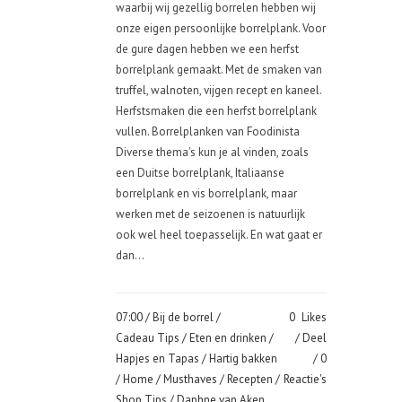
waarbij wij gezellig borrelen hebben wij
onze eigen persoonlijke borrelplank. Voor
de gure dagen hebben we een herfst
borrelplank gemaakt. Met de smaken van
truffel, walnoten, vijgen recept en kaneel.
Herfstsmaken die een herfst borrelplank
vullen. Borrelplanken van Foodinista
Diverse thema's kun je al vinden, zoals
een Duitse borrelplank, Italiaanse
borrelplank en vis borrelplank, maar
werken met de seizoenen is natuurlijk
ook wel heel toepasselijk. En wat gaat er
dan...
07:00 /
Bij de borrel
/
0
Likes
Cadeau Tips
/
Eten en drinken
/
Deel
Hapjes en Tapas
/
Hartig bakken
0
/
Home
/
Musthaves
/
Recepten
/
Reactie's
Shop Tips
/ Daphne van Aken