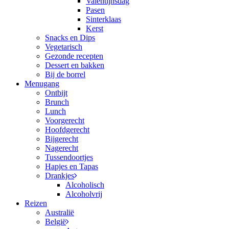
Valentijnsdag
Pasen
Sinterklaas
Kerst
Snacks en Dips
Vegetarisch
Gezonde recepten
Dessert en bakken
Bij de borrel
Menugang
Ontbijt
Brunch
Lunch
Voorgerecht
Hoofdgerecht
Bijgerecht
Nagerecht
Tussendoortjes
Hapjes en Tapas
Drankjes
Alcoholisch
Alcoholvrij
Reizen
Australië
België