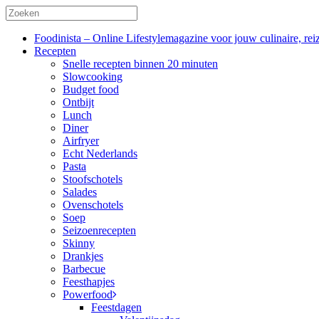
Foodinista – Online Lifestylemagazine voor jouw culinaire, reiz
Recepten
Snelle recepten binnen 20 minuten
Slowcooking
Budget food
Ontbijt
Lunch
Diner
Airfryer
Echt Nederlands
Pasta
Stoofschotels
Salades
Ovenschotels
Soep
Seizoenrecepten
Skinny
Drankjes
Barbecue
Feesthapjes
Powerfood
Feestdagen