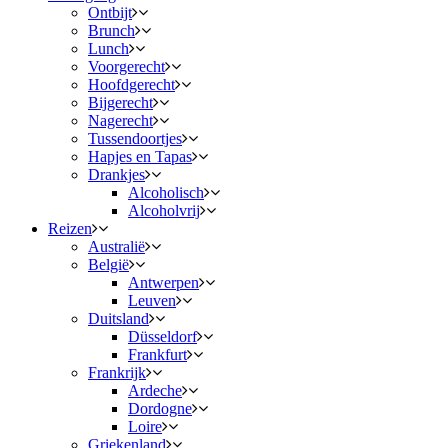
Ontbijt
Brunch
Lunch
Voorgerecht
Hoofdgerecht
Bijgerecht
Nagerecht
Tussendoortjes
Hapjes en Tapas
Drankjes
Alcoholisch
Alcoholvrij
Reizen
Australië
België
Antwerpen
Leuven
Duitsland
Düsseldorf
Frankfurt
Frankrijk
Ardeche
Dordogne
Loire
Griekenland