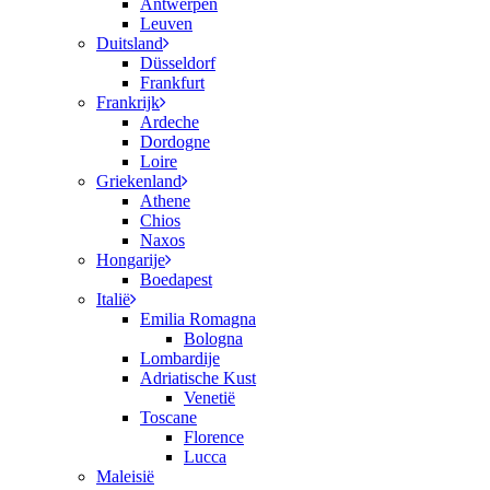
Antwerpen
Leuven
Duitsland
Düsseldorf
Frankfurt
Frankrijk
Ardeche
Dordogne
Loire
Griekenland
Athene
Chios
Naxos
Hongarije
Boedapest
Italië
Emilia Romagna
Bologna
Lombardije
Adriatische Kust
Venetië
Toscane
Florence
Lucca
Maleisië