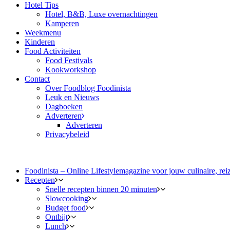
Hotel Tips
Hotel, B&B, Luxe overnachtingen
Kamperen
Weekmenu
Kinderen
Food Activiteiten
Food Festivals
Kookworkshop
Contact
Over Foodblog Foodinista
Leuk en Nieuws
Dagboeken
Adverteren
Adverteren
Privacybeleid
Foodinista – Online Lifestylemagazine voor jouw culinaire, reiz
Recepten
Snelle recepten binnen 20 minuten
Slowcooking
Budget food
Ontbijt
Lunch