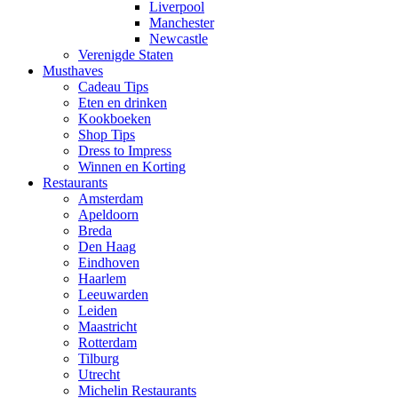
Liverpool
Manchester
Newcastle
Verenigde Staten
Musthaves
Cadeau Tips
Eten en drinken
Kookboeken
Shop Tips
Dress to Impress
Winnen en Korting
Restaurants
Amsterdam
Apeldoorn
Breda
Den Haag
Eindhoven
Haarlem
Leeuwarden
Leiden
Maastricht
Rotterdam
Tilburg
Utrecht
Michelin Restaurants