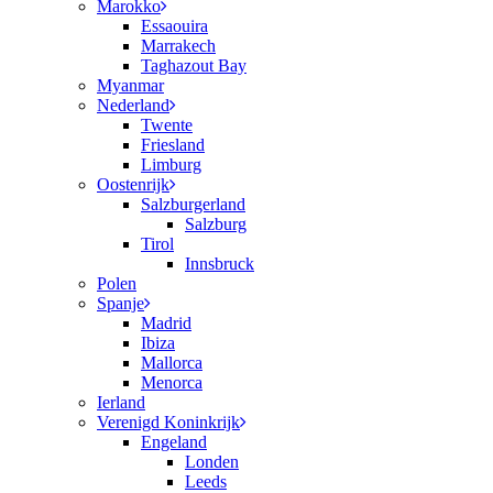
Marokko
Essaouira
Marrakech
Taghazout Bay
Myanmar
Nederland
Twente
Friesland
Limburg
Oostenrijk
Salzburgerland
Salzburg
Tirol
Innsbruck
Polen
Spanje
Madrid
Ibiza
Mallorca
Menorca
Ierland
Verenigd Koninkrijk
Engeland
Londen
Leeds