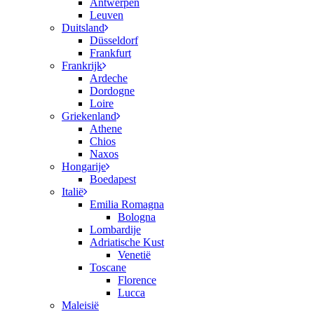
Antwerpen
Leuven
Duitsland
Düsseldorf
Frankfurt
Frankrijk
Ardeche
Dordogne
Loire
Griekenland
Athene
Chios
Naxos
Hongarije
Boedapest
Italië
Emilia Romagna
Bologna
Lombardije
Adriatische Kust
Venetië
Toscane
Florence
Lucca
Maleisië