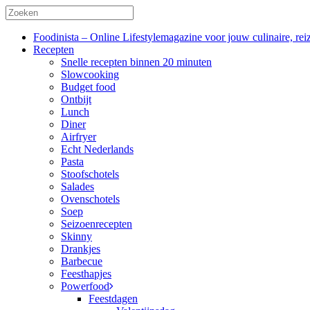
Foodinista – Online Lifestylemagazine voor jouw culinaire, reiz
Recepten
Snelle recepten binnen 20 minuten
Slowcooking
Budget food
Ontbijt
Lunch
Diner
Airfryer
Echt Nederlands
Pasta
Stoofschotels
Salades
Ovenschotels
Soep
Seizoenrecepten
Skinny
Drankjes
Barbecue
Feesthapjes
Powerfood
Feestdagen