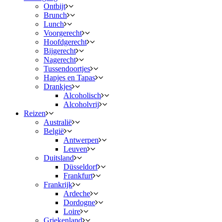
Ontbijt
Brunch
Lunch
Voorgerecht
Hoofdgerecht
Bijgerecht
Nagerecht
Tussendoortjes
Hapjes en Tapas
Drankjes
Alcoholisch
Alcoholvrij
Reizen
Australië
België
Antwerpen
Leuven
Duitsland
Düsseldorf
Frankfurt
Frankrijk
Ardeche
Dordogne
Loire
Griekenland