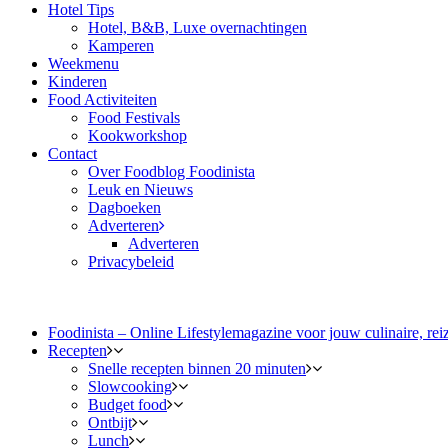
Hotel Tips
Hotel, B&B, Luxe overnachtingen
Kamperen
Weekmenu
Kinderen
Food Activiteiten
Food Festivals
Kookworkshop
Contact
Over Foodblog Foodinista
Leuk en Nieuws
Dagboeken
Adverteren
Adverteren
Privacybeleid
Foodinista – Online Lifestylemagazine voor jouw culinaire, reiz
Recepten
Snelle recepten binnen 20 minuten
Slowcooking
Budget food
Ontbijt
Lunch