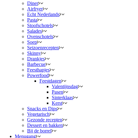
Diner
Airfryer
Echt Nederlands
Pasta
Stoofschotels
Salades
Ovenschotels
Soep
Seizoenrecepten
Skinny
Drankjes
Barbecue
Feesthapjes
Powerfood
Feestdagen
Valentijnsdag
Pasen
Sinterklaas
Kerst
Snacks en Dips
Vegetarisch
Gezonde recepten
Dessert en bakken
Bij de borrel
Menugang