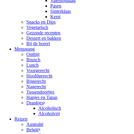
Valentijnsdag
Pasen
Sinterklaas
Kerst
Snacks en Dips
Vegetarisch
Gezonde recepten
Dessert en bakken
Bij de borrel
Menugang
Ontbijt
Brunch
Lunch
Voorgerecht
Hoofdgerecht
Bijgerecht
Nagerecht
Tussendoortjes
Hapjes en Tapas
Drankjes
Alcoholisch
Alcoholvrij
Reizen
Australië
België