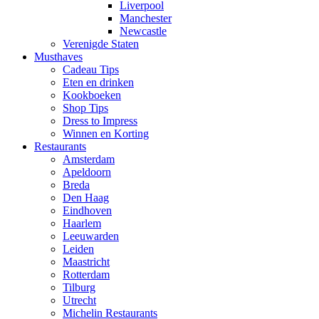
Liverpool
Manchester
Newcastle
Verenigde Staten
Musthaves
Cadeau Tips
Eten en drinken
Kookboeken
Shop Tips
Dress to Impress
Winnen en Korting
Restaurants
Amsterdam
Apeldoorn
Breda
Den Haag
Eindhoven
Haarlem
Leeuwarden
Leiden
Maastricht
Rotterdam
Tilburg
Utrecht
Michelin Restaurants