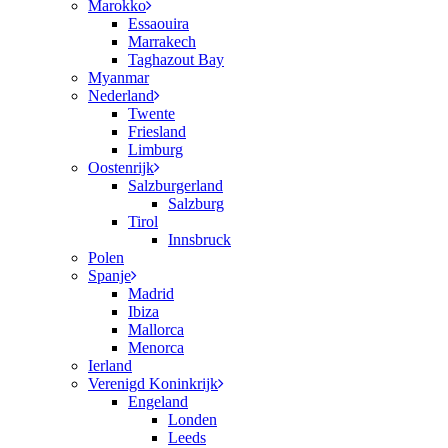
Marokko
Essaouira
Marrakech
Taghazout Bay
Myanmar
Nederland
Twente
Friesland
Limburg
Oostenrijk
Salzburgerland
Salzburg
Tirol
Innsbruck
Polen
Spanje
Madrid
Ibiza
Mallorca
Menorca
Ierland
Verenigd Koninkrijk
Engeland
Londen
Leeds