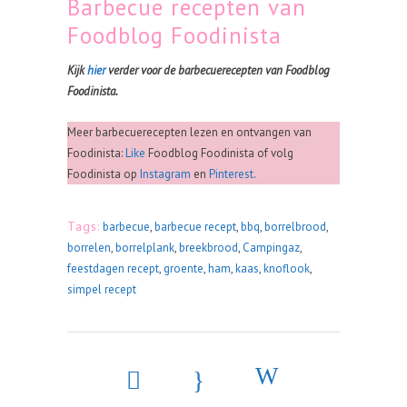
Barbecue recepten van
Foodblog Foodinista
Kijk
hier
verder voor de barbecuerecepten van Foodblog
Foodinista.
Meer barbecuerecepten lezen en ontvangen van
Foodinista:
Like
Foodblog Foodinista of volg
Foodinista op
Instagram
en
Pinterest
.
Tags:
barbecue
,
barbecue recept
,
bbq
,
borrelbrood
,
borrelen
,
borrelplank
,
breekbrood
,
Campingaz
,
feestdagen recept
,
groente
,
ham
,
kaas
,
knoflook
,
simpel recept