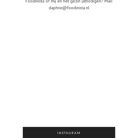
Foodinista of mij en het gezin uitnodigen? Mail:
daphne@foodinista.nl
INSTAGRAM