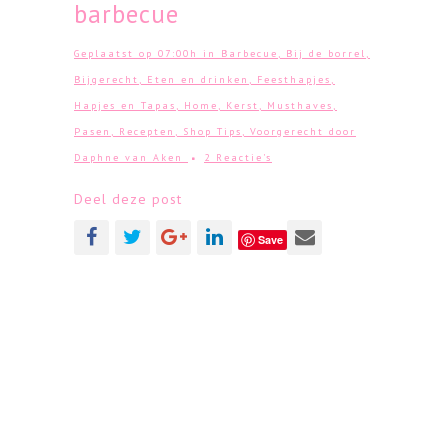
barbecue
Geplaatst op 07:00h
in
Barbecue
,
Bij de borrel
,
Bijgerecht
,
Eten en drinken
,
Feesthapjes
,
Hapjes en Tapas
,
Home
,
Kerst
,
Musthaves
,
Pasen
,
Recepten
,
Shop Tips
,
Voorgerecht
door
Daphne van Aken
2 Reactie's
Deel deze post
Save