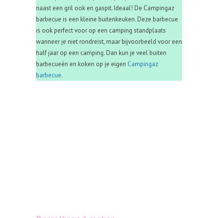
naast een gril ook en gaspit. Ideaal! De Campingaz
barbecue is een kleine buitenkeuken. Deze barbecue
is ook perfect voor op een camping standplaats
wanneer je niet rondreist, maar bijvoorbeeld voor een
half jaar op een camping. Dan kun je veel buiten
barbecueën en koken op je eigen
Campingaz
barbecue
.