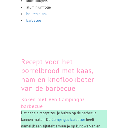
knoflookpers
aluminiumfolie
houten plank
barbecue
Recept voor het
borrelbrood met kaas,
ham en knoflookboter
van de barbecue
Koken met een Campingaz
barbecue
Het gehele recept zou je buiten op de barbecue
kunnen maken. De
Campingaz barbecue
heeft
namelijk een zijtafeltje waar je op kunt werken en