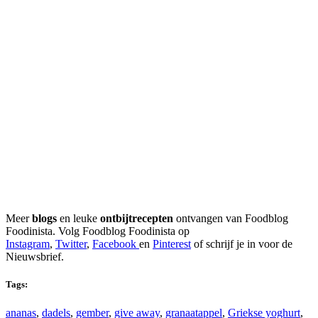
Meer
blogs
en leuke
ontbijtrecepten
ontvangen van Foodblog
Foodinista. Volg Foodblog Foodinista op
Instagram
,
Twitter
,
Facebook
en
Pinterest
of schrijf je in voor de
Nieuwsbrief.
Tags:
ananas
,
dadels
,
gember
,
give away
,
granaatappel
,
Griekse yoghurt
,