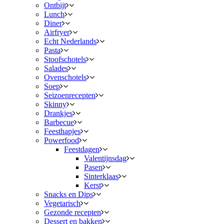
Ontbijt
Lunch
Diner
Airfryer
Echt Nederlands
Pasta
Stoofschotels
Salades
Ovenschotels
Soep
Seizoenrecepten
Skinny
Drankjes
Barbecue
Feesthapjes
Powerfood
Feestdagen
Valentijnsdag
Pasen
Sinterklaas
Kerst
Snacks en Dips
Vegetarisch
Gezonde recepten
Dessert en bakken