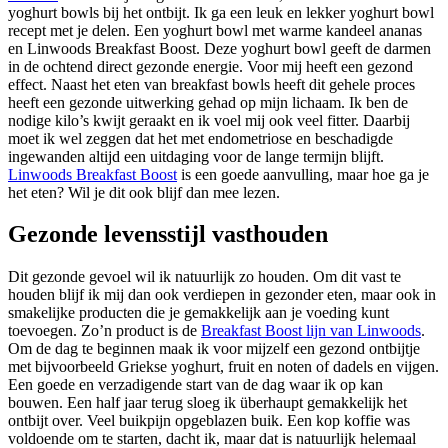
yoghurt bowls bij het ontbijt. Ik ga een leuk en lekker yoghurt bowl
recept met je delen. Een yoghurt bowl met warme kandeel ananas
en Linwoods Breakfast Boost. Deze yoghurt bowl geeft de darmen
in de ochtend direct gezonde energie. Voor mij heeft een gezond
effect. Naast het eten van breakfast bowls heeft dit gehele proces
heeft een gezonde uitwerking gehad op mijn lichaam. Ik ben de
nodige kilo’s kwijt geraakt en ik voel mij ook veel fitter. Daarbij
moet ik wel zeggen dat het met endometriose en beschadigde
ingewanden altijd een uitdaging voor de lange termijn blijft.
Linwoods Breakfast Boost
is een goede aanvulling, maar hoe ga je
het eten? Wil je dit ook blijf dan mee lezen.
Gezonde levensstijl vasthouden
Dit gezonde gevoel wil ik natuurlijk zo houden. Om dit vast te
houden blijf ik mij dan ook verdiepen in gezonder eten, maar ook in
smakelijke producten die je gemakkelijk aan je voeding kunt
toevoegen. Zo’n product is de
Breakfast Boost lijn van Linwoods
.
Om de dag te beginnen maak ik voor mijzelf een gezond ontbijtje
met bijvoorbeeld Griekse yoghurt, fruit en noten of dadels en vijgen.
Een goede en verzadigende start van de dag waar ik op kan
bouwen. Een half jaar terug sloeg ik überhaupt gemakkelijk het
ontbijt over. Veel buikpijn opgeblazen buik. Een kop koffie was
voldoende om te starten, dacht ik, maar dat is natuurlijk helemaal