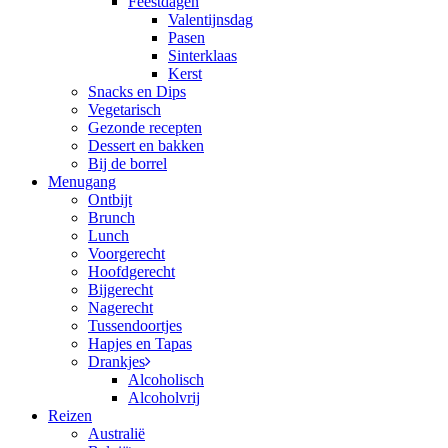
Feestdagen
Valentijnsdag
Pasen
Sinterklaas
Kerst
Snacks en Dips
Vegetarisch
Gezonde recepten
Dessert en bakken
Bij de borrel
Menugang
Ontbijt
Brunch
Lunch
Voorgerecht
Hoofdgerecht
Bijgerecht
Nagerecht
Tussendoortjes
Hapjes en Tapas
Drankjes
Alcoholisch
Alcoholvrij
Reizen
Australië