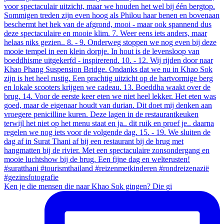
Ken je die mensen die naar Khao Sok gingen? Die gi