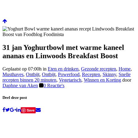
31 jan
Yoghurtbowl met warme kaneel
ananas en Linwoods Breakfast Boost
Geplaatst op 07:00h
in
Eten en drinken
,
Gezonde recepten
,
Home
,
Musthaves
,
Ontbijt
,
Ontbijt
,
Powerfood
,
Recepten
,
Skinny
,
Snelle
recepten binnen 20 minuten
,
Vegetarisch
,
Winnen en Korting
door
Daphne van Aken
0 Reactie's
Deel deze post
Save