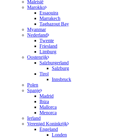
Maleisië
Marokko
Essaouira
Marrakech
Taghazout Bay
Myanmar
Nederland
Twente
Friesland
Limburg
Oostenrijk
Salzburgerland
Salzburg
Tirol
Innsbruck
Polen
Spanje
Madrid
Ibiza
Mallorca
Menorca
Ierland
Verenigd Koninkrijk
Engeland
Londen