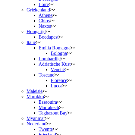
Loire
Griekenland
Athene
Chios
Naxos
Hongarije
Boedapest
Italië
Emilia Romagna
Bologna
Lombardije
Adriatische Kust
Venetië
Toscane
Florence
Lucca
Maleisië
Marokko
Essaouira
Marrakech
Taghazout Bay
Myanmar
Nederland
Twente
Friesland