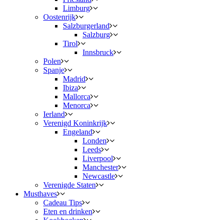
Limburg
Oostenrijk
Salzburgerland
Salzburg
Tirol
Innsbruck
Polen
Spanje
Madrid
Ibiza
Mallorca
Menorca
Ierland
Verenigd Koninkrijk
Engeland
Londen
Leeds
Liverpool
Manchester
Newcastle
Verenigde Staten
Musthaves
Cadeau Tips
Eten en drinken