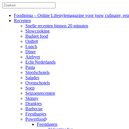
Foodinista – Online Lifestylemagazine voor jouw culinaire, reiz
Recepten
Snelle recepten binnen 20 minuten
Slowcooking
Budget food
Ontbijt
Lunch
Diner
Airfryer
Echt Nederlands
Pasta
Stoofschotels
Salades
Ovenschotels
Soep
Seizoenrecepten
Skinny
Drankjes
Barbecue
Feesthapjes
Powerfood
Feestdagen