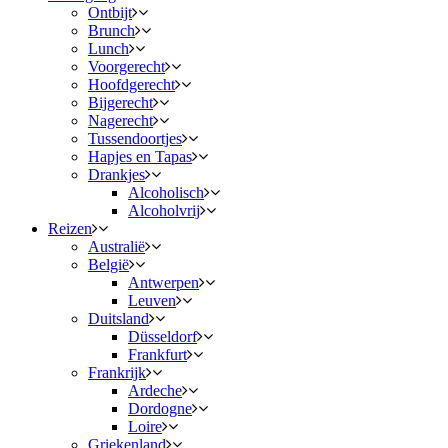
Ontbijt
Brunch
Lunch
Voorgerecht
Hoofdgerecht
Bijgerecht
Nagerecht
Tussendoortjes
Hapjes en Tapas
Drankjes
Alcoholisch
Alcoholvrij
Reizen
Australië
België
Antwerpen
Leuven
Duitsland
Düsseldorf
Frankfurt
Frankrijk
Ardeche
Dordogne
Loire
Griekenland