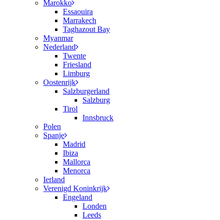
Marokko
Essaouira
Marrakech
Taghazout Bay
Myanmar
Nederland
Twente
Friesland
Limburg
Oostenrijk
Salzburgerland
Salzburg
Tirol
Innsbruck
Polen
Spanje
Madrid
Ibiza
Mallorca
Menorca
Ierland
Verenigd Koninkrijk
Engeland
Londen
Leeds