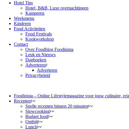
Hotel Tips
Hotel, B&B, Luxe overnachtingen
Kamperen
Weekmenu
Kinderen
Food Activiteiten
Food Festivals
Kookworkshop
Contact
Over Foodblog Foodinista
Leuk en Nieuws
Dagboeken
Adverteren
Adverteren
Privacybeleid
Foodinista – Online Lifestylemagazine voor jouw culinaire, reiz
Recepten
Snelle recepten binnen 20 minuten
Slowcooking
Budget food
Ontbijt
Lunch