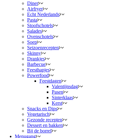
Diner
Airfryer
Echt Nederlands
Pasta
Stoofschotels
Salades
Ovenschotels
Soep
Seizoenrecepten
Skinny
Drankjes
Barbecue
Feesthapjes
Powerfood
Feestdagen
Valentijnsdag
Pasen
Sinterklaas
Kerst
Snacks en Dips
Vegetarisch
Gezonde recepten
Dessert en bakken
Bij de borrel
Menugang