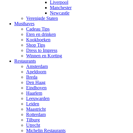
Liverpool
Manchester
Newcastle
Verenigde Staten
Musthaves
Cadeau Tips
Eten en drinken
Kookboeken
Shop Tips
Dress to Impress
Winnen en Korting
Restaurants
Amsterdam
Apeldoorn
Breda
Den Haag
Eindhoven
Haarlem
Leeuwarden
Leiden
Maastricht
Rotterdam
Tilburg
Utrecht
Michelin Restaurants