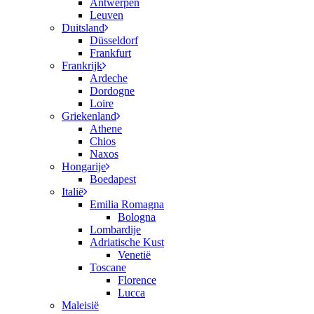
Antwerpen
Leuven
Duitsland
Düsseldorf
Frankfurt
Frankrijk
Ardeche
Dordogne
Loire
Griekenland
Athene
Chios
Naxos
Hongarije
Boedapest
Italië
Emilia Romagna
Bologna
Lombardije
Adriatische Kust
Venetië
Toscane
Florence
Lucca
Maleisië