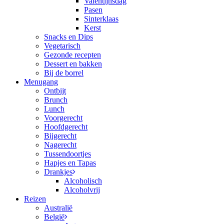
Valentijnsdag
Pasen
Sinterklaas
Kerst
Snacks en Dips
Vegetarisch
Gezonde recepten
Dessert en bakken
Bij de borrel
Menugang
Ontbijt
Brunch
Lunch
Voorgerecht
Hoofdgerecht
Bijgerecht
Nagerecht
Tussendoortjes
Hapjes en Tapas
Drankjes
Alcoholisch
Alcoholvrij
Reizen
Australië
België