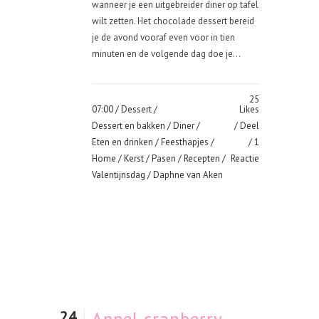
wanneer je een uitgebreider diner op tafel
wilt zetten. Het chocolade dessert bereid
je de avond vooraf even voor in tien
minuten en de volgende dag doe je...
25
07:00 /
Dessert
/
Likes
Dessert en bakken
/
Diner
/
Deel
Eten en drinken
/
Feesthapjes
/
1
Home
/
Kerst
/
Pasen
/
Recepten
/
Reactie
Valentijnsdag
/ Daphne van Aken
24