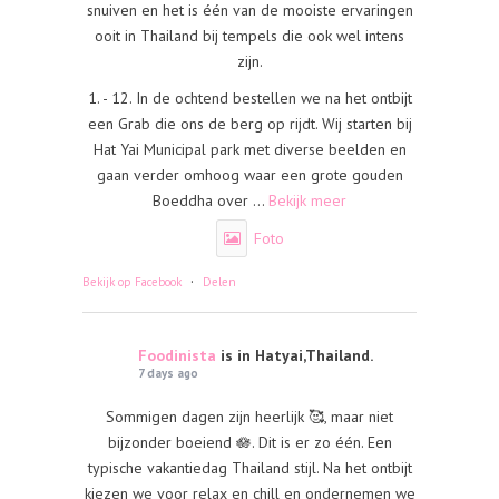
snuiven en het is één van de mooiste ervaringen
ooit in Thailand bij tempels die ook wel intens
zijn.
1. - 12. In de ochtend bestellen we na het ontbijt
een Grab die ons de berg op rijdt. Wij starten bij
Hat Yai Municipal park met diverse beelden en
gaan verder omhoog waar een grote gouden
Boeddha over
...
Bekijk meer
Foto
·
Bekijk op Facebook
Delen
Foodinista
is in Hatyai,Thailand.
7 days ago
Sommigen dagen zijn heerlijk 🥰, maar niet
bijzonder boeiend 🪷. Dit is er zo één. Een
typische vakantiedag Thailand stijl. Na het ontbijt
kiezen we voor relax en chill en ondernemen we