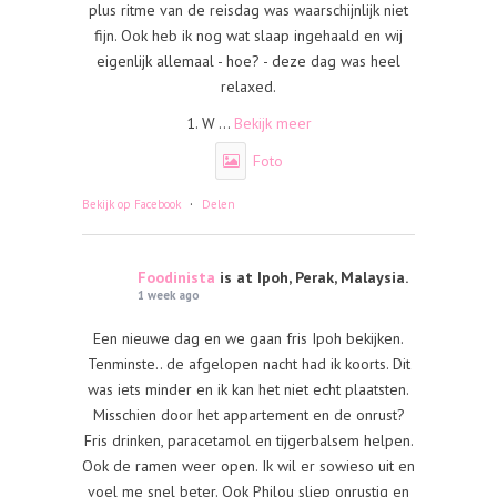
plus ritme van de reisdag was waarschijnlijk niet
fijn. Ook heb ik nog wat slaap ingehaald en wij
eigenlijk allemaal - hoe? - deze dag was heel
relaxed.
1. W
...
Bekijk meer
Foto
·
Bekijk op Facebook
Delen
Foodinista
is at Ipoh, Perak, Malaysia.
1 week ago
Een nieuwe dag en we gaan fris Ipoh bekijken.
Tenminste.. de afgelopen nacht had ik koorts. Dit
was iets minder en ik kan het niet echt plaatsten.
Misschien door het appartement en de onrust?
Fris drinken, paracetamol en tijgerbalsem helpen.
Ook de ramen weer open. Ik wil er sowieso uit en
voel me snel beter. Ook Philou sliep onrustig en