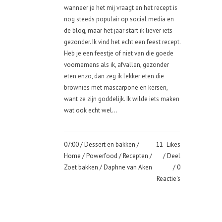
wanneer je het mij vraagt en het recept is
nog steeds populair op social media en
de blog, maar het jaar start ik liever iets
gezonder. Ik vind het echt een feest recept.
Heb je een feestje of niet van die goede
voornemens als ik, afvallen, gezonder
eten enzo, dan zeg ik lekker eten die
brownies met mascarpone en kersen,
want ze zijn goddelijk. Ik wilde iets maken
wat ook echt wel...
07:00 /
Dessert en bakken
/
11
Likes
Home
/
Powerfood
/
Recepten
/
Deel
Zoet bakken
/ Daphne van Aken
0
Reactie's