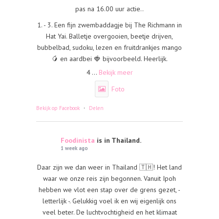
pas na 16.00 uur actie..
1. - 3. Een fijn zwembaddagje bij The Richmann in
Hat Yai. Balletje overgooien, beetje drijven,
bubbelbad, sudoku, lezen en fruitdrankjes mango
🥭 en aardbei 🍓 bijvoorbeeld. Heerlijk.
4
...
Bekijk meer
Foto
·
Bekijk op Facebook
Delen
Foodinista
is in Thailand.
1 week ago
Daar zijn we dan weer in Thailand 🇹🇭! Het land
waar we onze reis zijn begonnen. Vanuit Ipoh
hebben we vlot een stap over de grens gezet, -
letterlijk -. Gelukkig voel ik en wij eigenlijk ons
veel beter. De luchtvochtigheid en het klimaat