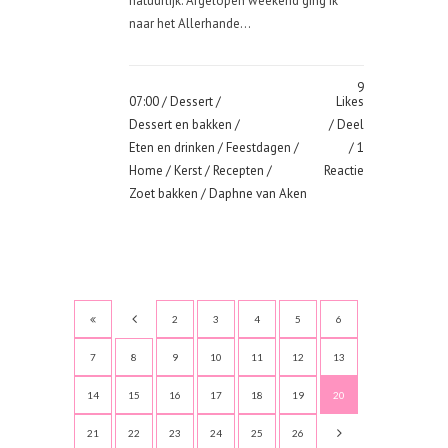
natuurlijk. Afgelopen weekend ging ik
naar het Allerhande...
9
07:00 /
Dessert
/
Likes
Dessert en bakken
/
Deel
Eten en drinken
/
Feestdagen
/
1
Home
/
Kerst
/
Recepten
/
Reactie
Zoet bakken
/ Daphne van Aken
2
3
4
5
6
7
8
9
10
11
12
13
14
15
16
17
18
19
20
21
22
23
24
25
26