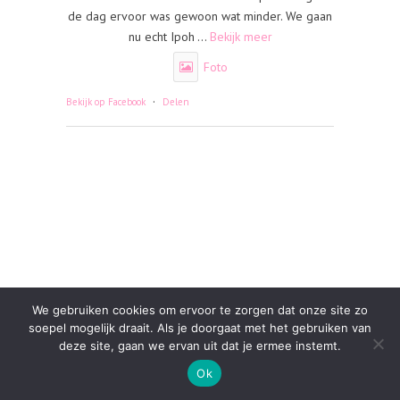
de dag ervoor was gewoon wat minder. We gaan
nu echt Ipoh
...
Bekijk meer
Foto
·
Bekijk op Facebook
Delen
We gebruiken cookies om ervoor te zorgen dat onze site zo
soepel mogelijk draait. Als je doorgaat met het gebruiken van
deze site, gaan we ervan uit dat je ermee instemt.
Ok