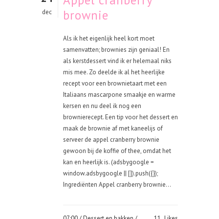
Appel cranberry
brownie
dec
Als ik het eigenlijk heel kort moet
samenvatten; brownies zijn geniaal! En
als kerstdessert vind ik er helemaal niks
mis mee. Zo deelde ik al het heerlijke
recept voor een brownietaart met een
Italiaans mascarpone smaakje en warme
kersen en nu deel ik nog een
brownierecept. Een tip voor het dessert en
maak de brownie af met kaneelijs of
serveer de appel cranberry brownie
gewoon bij de koffie of thee, omdat het
kan en heerlijk is. (adsbygoogle =
window.adsbygoogle || []).push({});
Ingrediënten Appel cranberry brownie...
07:00 /
Dessert en bakken
/
11
Likes