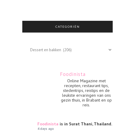
CATEGORIËN
Categoriën
Foodinista
Online Magazine met
recepten, restaurant tips,
stedentrips, reistips en de
leukste ervaringen van ons
gezin thuis, in Brabant en op
reis.
Foodinista
is in Surat Thani, Thailand.
4 days ago