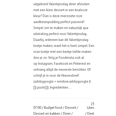
uitgebreid Valentijnsdag diner afsluiten
met een klein dessert in een knalroze
kleur? Dan is deze mierzoete roze
aardbeienpudding perfect passend!
Simpel om te maken en natuurlijk qua
uitstraling perfect voor Valentijnsdag.
Daarbij, iedereen kan dit Valentijnsdag
toetje maken, want het is heel simpel. Een
roze toetje met een beetje liefde maken
doe je zo. Volg je Foodinista ook al
op Instagram, Facebook en Pinterest en
ontvang altijd de nieuwste berichten. Of
schrijf je in voor de Nieuwsbrief.
(adsbygoogle = window.adsbygoogle ||
[]).push({}); Ingrediënten...
23
07:00 /
Budget food
/
Dessert
/
Likes
Dessert en bakken
/
Diner
/
Deel