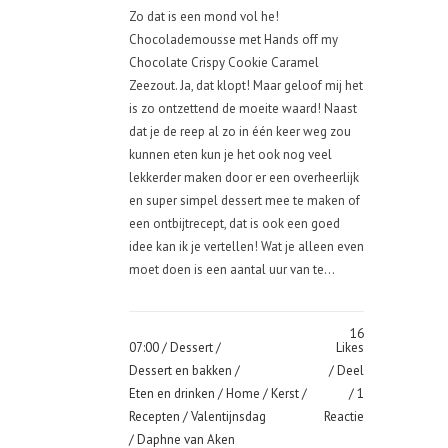
Zo dat is een mond vol he!
Chocolademousse met Hands off my
Chocolate Crispy Cookie Caramel
Zeezout. Ja, dat klopt! Maar geloof mij het
is zo ontzettend de moeite waard! Naast
dat je de reep al zo in één keer weg zou
kunnen eten kun je het ook nog veel
lekkerder maken door er een overheerlijk
en super simpel dessert mee te maken of
een ontbijtrecept, dat is ook een goed
idee kan ik je vertellen! Wat je alleen even
moet doen is een aantal uur van te...
16
07:00 /
Dessert
/
Likes
Dessert en bakken
/
Deel
Eten en drinken
/
Home
/
Kerst
/
1
Recepten
/
Valentijnsdag
Reactie
/ Daphne van Aken