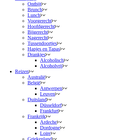
Ontbijt
Brunch
Lunch
Voorgerecht
Hoofdgerecht
Bijgerecht
Nagerecht
Tussendoortjes
Hapjes en Tapas
Drankjes
Alcoholisch
Alcoholvrij
Reizen
Australië
België
Antwerpen
Leuven
Duitsland
Düsseldorf
Frankfurt
Frankrijk
Ardeche
Dordogne
Loire
Griekenland