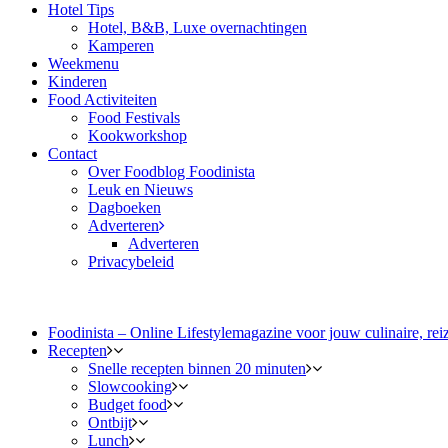
Hotel Tips
Hotel, B&B, Luxe overnachtingen
Kamperen
Weekmenu
Kinderen
Food Activiteiten
Food Festivals
Kookworkshop
Contact
Over Foodblog Foodinista
Leuk en Nieuws
Dagboeken
Adverteren
Adverteren
Privacybeleid
Foodinista – Online Lifestylemagazine voor jouw culinaire, reiz
Recepten
Snelle recepten binnen 20 minuten
Slowcooking
Budget food
Ontbijt
Lunch