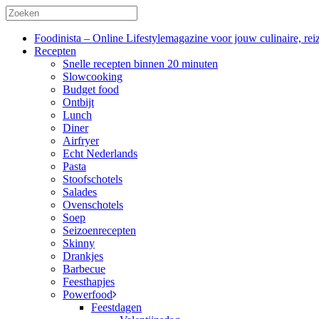
Foodinista – Online Lifestylemagazine voor jouw culinaire, reiz
Recepten
Snelle recepten binnen 20 minuten
Slowcooking
Budget food
Ontbijt
Lunch
Diner
Airfryer
Echt Nederlands
Pasta
Stoofschotels
Salades
Ovenschotels
Soep
Seizoenrecepten
Skinny
Drankjes
Barbecue
Feesthapjes
Powerfood
Feestdagen