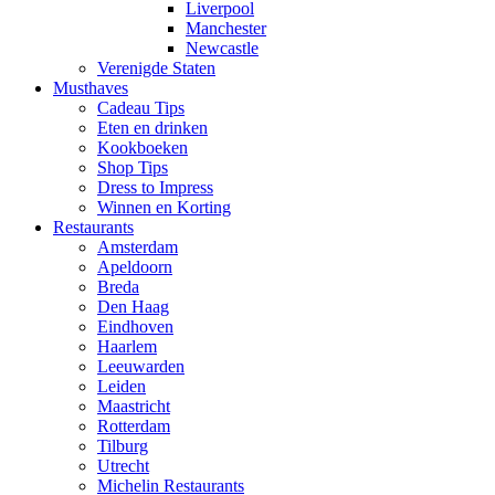
Liverpool
Manchester
Newcastle
Verenigde Staten
Musthaves
Cadeau Tips
Eten en drinken
Kookboeken
Shop Tips
Dress to Impress
Winnen en Korting
Restaurants
Amsterdam
Apeldoorn
Breda
Den Haag
Eindhoven
Haarlem
Leeuwarden
Leiden
Maastricht
Rotterdam
Tilburg
Utrecht
Michelin Restaurants