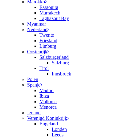
Marokko
Essaouira
Marrakech
Taghazout Bay
Myanmar
Nederland
Twente
Friesland
Limburg
Oostenrijk
Salzburgerland
Salzburg
Tirol
Innsbruck
Polen
Spanje
Madrid
Ibiza
Mallorca
Menorca
Ierland
Verenigd Koninkrijk
Engeland
Londen
Leeds