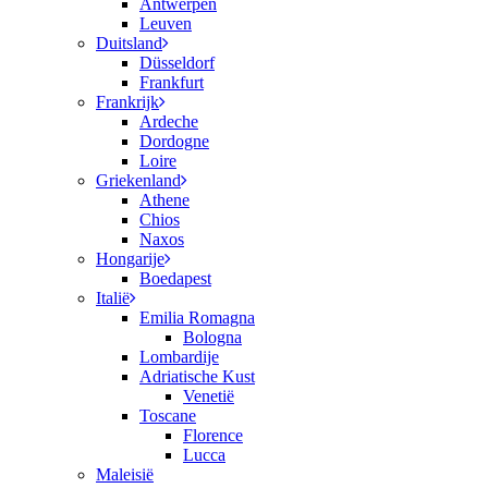
Antwerpen
Leuven
Duitsland
Düsseldorf
Frankfurt
Frankrijk
Ardeche
Dordogne
Loire
Griekenland
Athene
Chios
Naxos
Hongarije
Boedapest
Italië
Emilia Romagna
Bologna
Lombardije
Adriatische Kust
Venetië
Toscane
Florence
Lucca
Maleisië