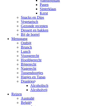
Valentijnsdag
Pasen
Sinterklaas
Kerst
Snacks en Dips
Vegetarisch
Gezonde recepten
Dessert en bakken
Bij de borrel
Menugang
Ontbijt
Brunch
Lunch
Voorgerecht
Hoofdgerecht
Bijgerecht
Nagerecht
Tussendoortjes
Hapjes en Tapas
Drankjes
Alcoholisch
Alcoholvrij
Reizen
Australië
België