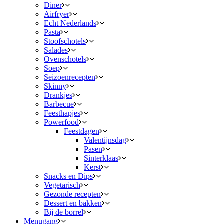
Diner
Airfryer
Echt Nederlands
Pasta
Stoofschotels
Salades
Ovenschotels
Soep
Seizoenrecepten
Skinny
Drankjes
Barbecue
Feesthapjes
Powerfood
Feestdagen
Valentijnsdag
Pasen
Sinterklaas
Kerst
Snacks en Dips
Vegetarisch
Gezonde recepten
Dessert en bakken
Bij de borrel
Menugang