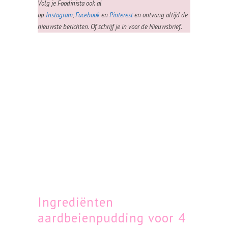
Volg je Foodinista ook al
op
Instagram
,
Facebook
en
Pinterest
en ontvang altijd de
nieuwste berichten. Of schrijf je in voor de Nieuwsbrief.
Ingrediënten
aardbeienpudding voor 4