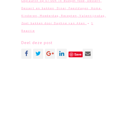
Geplaatst op 07:00h
in
Budget food
,
Dessert
,
Dessert en bakken
,
Diner
,
Feestdagen
,
Home
,
Kinderen
,
Moederdag
,
Recepten
,
Valentijnsdag
,
Zoet bakken
door
Daphne van Aken
1
Reactie
Deel deze post
Save