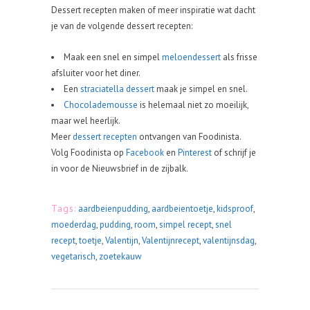
Dessert recepten maken of meer inspiratie wat dacht
je van de volgende dessert recepten:
Maak een snel en simpel
meloendessert
als frisse
afsluiter voor het diner.
Een
straciatella dessert
maak je simpel en snel.
Chocolademousse
is helemaal niet zo moeilijk,
maar wel heerlijk.
Meer
dessert recepten
ontvangen van Foodinista.
Volg Foodinista op
Facebook
en
Pinterest
of schrijf je
in voor de Nieuwsbrief in de zijbalk.
Tags:
aardbeienpudding
,
aardbeientoetje
,
kidsproof
,
moederdag
,
pudding
,
room
,
simpel recept
,
snel
recept
,
toetje
,
Valentijn
,
Valentijnrecept
,
valentijnsdag
,
vegetarisch
,
zoetekauw