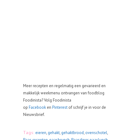
Meer recepten en regelmatig een gevarieerd en
makkelijk weekmenu ontvangen van foodblog
Foodinista? Volg Foodinista
op
Facebook
en
Pinterest
of schrijf je in voor de
Nieuwsbrief.
Tags:
eieren
,
gehakt
,
gehaktbrood
,
ovenschotel
,
Paas recepten
,
paasbrunch
,
Paasdiner
,
paaslunch
,