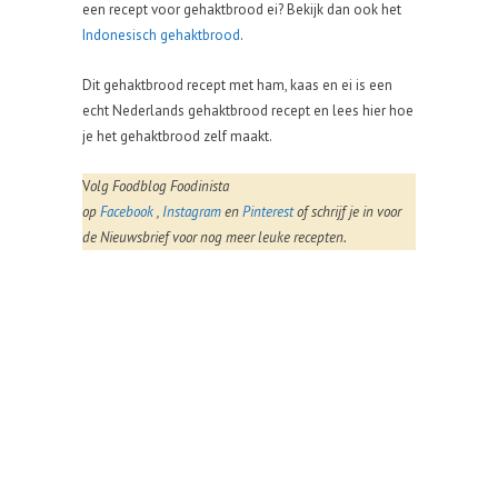
een recept voor gehaktbrood ei? Bekijk dan ook het
Indonesisch gehaktbrood
.
Dit gehaktbrood recept met ham, kaas en ei is een
echt Nederlands gehaktbrood recept en lees hier hoe
je het gehaktbrood zelf maakt.
V
olg Foodblog Foodinista
op
Facebook
,
Instagram
en
Pinterest
of schrijf je in voor
de Nieuwsbrief voor nog meer leuke recepten.