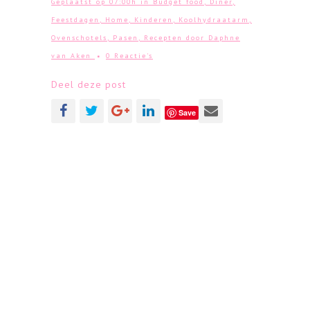
Geplaatst op 07:00h
in
Budget food
,
Diner
,
Feestdagen
,
Home
,
Kinderen
,
Koolhydraatarm
,
Ovenschotels
,
Pasen
,
Recepten
door
Daphne
van Aken
0 Reactie's
Deel deze post
Save