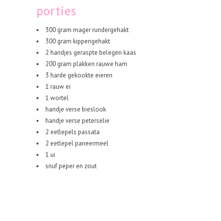
porties
300 gram mager rundergehakt
300 gram kippengehakt
2 handjes geraspte belegen kaas
200 gram plakken rauwe ham
3 harde gekookte eieren
1 rauw ei
1 wortel
handje verse bieslook
handje verse peterselie
2 eetlepels passata
2 eetlepel paneermeel
1 ui
snuf peper en zout