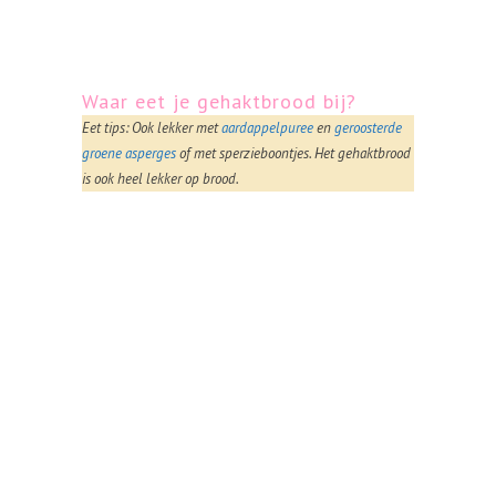
Waar eet je gehaktbrood bij?
Eet tips: Ook lekker met
aardappelpuree
en
geroosterde
groene asperges
of met sperzieboontjes. Het gehaktbrood
is ook heel lekker op brood.