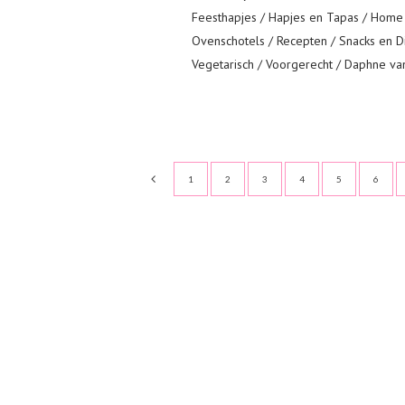
Feesthapjes
/
Hapjes en Tapas
/
Home
Ovenschotels
/
Recepten
/
Snacks en D
Vegetarisch
/
Voorgerecht
/ Daphne va
1
2
3
4
5
6