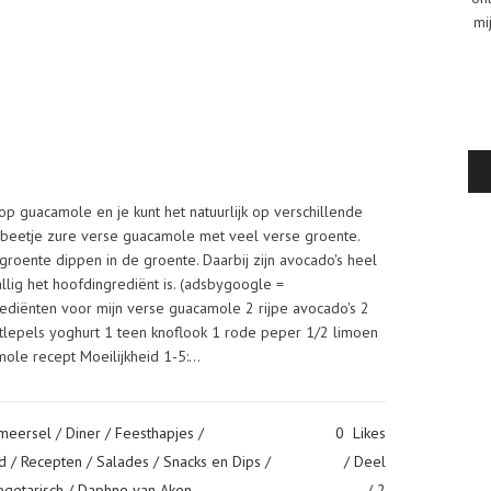
mi
op guacamole en je kunt het natuurlijk op verschillende
, beetje zure verse guacamole met veel verse groente.
of groente dippen in de groente. Daarbij zijn avocado's heel
lig het hoofdingrediënt is. (adsbygoogle =
grediënten voor mijn verse guacamole 2 rijpe avocado's 2
tlepels yoghurt 1 teen knoflook 1 rode peper 1/2 limoen
ole recept Moeilijkheid 1-5:...
Smeersel
/
Diner
/
Feesthapjes
/
0
Likes
d
/
Recepten
/
Salades
/
Snacks en Dips
/
Deel
egetarisch
/ Daphne van Aken
2