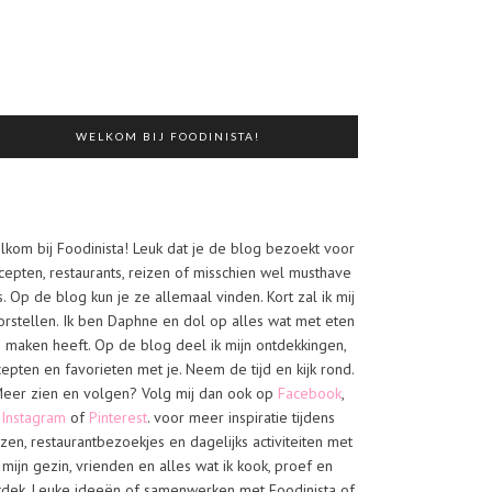
WELKOM BIJ FOODINISTA!
lkom bij Foodinista! Leuk dat je de blog bezoekt voor
cepten, restaurants, reizen of misschien wel musthave
s. Op de blog kun je ze allemaal vinden. Kort zal ik mij
orstellen. Ik ben Daphne en dol op alles wat met eten
e maken heeft. Op de blog deel ik mijn ontdekkingen,
cepten en favorieten met je. Neem de tijd en kijk rond.
eer zien en volgen? Volg mij dan ook op
Facebook
,
Instagram
of
Pinterest
. voor meer inspiratie tijdens
izen, restaurantbezoekjes en dagelijks activiteiten met
mijn gezin, vrienden en alles wat ik kook, proef en
tdek. Leuke ideeën of samenwerken met Foodinista of