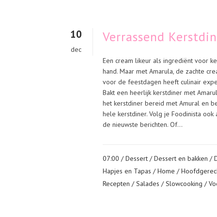
10
Verrassend Kerstdi
dec
Een cream likeur als ingrediënt voor ke
hand. Maar met Amarula, de zachte crea
voor de feestdagen heeft culinair expe
Bakt een heerlijk kerstdiner met Amar
het kerstdiner bereid met Amural en b
hele kerstdiner. Volg je Foodinista ook
de nieuwste berichten. Of...
07:00 /
Dessert
/
Dessert en bakken
/
Hapjes en Tapas
/
Home
/
Hoofdgerec
Recepten
/
Salades
/
Slowcooking
/
Vo