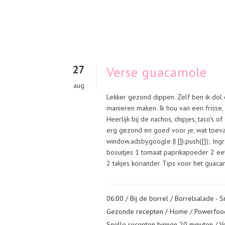
27
Verse guacamole
aug
Lekker gezond dippen. Zelf ben ik dol 
manieren maken. Ik hou van een frisse
Heerlijk bij de nachos, chipjes, taco's 
erg gezond en goed voor je, wat toeval
window.adsbygoogle || []).push({}); In
bosuitjes 1 tomaat paprikapoeder 2 ee
2 takjes koriander Tips voor het guacam
06:00 /
Bij de borrel
/
Borrelsalade - 
Gezonde recepten
/
Home
/
Powerfoo
Snelle recepten binnen 20 minuten
/
V