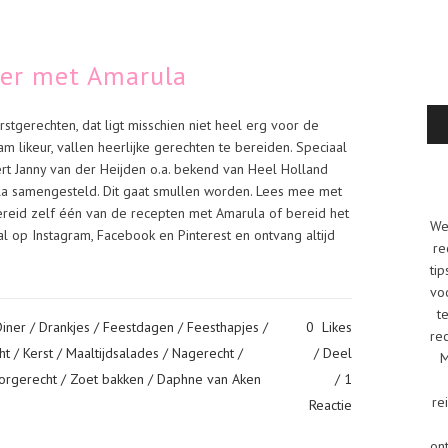
ner met Amarula
rstgerechten, dat ligt misschien niet heel erg voor de
m likeur, vallen heerlijke gerechten te bereiden. Speciaal
rt Janny van der Heijden o.a. bekend van Heel Holland
ula samengesteld. Dit gaat smullen worden. Lees mee met
ereid zelf één van de recepten met Amarula of bereid het
We
 al op Instagram, Facebook en Pinterest en ontvang altijd
re
tip
vo
t
Diner
/
Drankjes
/
Feestdagen
/
Feesthapjes
/
0
Likes
re
ht
/
Kerst
/
Maaltijdsalades
/
Nagerecht
/
Deel
M
orgerecht
/
Zoet bakken
/ Daphne van Aken
1
re
Reactie
on