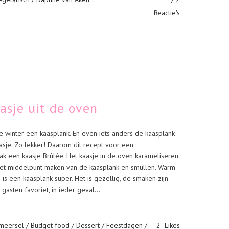
Reactie's
asje uit de oven
de winter een kaasplank. En even iets anders de kaasplank
je. Zo lekker! Daarom dit recept voor een
k een kaasje Brûlée. Het kaasje in de oven karameliseren
et middelpunt maken van de kaasplank en smullen. Warm
 is een kaasplank super. Het is gezellig, de smaken zijn
gasten favoriet, in ieder geval...
Smeersel
/
Budget food
/
Dessert
/
Feestdagen
/
2
Likes