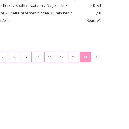
/
Kerst
/
Koolhydraatarm
/
Nagerecht
/
Deel
ips
/
Snelle recepten binnen 20 minuten
/
0
n Aken
Reactie's
7
8
9
10
11
12
13
14