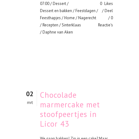
07:00 /
Dessert
/
0
Likes
Dessert en bakken
/
Feestdagen
/
Deel
Feesthapjes
/
Home
/
Nagerecht
0
/
Recepten
/
Sinterklaas
Reactie's
/ Daphne van Aken
02
Chocolade
marmercake met
mrt
stoofpeertjes in
Licor 43
We gaan bakken! Zin in een cake? Maar