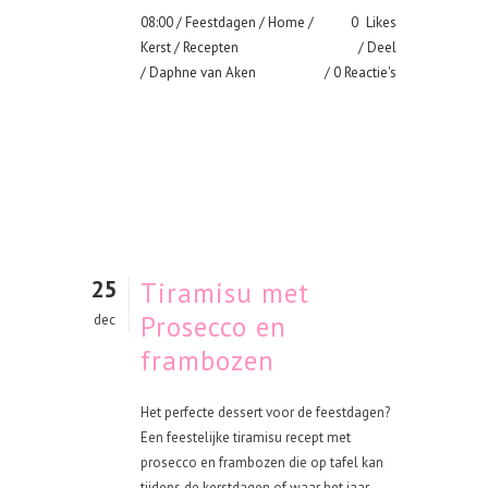
08:00 /
Feestdagen
/
Home
/
0
Likes
Kerst
/
Recepten
Deel
/ Daphne van Aken
0 Reactie's
25
Tiramisu met
Prosecco en
dec
frambozen
Het perfecte dessert voor de feestdagen?
Een feestelijke tiramisu recept met
prosecco en frambozen die op tafel kan
tijdens de kerstdagen of waar het jaar