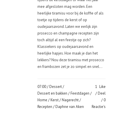
mee afgesloten mag worden. Een
heerlijke tiramisu voor bij de koffie of als
toetje op tijdens de kerst of op
oudejaarsavond. Laten we eerlijk zijn
prosecco en champagne recepten zijn
toch altijd al een feestje op zich?
Klassiekers op oudejaarsavond en
heerlijke hapjes. Hoe maak je dan het
lekkers? Nou deze tiramisu met prosecco
en frambozen zet je zo simpel en snel...
07:00 /
Dessert
/
1
Like
Dessert en bakken
/
Feestdagen
/
Deel
Home
/
Kerst
/
Nagerecht
/
0
Recepten
/ Daphne van Aken
Reactie's