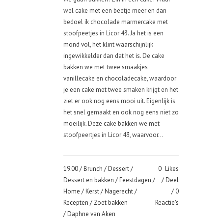
wel cake met een beetje meer en dan
bedoel ik chocolade marmercake met
stoofpeetjes in Licor 43. Ja het is een
mond vol, het klint waarschijnlijk
ingewikkelder dan dat het is. De cake
bakken we met twee smaakjes
vanillecake en chocoladecake, waardoor
je een cake met twee smaken krijgt en het
ziet er ook nog eens mooi uit. Eigenlijk is
het snel gemaakt en ook nog eens niet zo
moeilijk. Deze cake bakken we met
stoofpeertjes in Licor 43, waarvoor...
19:00 /
Brunch
/
Dessert
/
0
Likes
Dessert en bakken
/
Feestdagen
/
Deel
Home
/
Kerst
/
Nagerecht
/
0
Recepten
/
Zoet bakken
Reactie's
/ Daphne van Aken