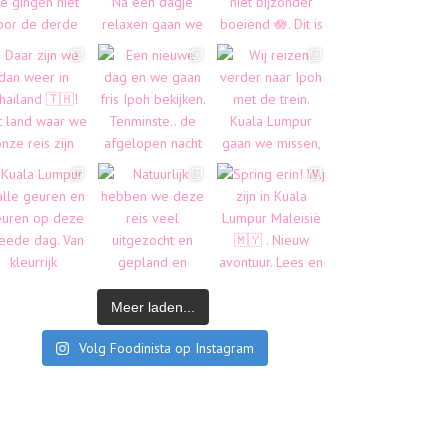
Meer laden...
Volg Foodinista op Instagram