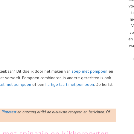
vo
t
me
V
vo
en 
wa
rkenbaar? Dit doe ik door het maken van
soep met pompoen
en
et verveelt. Pompoen combineren in andere gerechten is ook
tel met pompoen
of een
hartige taart met pompoen
. De herfst
n
Pinterest
en ontvang altijd de nieuwste recepten en berichten. Of
met spinazie en kikkererwten