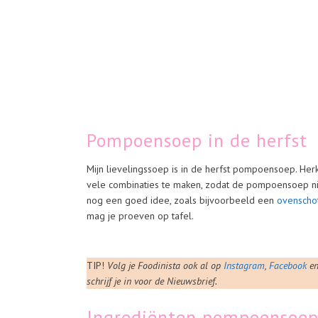
Pompoensoep in de herfst
Mijn lievelingssoep is in de herfst pompoensoep. He
vele combinaties te maken, zodat de pompoensoep ni
nog een goed idee, zoals bijvoorbeeld een
ovenscho
mag je proeven op tafel.
TIP!
Volg je Foodinista ook al op
Instagram
,
Facebook
e
schrijf je in voor de Nieuwsbrief.
Ingrediënten pompoensoep 