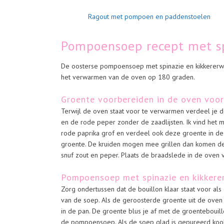
Ragout met pompoen en paddenstoelen
Pompoensoep recept met sp
De oosterse pompoensoep met spinazie en kikkererw
het verwarmen van de oven op 180 graden.
Groente voorbereiden in de oven vo
Terwijl de oven staat voor te verwarmen verdeel je 
en de rode peper zonder de zaadlijsten. Ik vind het m
rode paprika grof en verdeel ook deze groente in d
groente. De kruiden mogen mee grillen dan komen de 
snuf zout en peper. Plaats de braadslede in de oven
Pompoensoep met spinazie en kikker
Zorg ondertussen dat de bouillon klaar staat voor al
van de soep. Als de geroosterde groente uit de oven
in de pan. De groente blus je af met de groentebouil
de pompoensoep. Als de soep glad is gepureerd kook