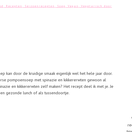
od
,
Recepten
,
Seizoenrecepten
,
Soep
,
Vegan
,
Vegetarisch
door
kan door de kruidige smaak eigenlijk wel het hele jaar door.
terse pompoensoep met spinazie en kikkererwten gewoon al
zie en kikkererwten zelf maken? Het recept deel ik met je. Je
n gezonde lunch of als tussendoortje.
re
tip