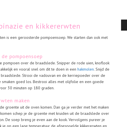
inazie en kikkererwten
ten is een geroosterde pompoensoep. We starten dan ook met
or de pompoensoep
de pompoen over de braadslede. Snipper de rode uien, knoflook
akkelijk en vooral snel om dit te doen in een
hakmolen
. Snijd de
e braadslede. Strooi de vadouvan en de kerriepoeder over de
smaken goed los. Bestrooi alles met olijfolie en een goede
 voor 30 minuten op 180 graden.
erwten maken
s de groente uit de oven komen. Dan ga je verder met het maken
 komen schep je de groente met kruiden uit de braadslede over
lon. De soep breng je even aan de kook. Vervolgens pureer je
 je op een lage temperatuur de afgespoelde kikkererwten en