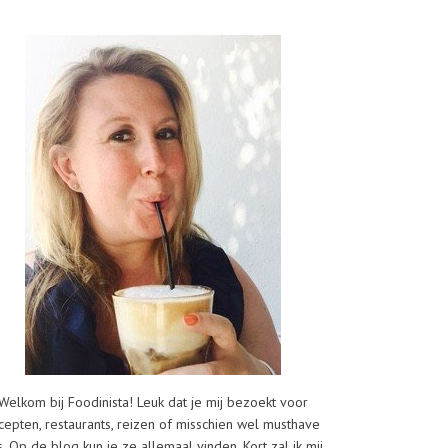
Welkom bij Foodinista! Leuk dat je mij bezoekt voor
cepten, restaurants, reizen of misschien wel musthave
s. Op de blog kun je ze allemaal vinden. Kort zal ik mij