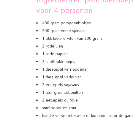
voor 4 personen
400 gram pompoenblokjes
200 gram verse spinazie
1 blik kikkererwten van 200 gram
2 rode uien
1 rode paprika
2 knoflookteentjes
1 theelepel kerriepoeder
1 theelepel vadouvan
2 eetlepels sojasaus
1 liter groentebouillon
2 eetlepels olijfolie
snuf peper en zout
handje verse peterselie of koriander voor de gar