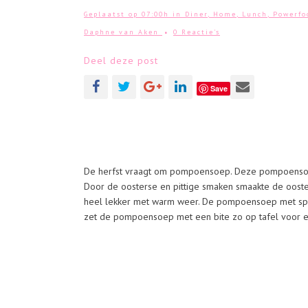
Geplaatst op 07:00h
in
Diner
,
Home
,
Lunch
,
Powerfo
Daphne van Aken
0 Reactie's
Deel deze post
Save
De herfst vraagt om pompoensoep. Deze pompoensoep 
Door de oosterse en pittige smaken smaakte de oos
heel lekker met warm weer. De pompoensoep met spina
zet de pompoensoep met een bite zo op tafel voor ee