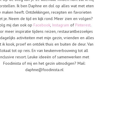
orstellen. Ik ben Daphne en dol op alles wat met eten
e maken heeft. Ontdekkingen, recepten en favorieten
t je. Neem de tijd en kijk rond. Meer zien en volgen?
olg mij dan ook op
Facebook
,
Instagram
of
Pinterest
.
or meer inspiratie tijdens reizen, restaurantbezoekjes
dagelijks activiteiten met mijn gezin, vrienden en alles
t ik kook, proef en ontdek thuis en buiten de deur. Van
lokaal tot op reis. En van keukenverbouwing tot all
inclusive resort. Leuke ideeën of samenwerken met
Foodinista of mij en het gezin uitnodigen? Mail:
daphne@foodinista.nl