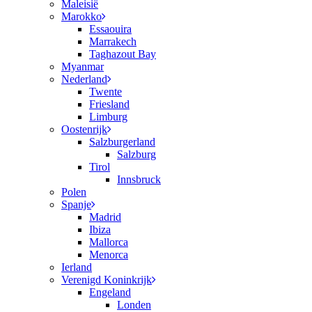
Maleisië
Marokko
Essaouira
Marrakech
Taghazout Bay
Myanmar
Nederland
Twente
Friesland
Limburg
Oostenrijk
Salzburgerland
Salzburg
Tirol
Innsbruck
Polen
Spanje
Madrid
Ibiza
Mallorca
Menorca
Ierland
Verenigd Koninkrijk
Engeland
Londen