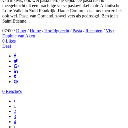
van inktvis, ook wel pasta nero de sepia. De pasta had ik
meegebracht uit een prachtige verse pastawinkel in de Atlantische
Loire Vallei in Zuid Frankrijk. Haute Couture pasta noemen ze het
ook wel. Pasta van Cornand, zowel vers als gedroogd. Ben je in
Saint Etienne...
07:00 /
Diner
/
Home
/
Hoofdgerecht
/
Pasta
/
Recepten
/
Vis
/
Daphne van Aken
0
Likes
Deel
0 Reactie's
1
2
3
4