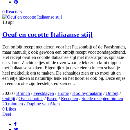
0 Reactie's
13
apr
Oeuf en cocotte Italiaanse stijl
Een ontbijt recept met eieren voor het Paasontbijt of de Paasbrunch,
maar natuurlijk ook gewoon een ontbijt recept voor zondagochtend.
Het recept oeuf en cocotte Italiaanse stijl met mascarpone, spinazie
en salami. Zachte eitjes uit de oven waar je lekker in kunt dippen
met Italiaanse smaken. Eigenlijk zijn deze eieren in een schaaltje
heel makkelijk om te maken. De schaaltjes zien er zo mooi uit en
een eitje tikken is natuurlijk leuk en het hoort er ook bij. Deze eitjes
in een cocotte zijn feestelijk en zien er...
20:00 /
Brunch
/
Feestdagen
/
Home
/
Koolhydraatarm
/
Ontbijt
/
Ontbijt
/
Ovenschotels
/
Pasen
/
Recepten
/
Snelle recepten binnen
20 minuten
/ Daphne van Aken
0
Likes
Deel