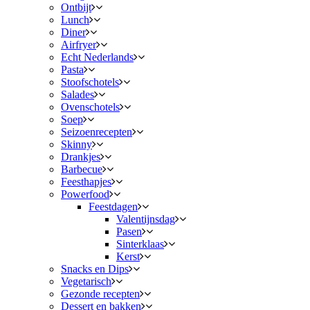
Ontbijt
Lunch
Diner
Airfryer
Echt Nederlands
Pasta
Stoofschotels
Salades
Ovenschotels
Soep
Seizoenrecepten
Skinny
Drankjes
Barbecue
Feesthapjes
Powerfood
Feestdagen
Valentijnsdag
Pasen
Sinterklaas
Kerst
Snacks en Dips
Vegetarisch
Gezonde recepten
Dessert en bakken