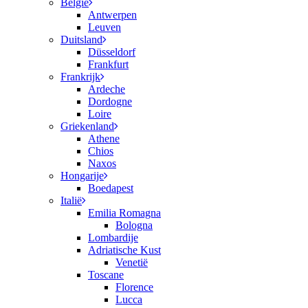
België
Antwerpen
Leuven
Duitsland
Düsseldorf
Frankfurt
Frankrijk
Ardeche
Dordogne
Loire
Griekenland
Athene
Chios
Naxos
Hongarije
Boedapest
Italië
Emilia Romagna
Bologna
Lombardije
Adriatische Kust
Venetië
Toscane
Florence
Lucca