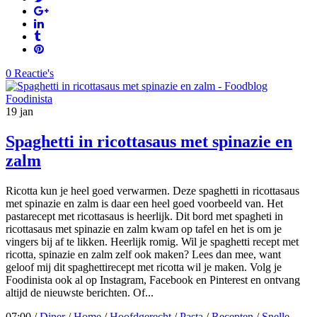
0 Reactie's
19
jan
Spaghetti in ricottasaus met spinazie en
zalm
Ricotta kun je heel goed verwarmen. Deze spaghetti in ricottasaus
met spinazie en zalm is daar een heel goed voorbeeld van. Het
pastarecept met ricottasaus is heerlijk. Dit bord met spagheti in
ricottasaus met spinazie en zalm kwam op tafel en het is om je
vingers bij af te likken. Heerlijk romig. Wil je spaghetti recept met
ricotta, spinazie en zalm zelf ook maken? Lees dan mee, want
geloof mij dit spaghettirecept met ricotta wil je maken. Volg je
Foodinista ook al op Instagram, Facebook en Pinterest en ontvang
altijd de nieuwste berichten. Of...
07:00 /
Diner
/
Home
/
Hoofdgerecht
/
Pasta
/
Recepten
/
Snelle