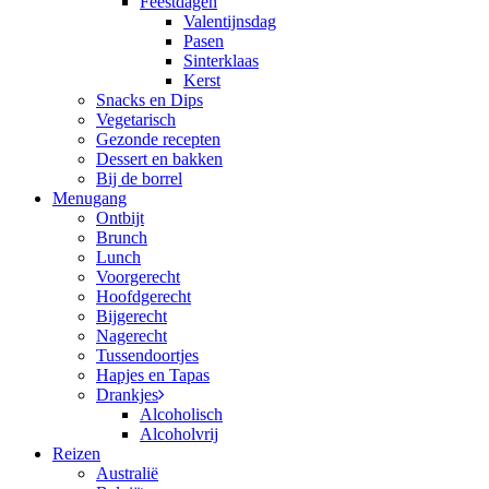
Feestdagen
Valentijnsdag
Pasen
Sinterklaas
Kerst
Snacks en Dips
Vegetarisch
Gezonde recepten
Dessert en bakken
Bij de borrel
Menugang
Ontbijt
Brunch
Lunch
Voorgerecht
Hoofdgerecht
Bijgerecht
Nagerecht
Tussendoortjes
Hapjes en Tapas
Drankjes
Alcoholisch
Alcoholvrij
Reizen
Australië