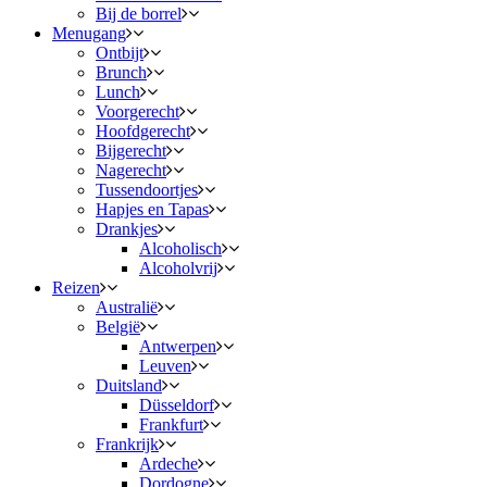
Bij de borrel
Menugang
Ontbijt
Brunch
Lunch
Voorgerecht
Hoofdgerecht
Bijgerecht
Nagerecht
Tussendoortjes
Hapjes en Tapas
Drankjes
Alcoholisch
Alcoholvrij
Reizen
Australië
België
Antwerpen
Leuven
Duitsland
Düsseldorf
Frankfurt
Frankrijk
Ardeche
Dordogne