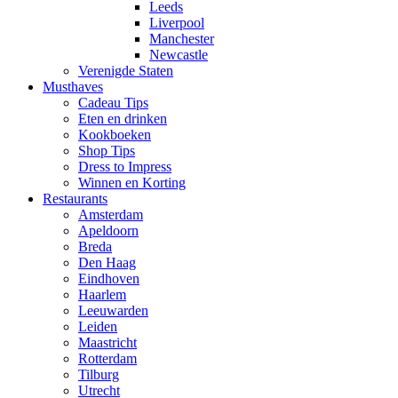
Leeds
Liverpool
Manchester
Newcastle
Verenigde Staten
Musthaves
Cadeau Tips
Eten en drinken
Kookboeken
Shop Tips
Dress to Impress
Winnen en Korting
Restaurants
Amsterdam
Apeldoorn
Breda
Den Haag
Eindhoven
Haarlem
Leeuwarden
Leiden
Maastricht
Rotterdam
Tilburg
Utrecht