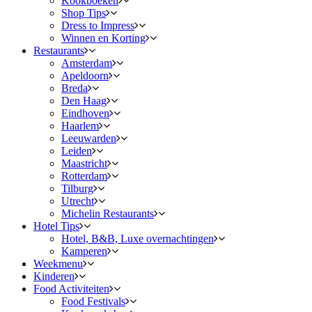
Kookboeken
Shop Tips
Dress to Impress
Winnen en Korting
Restaurants
Amsterdam
Apeldoorn
Breda
Den Haag
Eindhoven
Haarlem
Leeuwarden
Leiden
Maastricht
Rotterdam
Tilburg
Utrecht
Michelin Restaurants
Hotel Tips
Hotel, B&B, Luxe overnachtingen
Kamperen
Weekmenu
Kinderen
Food Activiteiten
Food Festivals