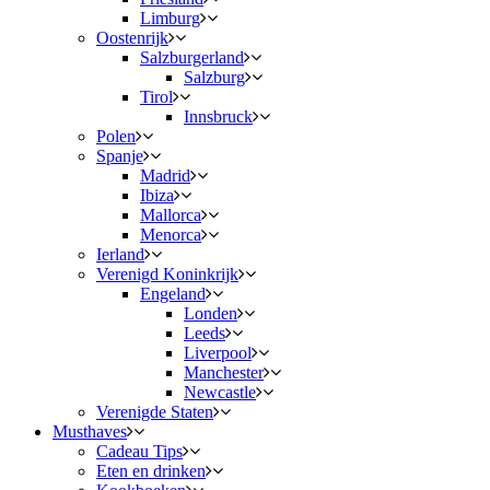
Limburg
Oostenrijk
Salzburgerland
Salzburg
Tirol
Innsbruck
Polen
Spanje
Madrid
Ibiza
Mallorca
Menorca
Ierland
Verenigd Koninkrijk
Engeland
Londen
Leeds
Liverpool
Manchester
Newcastle
Verenigde Staten
Musthaves
Cadeau Tips
Eten en drinken