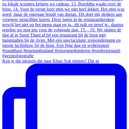
Ken je die mensen die naar Khao Sok gingen? Die gi