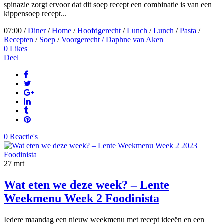
spinazie zorgt ervoor dat dit soep recept een combinatie is van een
kippensoep recept...
07:00 /
Diner
/
Home
/
Hoofdgerecht
/
Lunch
/
Lunch
/
Pasta
/
Recepten
/
Soep
/
Voorgerecht
/ Daphne van Aken
0
Likes
Deel
0 Reactie's
27
mrt
Wat eten we deze week? – Lente
Weekmenu Week 2 Foodinista
Iedere maandag een nieuw weekmenu met recept ideeën en een