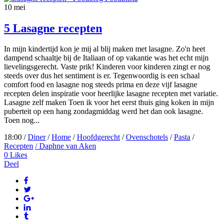
10
mei
5 Lasagne recepten
In mijn kindertijd kon je mij al blij maken met lasagne. Zo'n heet
dampend schaaltje bij de Italiaan of op vakantie was het echt mijn
lievelingsgerecht. Vaste prik! Kinderen voor kinderen zingt er nog
steeds over dus het sentiment is er. Tegenwoordig is een schaal
comfort food en lasagne nog steeds prima en deze vijf lasagne
recepten delen inspiratie voor heerlijke lasagne recepten met variatie.
Lasagne zelf maken Toen ik voor het eerst thuis ging koken in mijn
puberteit op een hang zondagmiddag werd het dan ook lasagne.
Toen nog...
18:00 /
Diner
/
Home
/
Hoofdgerecht
/
Ovenschotels
/
Pasta
/
Recepten
/ Daphne van Aken
0
Likes
Deel