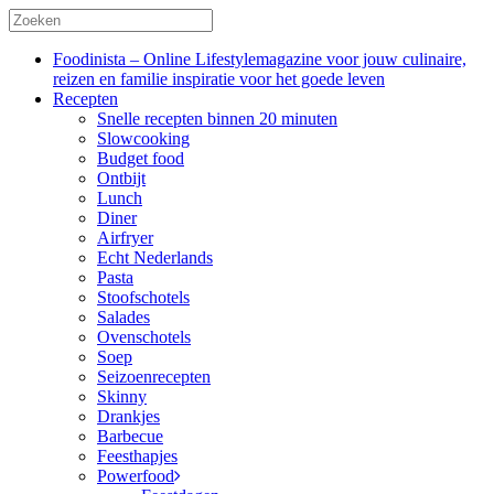
Foodinista – Online Lifestylemagazine voor jouw culinaire,
reizen en familie inspiratie voor het goede leven
Recepten
Snelle recepten binnen 20 minuten
Slowcooking
Budget food
Ontbijt
Lunch
Diner
Airfryer
Echt Nederlands
Pasta
Stoofschotels
Salades
Ovenschotels
Soep
Seizoenrecepten
Skinny
Drankjes
Barbecue
Feesthapjes
Powerfood