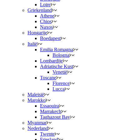
Loire
Griekenland
Athene
Chios
Naxos
Hongarije
Boedapest
Italië
Emilia Romagna
Bologna
Lombardije
Adriatische Kust
Venetië
Toscane
Florence
Lucca
Maleisië
Marokko
Essaouira
Marrakech
Taghazout Bay
Myanmar
Nederland
Twente
Friesland