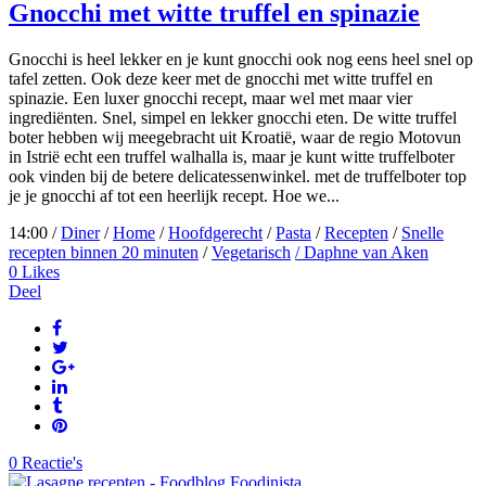
Gnocchi met witte truffel en spinazie
Gnocchi is heel lekker en je kunt gnocchi ook nog eens heel snel op
tafel zetten. Ook deze keer met de gnocchi met witte truffel en
spinazie. Een luxer gnocchi recept, maar wel met maar vier
ingrediënten. Snel, simpel en lekker gnocchi eten. De witte truffel
boter hebben wij meegebracht uit Kroatië, waar de regio Motovun
in Istrië echt een truffel walhalla is, maar je kunt witte truffelboter
ook vinden bij de betere delicatessenwinkel. met de truffelboter top
je je gnocchi af tot een heerlijk recept. Hoe we...
14:00 /
Diner
/
Home
/
Hoofdgerecht
/
Pasta
/
Recepten
/
Snelle
recepten binnen 20 minuten
/
Vegetarisch
/ Daphne van Aken
0
Likes
Deel
0 Reactie's