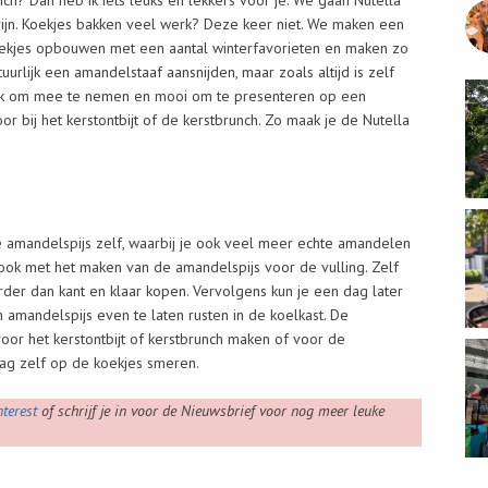
unch? Dan heb ik iets leuks en lekkers voor je. We gaan Nutella
ijn. Koekjes bakken veel werk? Deze keer niet. We maken een
kjes opbouwen met een aantal winterfavorieten en maken zo
tuurlijk een amandelstaaf aansnijden, maar zoals altijd is zelf
leuk om mee te nemen en mooi om te presenteren op een
or bij het kerstontbijt of de kerstbrunch. Zo maak je de Nutella
 amandelspijs zelf, waarbij je ook veel meer echte amandelen
 ook met het maken van de amandelspijs voor de vulling. Zelf
rder dan kant en klaar kopen. Vervolgens kun je een dag later
 amandelspijs even te laten rusten in de koelkast. De
oor het kerstontbijt of kerstbrunch maken of voor de
dag zelf op de koekjes smeren.
nterest
of schrijf je in voor de Nieuwsbrief voor nog meer leuke