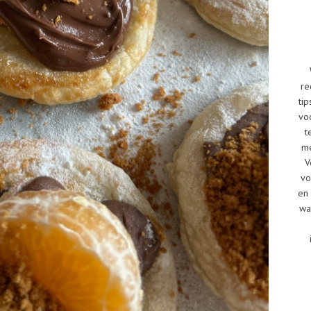
re
tip
vo
t
me
V
vo
en 
wa