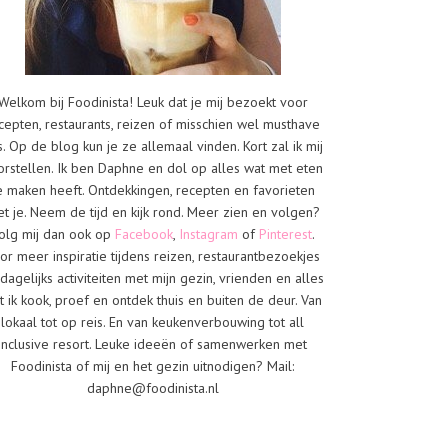
Welkom bij Foodinista! Leuk dat je mij bezoekt voor
cepten, restaurants, reizen of misschien wel musthave
s. Op de blog kun je ze allemaal vinden. Kort zal ik mij
orstellen. Ik ben Daphne en dol op alles wat met eten
e maken heeft. Ontdekkingen, recepten en favorieten
t je. Neem de tijd en kijk rond. Meer zien en volgen?
olg mij dan ook op
Facebook
,
Instagram
of
Pinterest
.
or meer inspiratie tijdens reizen, restaurantbezoekjes
dagelijks activiteiten met mijn gezin, vrienden en alles
t ik kook, proef en ontdek thuis en buiten de deur. Van
lokaal tot op reis. En van keukenverbouwing tot all
inclusive resort. Leuke ideeën of samenwerken met
Foodinista of mij en het gezin uitnodigen? Mail:
daphne@foodinista.nl