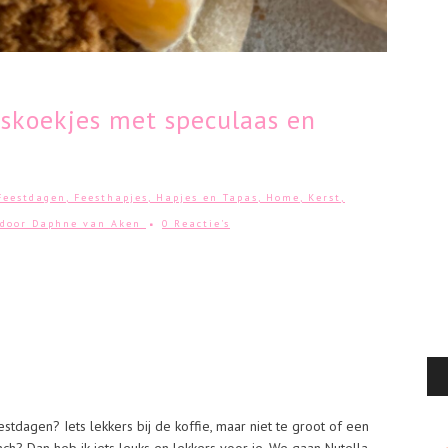
skoekjes met speculaas en
Feestdagen
,
Feesthapjes
,
Hapjes en Tapas
,
Home
,
Kerst
,
door
Daphne van Aken
0 Reactie's
stdagen? Iets lekkers bij de koffie, maar niet te groot of een