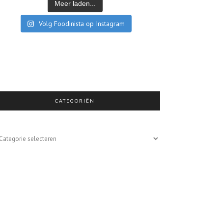
Meer laden...
Volg Foodinista op Instagram
CATEGORIËN
egoriën