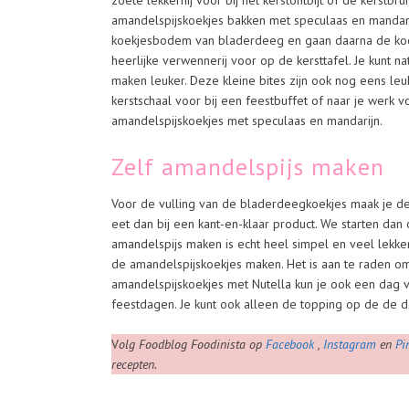
zoete lekkernij voor bij het kerstontbijt of de kerstbr
amandelspijskoekjes bakken met speculaas en mandar
koekjesbodem van bladerdeeg en gaan daarna de koe
heerlijke verwennerij voor op de kersttafel. Je kunt na
maken leuker. Deze kleine bites zijn ook nog eens 
kerstschaal voor bij een feestbuffet of naar je werk vo
amandelspijskoekjes met speculaas en mandarijn.
Zelf amandelspijs maken
Voor de vulling van de bladerdeegkoekjes maak je de
eet dan bij een kant-en-klaar product. We starten dan
amandelspijs maken is echt heel simpel en veel lekke
de amandelspijskoekjes maken. Het is aan te raden om
amandelspijskoekjes met Nutella kun je ook een dag v
feestdagen. Je kunt ook alleen de topping op de de 
V
olg Foodblog Foodinista op
Facebook
,
Instagram
en
Pi
recepten.