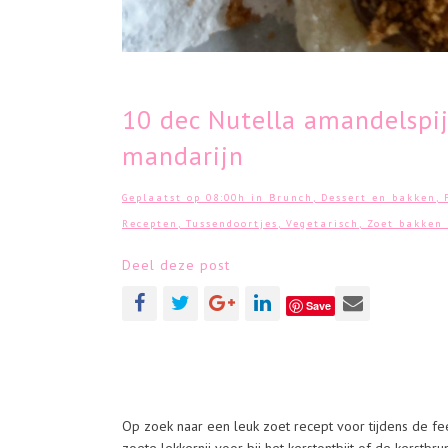
10 dec
Nutella amandelspij
mandarijn
Geplaatst op 08:00h
in
Brunch
,
Dessert en bakken
,
Recepten
,
Tussendoortjes
,
Vegetarisch
,
Zoet bakken
Deel deze post
Save
Op zoek naar een leuk zoet recept voor tijdens de fee